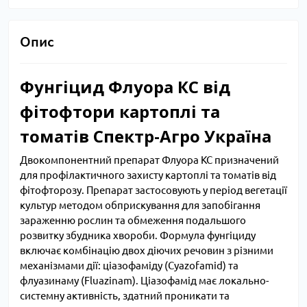
Опис
Фунгіцид Флуора КС від
фітофтори картоплі та
томатів Спектр-Агро Україна
Двокомпонентний препарат Флуора КС призначений
для профілактичного захисту картоплі та томатів від
фітофторозу. Препарат застосовують у період вегетації
культур методом обприскування для запобігання
зараженню рослин та обмеження подальшого
розвитку збудника хвороби. Формула фунгіциду
включає комбінацію двох діючих речовин з різними
механізмами дії: ціазофаміду (Cyazofamid) та
флуазинаму (Fluazinam). Ціазофамід має локально-
системну активність, здатний проникати та