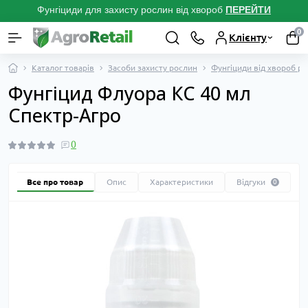
Фунгіциди для захисту рослин від хвороб
ПЕРЕЙТ
И
0
Клієнту
Каталог товарів
Засоби захисту рослин
Фунгіциди від хвороб р
Фунгіцид Флуора КС 40 мл
Спектр-Агро
0
Все про товар
Опис
Характеристики
Відгуки
0