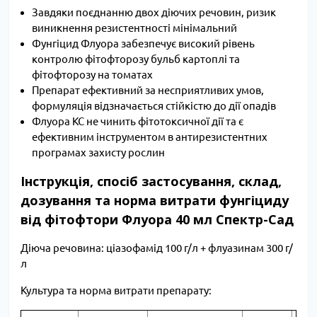
Завдяки поєднанню двох діючих речовин, ризик
виникнення резистентності мінімальний
Фунгіцид Флуора забезпечує високий рівень
контролю фітофторозу бульб картоплі та
фітофторозу на томатах
Препарат ефективний за несприятливих умов,
формуляція відзначається стійкістю до дії опадів
Флуора КС не чинить фітотоксичної дії та є
ефективним інструментом в антирезистентних
програмах захисту рослин
Інструкція, спосіб застосування, склад,
дозування та норма витрати фунгіциду
від фітофтори Флуора 40 мл Спектр-Сад
Діюча речовина: ціазофамід 100 г/л + флуазинам 300 г/
л
Культура та норма витрати препарату: