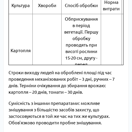
Норма
Кра
Культура
Хвороби
Спосіб обробки
витрати
об
Обприскування
в період
вегетації. Першу
обробку
проводять при
Картопля
висоті рослини
15-20 см, другу -
перед
висиханням
Строки виходу людей на оброблені площі під час
бадилля.
проведення механізованих робіт – 3 дні, ручних – 7
10-15
днів. Терміни очікування до збирання врожаю:
мл на
картопля – 20 днів, томати – 30 днів.
Обприскування
10 л
Фітофтороз
під час вегетації.
води
Сумісність з іншими препаратами: можливе
Обприскування
на 3
змішування з більшістю засобів захисту, що
проводити з
сотки
застосовуються в той же час на тих же культурах.
профілактичною
Обов'язково проводити пробне змішування.
метою за
наявності