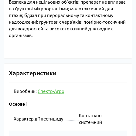
Безпека для нецільових об'єктів: препарат не впливає
Томат
погодних умов,
на ґрунтові мікроорганізми; малотоксичний для
сприятливих для
птахів; бджіл при пероральному та контактному
розвитку та
надходженні; ґрунтових черв'яків; помірно-токсичний
поширення
для водоростей та високотоксичний для водних
хвороб. Інтервал
організмів.
між обробками
7-10 днів.
Характеристики
Виробник:
Спектр-Агро
Основні
Контаткно-
Характер дії пестициду
системний