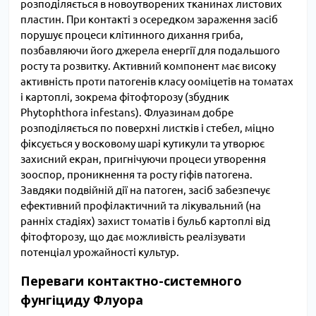
розподіляється в новоутворених тканинах листових
пластин. При контакті з осередком зараження засіб
порушує процеси клітинного дихання гриба,
позбавляючи його джерела енергії для подальшого
росту та розвитку. Активний компонент має високу
активність проти патогенів класу ооміцетів на томатах
і картоплі, зокрема фітофторозу (збудник
Phytophthora infestans). Флуазинам добре
розподіляється по поверхні листків і стебел, міцно
фіксується у восковому шарі кутикули та утворює
захисний екран, пригнічуючи процеси утворення
зооспор, проникнення та росту гіфів патогена.
Завдяки подвійній дії на патоген, засіб забезпечує
ефективний профілактичний та лікувальний (на
ранніх стадіях) захист томатів і бульб картоплі від
фітофторозу, що дає можливість реалізувати
потенціал урожайності культур.
Переваги контактно-системного
фунгіциду Флуора