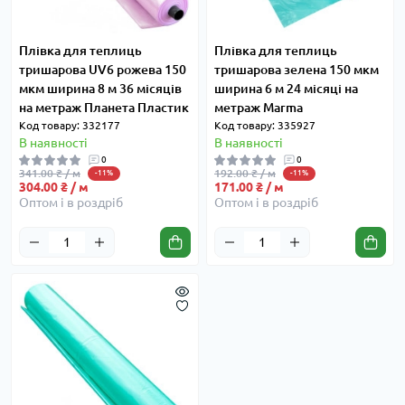
Плівка для теплиць
Плівка для теплиць
тришарова UV6 рожева 150
тришарова зелена 150 мкм
мкм ширина 8 м 36 місяців
ширина 6 м 24 місяці на
на метраж Планета Пластик
метраж Marma
Код товару: 332177
Код товару: 335927
В наявності
В наявності
0
0
341.00 ₴ / м
192.00 ₴ / м
-11%
-11%
304.00 ₴ / м
171.00 ₴ / м
Оптом і в роздріб
Оптом і в роздріб