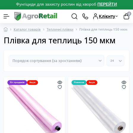
Фунгіциди для захисту рослин від хвороб
ПЕРЕЙТ
И
0
Клієнту
Каталог товарів
Тепличні плівки
Плівка для теплиць 150 мкм
Плівка для теплиць 150 мкм
Хіт продажів
Акція
Новинка
Акція