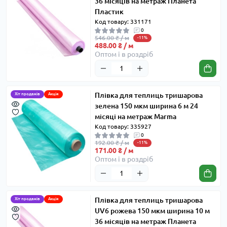
36 місяців на метраж Планета
Пластик
Код товару: 331171
0
546.00 ₴ / м
-11%
488.00 ₴ / м
Оптом і в роздріб
Плівка для теплиць тришарова
Хіт продажів
Акція
зелена 150 мкм ширина 6 м 24
місяці на метраж Marma
Код товару: 335927
0
192.00 ₴ / м
-11%
171.00 ₴ / м
Оптом і в роздріб
Плівка для теплиць тришарова
Хіт продажів
Акція
UV6 рожева 150 мкм ширина 10 м
36 місяців на метраж Планета