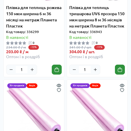
Плівка для теплиць рожева
Плівка для теплиць
150 мкм ширина 6 м 36
тришарова UV6 прозора 150
місяці на метраж Планета
мкм ширина 8 м 36 місяців
Пластик
на метраж Планета Пластик
Код товару: 336299
Код товару: 336943
В наявності
В наявності
0
0
234.00 ₴ / м
341.00 ₴ / шт.
-13%
-11%
203.00 ₴ / м
304.00 ₴ / шт.
Оптом і в роздріб
Оптом і в роздріб
Хіт продажів
Акція
Хіт продажів
Акція