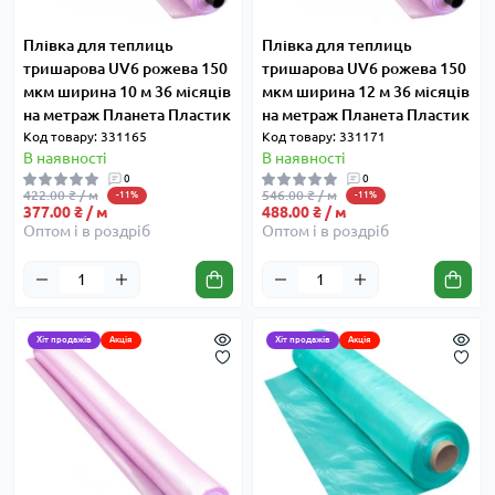
Плівка для теплиць
Плівка для теплиць
тришарова UV6 рожева 150
тришарова UV6 рожева 150
мкм ширина 10 м 36 місяців
мкм ширина 12 м 36 місяців
на метраж Планета Пластик
на метраж Планета Пластик
Код товару: 331165
Код товару: 331171
В наявності
В наявності
0
0
422.00 ₴ / м
546.00 ₴ / м
-11%
-11%
377.00 ₴ / м
488.00 ₴ / м
Оптом і в роздріб
Оптом і в роздріб
Хіт продажів
Акція
Хіт продажів
Акція