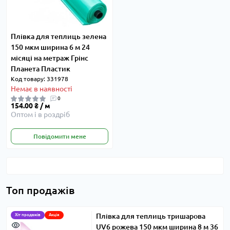
Плівка для теплиць зелена
150 мкм ширина 6 м 24
місяці на метраж Грінс
Планета Пластик
Код товару: 331978
Немає в наявності
0
154.00 ₴ / м
Оптом і в роздріб
Повідомити мене
Топ продажів
Плівка для теплиць тришарова
Хіт продажів
Акція
UV6 рожева 150 мкм ширина 8 м 36