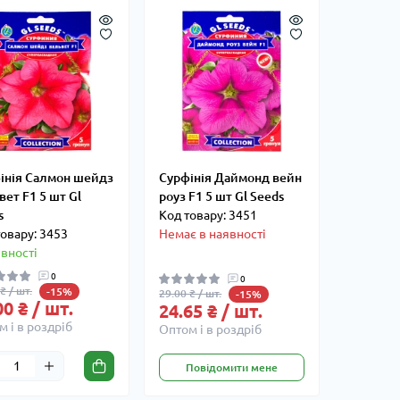
інія Салмон шейдз
Сурфінія Даймонд вейн
вет F1 5 шт Gl
роуз F1 5 шт Gl Seeds
s
Код товару: 3451
товару: 3453
Немає в наявності
явності
0
0
₴ / шт.
-15%
29.00 ₴ / шт.
-15%
00 ₴ / шт.
24.65 ₴ / шт.
 і в роздріб
Оптом і в роздріб
Повідомити мене