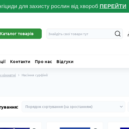
гіциди для захисту рослин від хвороб
ПЕРЕЙТ
И
Каталог товарів
ції
Контакти
Про нас
Відгуки
и кімнатні
Насіння сурфінії
тування: