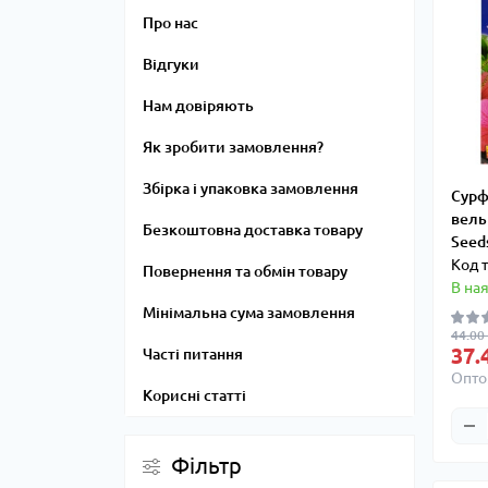
Про нас
Відгуки
Нам довіряють
Як зробити замовлення?
Збірка і упаковка замовлення
Сурф
вель
Безкоштовна доставка товару
Seed
Код 
Повернення та обмін товару
В на
Мінімальна сума замовлення
44.00 
37.
Часті питання
Оптом
Корисні статті
Фільтр