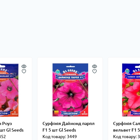
н Роуз
Сурфінія Даймонд парпл
Сурфінія Са
шт Gl Seeds
F1 5 шт Gl Seeds
вельвет F1 5
452
Код товару: 3449
Код товару: 