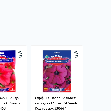
лмон шейдз
Сурфінія Парпл Вельвет
 шт Gl Seeds
каскадна F1 5 шт Gl Seeds
3453
Код товару: 330667