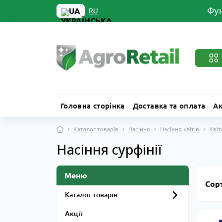
Фун
UA
RU
Головна сторінка
Доставка та оплата
Ак
Каталог товарів
Насіння
Насіння квітів
Квіт
Насіння сурфінії
Меню
Сор
Каталог товарів
Акції