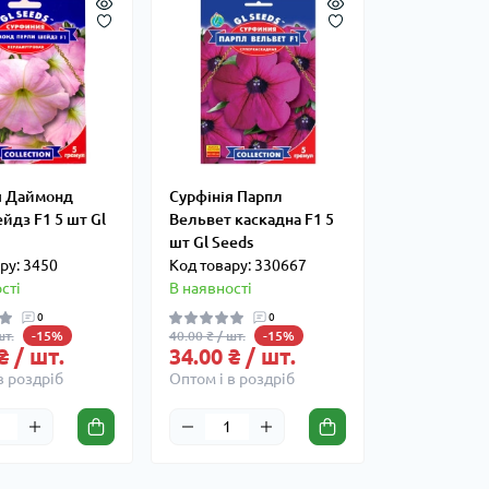
я Даймонд
Сурфінія Парпл
йдз F1 5 шт Gl
Вельвет каскадна F1 5
шт Gl Seeds
ру: 3450
Код товару: 330667
сті
В наявності
0
0
шт.
40.00 ₴ / шт.
-15%
-15%
₴ / шт.
34.00 ₴ / шт.
в роздріб
Оптом і в роздріб