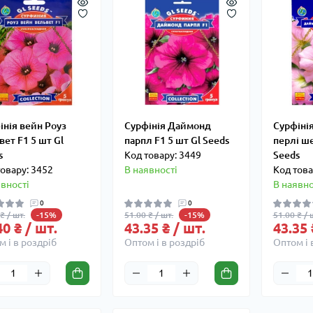
інія вейн Роуз
Сурфінія Даймонд
Сурфіні
вет F1 5 шт Gl
парпл F1 5 шт Gl Seeds
перлі ше
s
Код товару: 3449
Seeds
товару: 3452
В наявності
Код това
явності
В наявно
0
0
₴ / шт.
51.00 ₴ / шт.
51.00 ₴ / 
-15%
-15%
40 ₴ / шт.
43.35 ₴ / шт.
43.35 
 і в роздріб
Оптом і в роздріб
Оптом і 