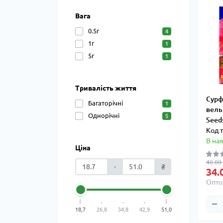
Вага
0.5г
4
1г
1
5г
1
Тривалість життя
Сурф
Багаторічні
1
вель
Однорічні
5
Seed
Код 
В на
Ціна
40.00 
-
₴
34.
Оптом
18,7
26,8
34,8
42,9
51,0