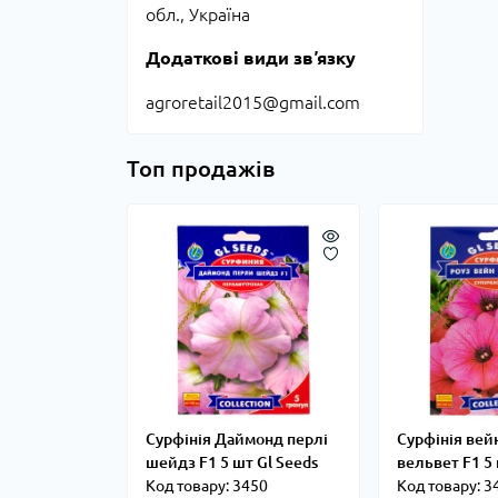
обл., Україна
Додаткові види звʼязку
agroretail2015@gmail.com
Топ продажів
Сурфінія Даймонд перлі
Сурфінія вей
шейдз F1 5 шт Gl Seeds
вельвет F1 5 
Код товару: 3450
Код товару: 3