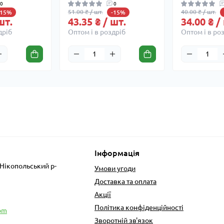
0
0
51.00 ₴ / шт.
40.00 ₴ / шт.
-15%
-15%
шт.
43.35 ₴ / шт.
34.00 ₴ /
дріб
Оптом і в роздріб
Оптом і в ро
Інформація
 Нікопольський р-
Умови угоди
Доставка та оплата
Акції
Політика конфіденційності
om
Зворотній зв'язок