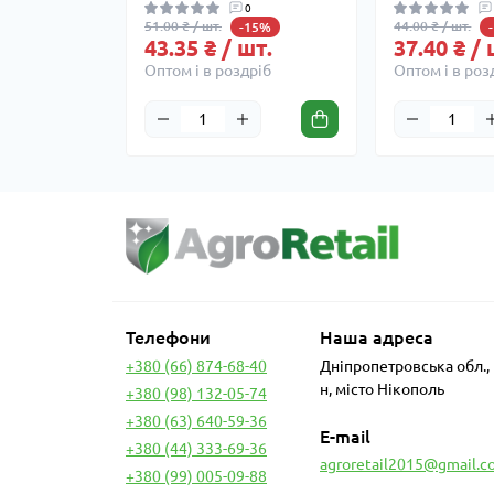
0
51.00 ₴ / шт.
44.00 ₴ / шт.
-15%
43.35 ₴ / шт.
37.40 ₴ / 
Оптом і в роздріб
Оптом і в роз
Телефони
Наша адреса
+380 (66) 874-68-40
Дніпропетровська обл.,
н, місто Нікополь
+380 (98) 132-05-74
+380 (63) 640-59-36
E-mail
+380 (44) 333-69-36
agroretail2015@gmail.c
+380 (99) 005-09-88