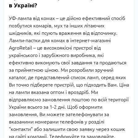
в Україні?
УФ-лампа від комах – це дійсно ефективний спосіб
позбутися комарів, мух та інших літаючих
шкідників, які псують враження від відпочинку.
Лампи-пастки для комах в інтернет-магазині
AgroRetail – це високоякісні пристрої від
українського і зарубіжного виробника, які
ефективно виконують свої завдання та продаються
за прийнятною ціною. Ми розробили зручний
каталог, де представлений список ламп, серед яких
Ви точно підберете пристрій, що підходить Вам. Ціна
на лампи вказана оптом і вроздріб. Ми
відправляємо замовлення поштою по всій території
України всього за 1-2 дні. Щоб оформити
замовлення, Ви можете зателефонувати за
вказаними номерами телефонів у розділі
"контакти" або залишити свою заявку через кошик
на сайті компанії. Телефонуйте та замовляйте.