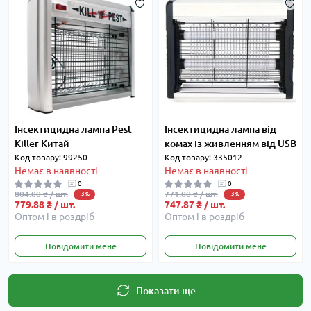
Інсектицидна лампа Pest
Інсектицидна лампа від
Killer Китай
комах із живленням від USB
Код товару: 99250
Код товару: 335012
Немає в наявності
Немає в наявності
0
0
804.00 ₴ / шт.
771.00 ₴ / шт.
-3%
-3%
779.88 ₴ / шт.
747.87 ₴ / шт.
Оптом і в роздріб
Оптом і в роздріб
Повідомити мене
Повідомити мене
Показати ще