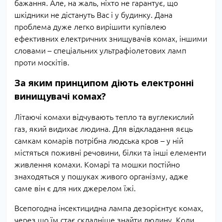
бажання. Але, на жаль, ніхто не гарантує, що
шкідники не дістануть Вас і у будинку. Дана
проблема дуже легко вирішити купівлею
ефективних електричних знищувачів комах, іншими
словами – спеціальних ультрафіолетових ламп
проти москітів.
За яким принципом діють електронні
винищувачі комах?
Літаючі комахи відчувають тепло та вуглекислий
газ, який видихає людина. Для відкладання яєць
самкам комарів потрібна людська кров – у ній
містяться поживні речовини, білки та інші елементи
живлення комахи. Комарі та мошки постійно
знаходяться у пошуках живого організму, адже
саме він є для них джерелом їжі.
Всепогодна інсектицидна лампа дезорієнтує комах,
через що їм стає складніше знайти людину. Коли