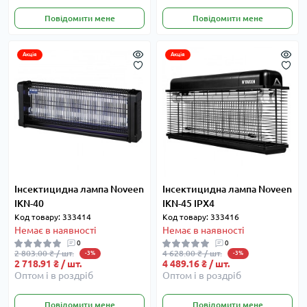
Повідомити мене
Повідомити мене
Акція
Акція
Інсектицидна лампа Noveen
Інсектицидна лампа Noveen
IKN-40
IKN-45 IPX4
Код товару: 333414
Код товару: 333416
Немає в наявності
Немає в наявності
0
0
2 803.00 ₴ / шт.
4 628.00 ₴ / шт.
-3%
-3%
2 718.91 ₴ / шт.
4 489.16 ₴ / шт.
Оптом і в роздріб
Оптом і в роздріб
Повідомити мене
Повідомити мене