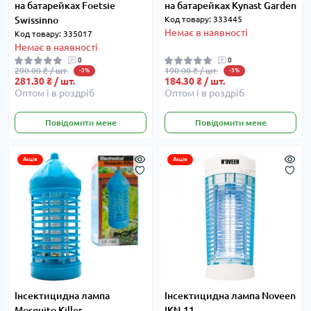
на батарейках Foetsie
на батарейках Kynast Garden
Swissinno
Код товару: 333445
Немає в наявності
Код товару: 335017
Немає в наявності
0
0
290.00 ₴ / шт.
190.00 ₴ / шт.
-3%
-3%
281.30 ₴ / шт.
184.30 ₴ / шт.
Оптом і в роздріб
Оптом і в роздріб
Повідомити мене
Повідомити мене
Акція
Акція
Інсектицидна лампа
Інсектицидна лампа Noveen
Mosquito Killer
IKN-11