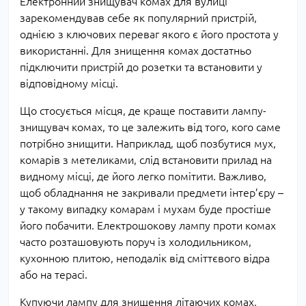
Електронний знищувач комах для вулиці
зарекомендував себе як популярний пристрій,
однією з ключових переваг якого є його простота у
використанні. Для знищення комах достатньо
підключити пристрій до розетки та встановити у
відповідному місці.
Що стосується місця, де краще поставити лампу-
знищувач комах, то це залежить від того, кого саме
потрібно знищити. Наприклад, щоб позбутися мух,
комарів з метеликами, слід встановити прилад на
видному місці, де його легко помітити. Важливо,
щоб обладнання не закривали предмети інтер’єру –
у такому випадку комарам і мухам буде простіше
його побачити. Електрошокову лампу проти комах
часто розташовують поруч із холодильником,
кухонною плитою, неподалік від сміттєвого відра
або на терасі.
Купуючи лампу для знищення літаючих комах,