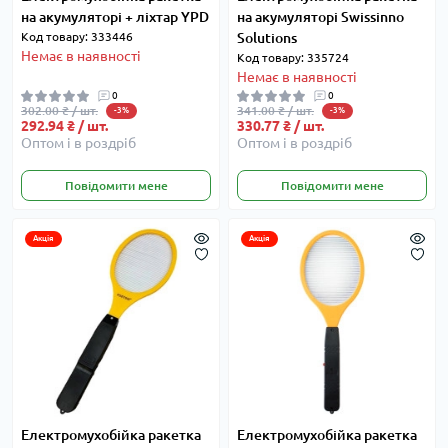
на акумуляторі + ліхтар YPD
на акумуляторі Swissinno
Код товару: 333446
Solutions
Немає в наявності
Код товару: 335724
Немає в наявності
0
0
302.00 ₴ / шт.
341.00 ₴ / шт.
-3%
-3%
292.94 ₴ / шт.
330.77 ₴ / шт.
Оптом і в роздріб
Оптом і в роздріб
Повідомити мене
Повідомити мене
Акція
Акція
Електромухобійка ракетка
Електромухобійка ракетка