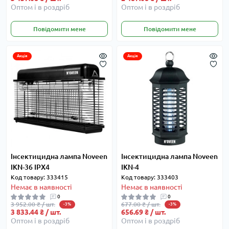
Оптом і в роздріб
Оптом і в роздріб
Повідомити мене
Повідомити мене
Акція
Акція
Інсектицидна лампа Noveen
Інсектицидна лампа Noveen
IKN-36 IPX4
IKN-4
Код товару: 333415
Код товару: 333403
Немає в наявності
Немає в наявності
0
0
3 952.00 ₴ / шт.
677.00 ₴ / шт.
-3%
-3%
3 833.44 ₴ / шт.
656.69 ₴ / шт.
Оптом і в роздріб
Оптом і в роздріб