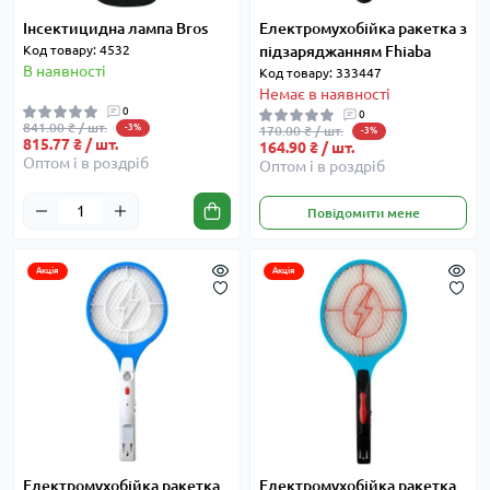
Інсектицидна лампа Bros
Електромухобійка ракетка з
Код товару: 4532
підзаряджанням Fhiaba
В наявності
Код товару: 333447
Немає в наявності
0
0
841.00 ₴ / шт.
-3%
170.00 ₴ / шт.
-3%
815.77 ₴ / шт.
164.90 ₴ / шт.
Оптом і в роздріб
Оптом і в роздріб
Повідомити мене
Акція
Акція
Електромухобійка ракетка
Електромухобійка ракетка