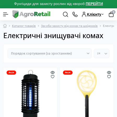
Фунгіциди для захисту рослин від хвороб
ПЕРЕЙТ
И
0
Клієнту
Каталог товарів
Засоби захисту від комах та шкідників
Електрич
Електричні знищувачі комах
Акція
Акція