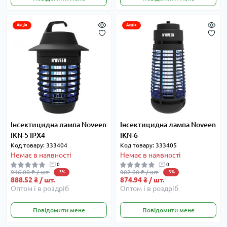
Акція
Акція
Інсектицидна лампа Noveen
Інсектицидна лампа Noveen
IKN-5 IPX4
IKN-6
Код товару: 333404
Код товару: 333405
Немає в наявності
Немає в наявності
0
0
916.00 ₴ / шт.
902.00 ₴ / шт.
-3%
-3%
888.52 ₴ / шт.
874.94 ₴ / шт.
Оптом і в роздріб
Оптом і в роздріб
Повідомити мене
Повідомити мене