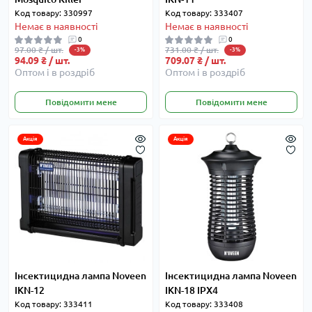
Код товару: 330997
Код товару: 333407
Немає в наявності
Немає в наявності
0
0
97.00 ₴ / шт.
731.00 ₴ / шт.
-3%
-3%
94.09 ₴ / шт.
709.07 ₴ / шт.
Оптом і в роздріб
Оптом і в роздріб
Повідомити мене
Повідомити мене
Акція
Акція
Інсектицидна лампа Noveen
Інсектицидна лампа Noveen
IKN-12
IKN-18 IPX4
Код товару: 333411
Код товару: 333408