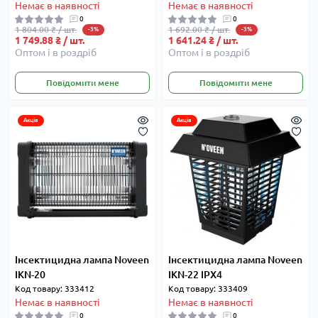
Немає в наявності
Немає в наявності
0
0
1 804.00 ₴ / шт.
1 692.00 ₴ / шт.
-3%
-3%
1 749.88 ₴ / шт.
1 641.24 ₴ / шт.
Оптом і в роздріб
Оптом і в роздріб
Повідомити мене
Повідомити мене
Акція
Акція
Інсектицидна лампа Noveen
Інсектицидна лампа Noveen
IKN-20
IKN-22 IPX4
Код товару: 333412
Код товару: 333409
Немає в наявності
Немає в наявності
0
0