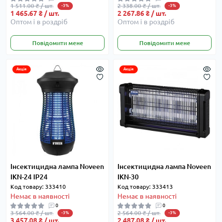
1 511.00 ₴ / шт.
2 338.00 ₴ / шт.
-3%
-3%
1 465.67 ₴ / шт.
2 267.86 ₴ / шт.
Оптом і в роздріб
Оптом і в роздріб
Повідомити мене
Повідомити мене
Акція
Акція
Інсектицидна лампа Noveen
Інсектицидна лампа Noveen
IKN-24 IP24
IKN-30
Код товару: 333410
Код товару: 333413
Немає в наявності
Немає в наявності
0
0
3 564.00 ₴ / шт.
2 564.00 ₴ / шт.
-3%
-3%
3 457.08 ₴ / шт.
2 487.08 ₴ / шт.