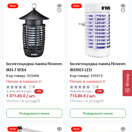
Акція
Акція
Інсектицидна лампа Noveen
Інсектицидна лампа Noveen
IKN-7 IPX4
IKN903 LED
Фільтр
Код товару: 333406
Код товару: 335015
Немає в наявності
Немає в наявності
0
0
1 105.00 ₴ / шт.
738.00 ₴ / шт.
-3%
-3%
1 071.85 ₴ / шт.
715.86 ₴ / шт.
Оптом і в роздріб
Оптом і в роздріб
Повідомити мене
Повідомити мене
Акція
Акція