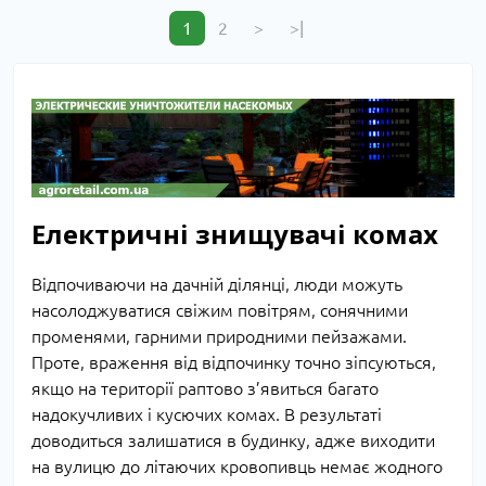
1
2
>
>|
Електричні знищувачі комах
Відпочиваючи на дачній ділянці, люди можуть
насолоджуватися свіжим повітрям, сонячними
променями, гарними природними пейзажами.
Проте, враження від відпочинку точно зіпсуються,
якщо на території раптово з’явиться багато
надокучливих і кусючих комах. В результаті
доводиться залишатися в будинку, адже виходити
на вулицю до літаючих кровопивць немає жодного