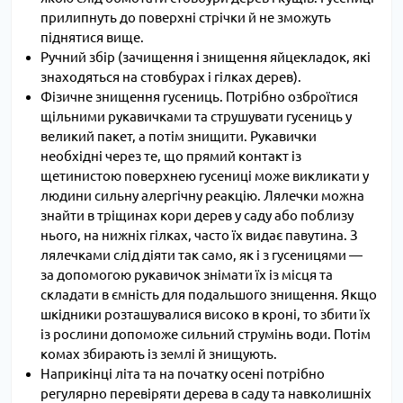
прилипнуть до поверхні стрічки й не зможуть
піднятися вище.
Ручний збір (зачищення і знищення яйцекладок, які
знаходяться на стовбурах і гілках дерев).
Фізичне знищення гусениць. Потрібно озброїтися
щільними
рукавичками
та струшувати гусениць у
великий пакет, а потім знищити. Рукавички
необхідні через те, що прямий контакт із
щетинистою поверхнею гусениці може викликати у
людини сильну алергічну реакцію. Лялечки можна
знайти в тріщинах кори дерев у саду або поблизу
нього, на нижніх гілках, часто їх видає павутина. З
лялечками слід діяти так само, як і з гусеницями —
за допомогою рукавичок знімати їх із місця та
складати в ємність для подальшого знищення. Якщо
шкідники розташувалися високо в кроні, то збити їх
із рослини допоможе сильний струмінь води. Потім
комах збирають із землі й знищують.
Наприкінці літа та на початку осені потрібно
регулярно перевіряти дерева в саду та навколишніх