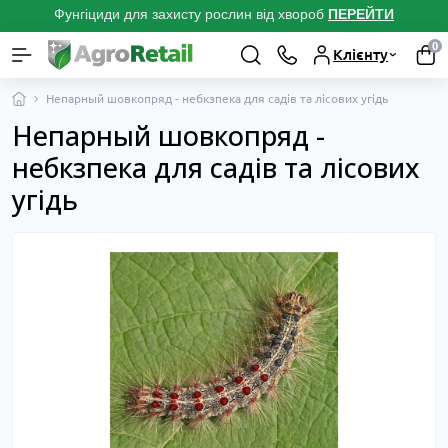
Фунгіциди для захисту рослин від хвороб
ПЕРЕЙТ
И
0
Клієнту
Непарный шовкопряд - небкзпека для садів та лісових угідь
Непарный шовкопряд -
небкзпека для садів та лісових
угідь