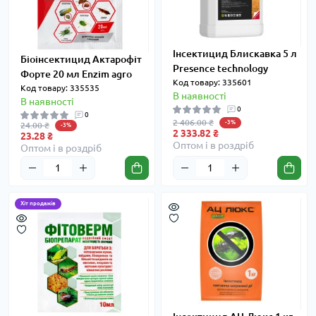
Інсектицид Блискавка 5 л
Біоінсектицид Актарофіт
Presence technology
Форте 20 мл Enzim agro
Код товару: 335601
Код товару: 335535
В наявності
В наявності
0
0
2 406.00 ₴
-3%
24.00 ₴
-3%
2 333.82 ₴
23.28 ₴
Оптом і в роздріб
Оптом і в роздріб
Хіт продажів