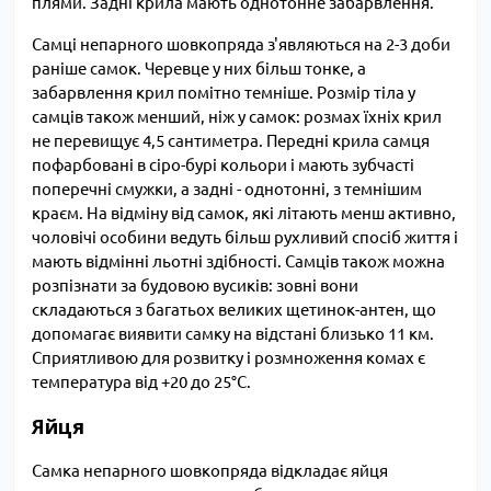
плями. Задні крила мають однотонне забарвлення.
Самці непарного шовкопряда з'являються на 2-3 доби
раніше самок. Черевце у них більш тонке, а
забарвлення крил помітно темніше. Розмір тіла у
самців також менший, ніж у самок: розмах їхніх крил
не перевищує 4,5 сантиметра. Передні крила самця
пофарбовані в сіро-бурі кольори і мають зубчасті
поперечні смужки, а задні - однотонні, з темнішим
краєм. На відміну від самок, які літають менш активно,
чоловічі особини ведуть більш рухливий спосіб життя і
мають відмінні льотні здібності. Самців також можна
розпізнати за будовою вусиків: зовні вони
складаються з багатьох великих щетинок-антен, що
допомагає виявити самку на відстані близько 11 км.
Сприятливою для розвитку і розмноження комах є
температура від +20 до 25°C.
Яйця
Самка непарного шовкопряда відкладає яйця