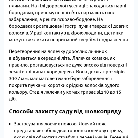
плямами. На тілі дорослої гусениці знаходяться парні
бородавки, причому перші п'ять пар мають синє
забарвлення, а решта яскраво-бордове. На
бородавках розташовані гострі пучки твердих і довгих
волосків. У разі контакту з шкірою людини, щетинки
можуть викликати неприємний свербіж і подразнення.
Перетворення на лялечку дорослих личинок
відбувається в середині літа. Лялечка комахи, як
правило, розташовується не дуже високо від поверхні
землі в тріщинах кори дерева. Вона досягає розмірів
30-37 мм, має матове темно-буре забарвлення і
покрита пучками коротких рідких волосків рудого
кольору. Стадія лялечки у комах триває від 10 до 15
діб.
Способи захисту саду від шовкопряду
Застосування
ловчих поясов
.
Ловчий пояс
представляє собою двосторонню клейову стрічку,
якою слід обмотати стовбури дерев і кущів. Гусениці