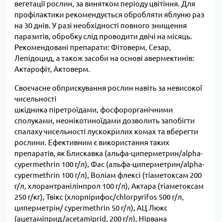
вегетації рослин, за винятком періоду цвітіння. Для
профілактики рекомендується обробляти яблуню раз
на 30 днів. У разі необхідності повного знищення
паразитів, обробку слід проводити двічі на місяць.
Рекомендовані препарати:
Фітоверм
,
Сезар
,
Лепідоцид
, а також засоби на основі авермектинів:
Актарофіт
,
Актоверм
.
Своєчасне обприскування рослин навіть за невисокої
чисельності
шкідника піретроїдами, фосфорорганічними
сполуками, неонікотиноїдами дозволить запобігти
спалаху чисельності лускокрилих комах та вберегти
рослини. Ефективним є використання таких
препаратів, як
Блискавка
(альфа-циперметрин/аlpha-
cypermethrin 100 г/л),
Фас
(альфа-циперметрин/аlpha-
cypermethrin 100 г/л),
Воліам флексі
(тіаметоксам 200
г/л, хлорантранілінпрол 100 г/л),
Актара
(тіаметоксам
250 г/кг),
Твікс
(хлорпірифос/chlorpyrifos 500 г/л,
циперметрін/ cypermethrin 50 г/л),
АЦ Люкс
(ацетаміприд/acetamiprid, 200 г/л),
Нірвана