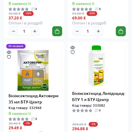
В наявності
В наявності
0
0
50.00 ₴
93.00 ₴
-26%
-26%
37.20 ₴
69.00 ₴
Оптом і в роздріб
Оптом і в роздріб
Хіт продажів
Біоінсектицид Лепідоцид-
Біоінсектицид Актоверм
БТУ 1 л БТУ-Центр
35 мл БТУ-Центр
Код товару: 333082
Код товару: 332968
0
В наявності
0
30.40 ₴
-3%
304.00 ₴
-3%
29.49 ₴
294.88 ₴