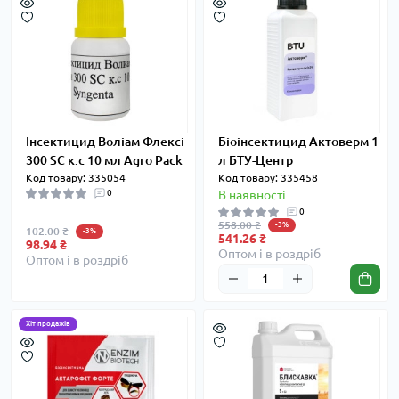
Інсектицид Воліам Флексі
Біоінсектицид Актоверм 1
300 SC к.с 10 мл Agro Pack
л БТУ-Центр
Код товару: 335054
Код товару: 335458
0
В наявності
0
558.00 ₴
-3%
102.00 ₴
-3%
541.26 ₴
98.94 ₴
Оптом і в роздріб
Оптом і в роздріб
Хіт продажів