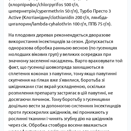
(хлорпірифос/chlorpyrifos 500 г/л,
циперметрін/cypermethrin 50 г/л),
Турбо Престо 3
Active
(Клотіанідин/clothianidin 200 г/л, лямбда-
цигалорин/lambda-cyhalothrin 100 г/л, ППБ 75 г/л).
На плодових деревах рекомендується дворазове
використання інсектицидів за сезон. Допускається
одноразова обробка ранньою весною (по гусеницях
молодших вікових груп) у великих осередках при
значному заселенні насаджень. Варто враховувати той
факт, що гусениці шовкопряда захищаються в
сплетених коконах з павутини, тому якщо павутинні
скупчення на гілках вже з'явилися, боротьба зі
шкідниками стає вкрай ускладненою, оскільки
розпилення препарату застрягає в цій павутині, не
досягаючи личинок. Тому боротьбу з гусеницями
доцільно вести за допомогою
системних інсектицидів
проти лускокрилих шкідників, які проникають у
рослинні тканини і чинять згубну дію на шкідників
через сік. Обробка стовбура восени вважається