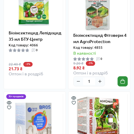
Біоінсектицид Лепідоцид
Біоінсектицид Фітоверм 4
35 мл БТУ-Центр
мл AgroProtection
Код товару: 4066
Код товару: 4855
0
В наявності
0
9.20 ₴
-3%
22.40 ₴
-3%
8.92 ₴
21.73 ₴
Оптом і в роздріб
Оптом і в роздріб
Хіт продажів