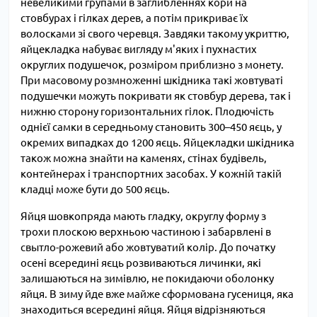
невеликими групами в заглибленнях кори на
стовбурах і гілках дерев, а потім прикриває їх
волосками зі свого черевця. Завдяки такому укриттю,
яйцекладка набуває вигляду м'яких і пухнастих
округлих подушечок, розміром приблизно з монету.
При масовому розмноженні шкідника такі жовтуваті
подушечки можуть покривати як стовбур дерева, так і
нижню сторону горизонтальних гілок. Плодючість
однієї самки в середньому становить 300–450 яєць, у
окремих випадках до 1200 яєць. Яйцекладки шкідника
також можна знайти на каменях, стінах будівель,
контейнерах і транспортних засобах. У кожній такій
кладці може бути до 500 яєць.
Яйця шовкопряда мають гладку, округлу форму з
трохи плоскою верхньою частиною і забарвлені в
свытло-рожевий або жовтуватий колір. До початку
осені всередині яєць розвиваються личинки, які
залишаються на зимівлю, не покидаючи оболонку
яйця. В зиму йде вже майже сформована гусениця, яка
знаходиться всередині яйця. Яйця відрізняються