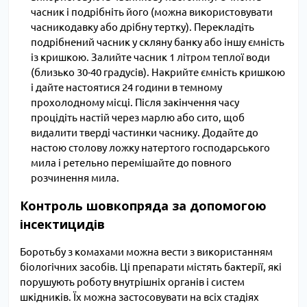
часник і подрібніть його (можна використовувати
часникодавку або дрібну тертку). Перекладіть
подрібнений часник у скляну банку або іншу ємність
із кришкою. Залийте часник 1 літром теплої води
(близько 30-40 градусів). Накрийте ємність кришкою
і дайте настоятися 24 години в темному
прохолодному місці. Після закінчення часу
процідіть настій через марлю або сито, щоб
видалити тверді частинки часнику. Додайте до
настою столову ложку натертого господарського
мила і ретельно перемішайте до повного
розчинення мила.
Контроль шовкопряда за допомогою
інсектицидів
Боротьбу з комахами можна вести з використанням
біологічних засобів. Ці препарати містять бактерії, які
порушують роботу внутрішніх органів і систем
шкідників. Їх можна застосовувати на всіх стадіях