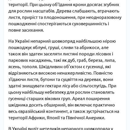
території. При цьому об’їдання крони досягає згубних
для рослин масштабів. Дерева слабшають, втрачають
листя, приріст та плодоношення, при неодноразовому
пошкодженні спостерігаються суховершинність і
повне засихання.
На Україні непарний шовкопряд найбільшою мірою
пошкоджує яблуні, груші, сливи та абрикоси, але
також він здатен заселяти листяні породи лісових і
паркових насаджень, такі як дуб, граб, береза, липа,
ясень, тополя. Шкідливим об’єктом є гусениці, які
відрізняються високою ненажерливістю. Повністю
з'їдаючи листя, бутони та суцвіття на деревах, вони
здатні знищувати гектари лісу або сільгоспугідь. При
цьому найбільшу небезпеку для рослин становлять
гусениці старших вікових груп. Ареал поширення
шкідника досить обширний, він включає практично
весь євразійський континент, а також зустрічається на
території Африки, Японії та Північної Америки.
В Україні виліт метеликів непарного шовкопряда у