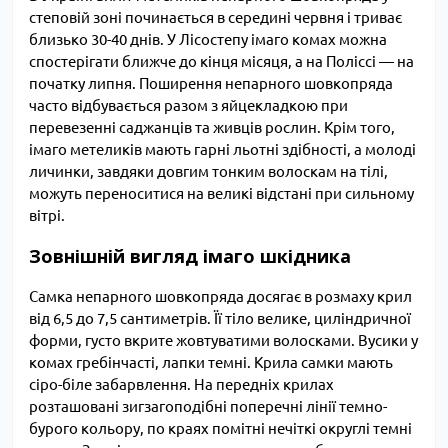
степовій зоні починається в середині червня і триває
близько 30-40 днів. У Лісостепу імаго комах можна
спостерігати ближче до кінця місяця, а на Поліссі — на
початку липня. Поширення непарного шовкопряда
часто відбувається разом з яйцекладкою при
перевезенні саджанців та живців рослин. Крім того,
імаго метеликів мають гарні льотні здібності, а молоді
личинки, завдяки довгим тонким волоскам на тілі,
можуть переноситися на великі відстані при сильному
вітрі.
Зовнішній вигляд імаго шкідника
Самка непарного шовкопряда досягає в розмаху крил
від 6,5 до 7,5 сантиметрів. Її тіло велике, циліндричної
форми, густо вкрите жовтуватими волосками. Вусики у
комах гребінчасті, лапки темні. Крила самки мають
сіро-біле забарвлення. На передніх крилах
розташовані зигзагоподібні поперечні лінії темно-
бурого кольору, по краях помітні нечіткі округлі темні