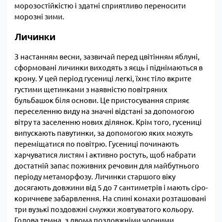
морозостійкістю і здатні сприятливо переносити
морозні зими.
Личинки
З настанням весни, зазвичай перед цвітінням яблуні,
сформовані личинки виходять з яєць і піднімаються в
крону. У цей період гусениці легкі, їхнє тіло вкрите
густими щетинками з наявністю повітряних
бульбашок біля основи. Це пристосування сприяє
переселенню виду на значні відстані за допомогою
вітру та заселенню нових ділянок. Крім того, гусениці
випускають павутинки, за допомогою яких можуть
переміщатися по повітрю. Гусениці починають
харчуватися листям і активно ростуть, щоб набрати
достатній запас поживних речовин для майбутнього
періоду метаморфозу. Личинки старшого віку
досягають довжини від 5 до 7 сантиметрів і мають сіро-
коричневе забарвлення. На спині комахи розташовані
три вузькі поздовжні смужки жовтуватого кольору.
Голова темна, з двома поздовжніми чорними