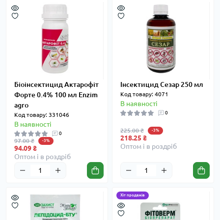
Біоінсектицид Актарофіт
Інсектицид Сезар 250 мл
Форте 0.4% 100 мл Enzim
Код товару: 4071
В наявності
agro
0
Код товару: 331046
В наявності
225.00 ₴
-3%
0
218.25 ₴
97.00 ₴
-3%
Оптом і в роздріб
94.09 ₴
Оптом і в роздріб
Хіт продажів