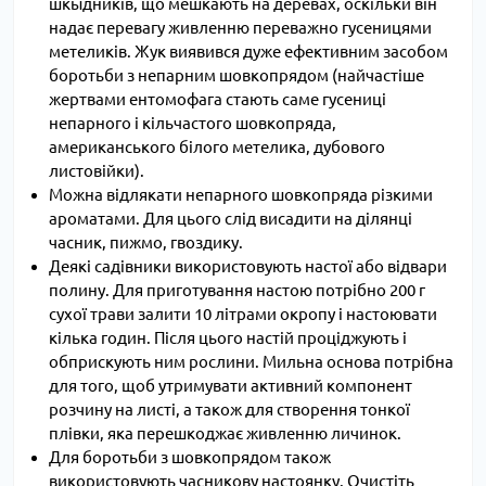
шкыдників, що мешкають на деревах, оскільки він
надає перевагу живленню переважно гусеницями
метеликів. Жук виявився дуже ефективним засобом
боротьби з непарним шовкопрядом (найчастіше
жертвами ентомофага стають саме гусениці
непарного і кільчастого шовкопряда,
американського білого метелика, дубового
листовійки).
Можна відлякати непарного шовкопряда різкими
ароматами. Для цього слід висадити на ділянці
часник, пижмо, гвоздику.
Деякі садівники використовують настої або відвари
полину. Для приготування настою потрібно 200 г
сухої трави залити 10 літрами окропу і настоювати
кілька годин. Після цього настій проціджують і
обприскують ним рослини. Мильна основа потрібна
для того, щоб утримувати активний компонент
розчину на листі, а також для створення тонкої
плівки, яка перешкоджає живленню личинок.
Для боротьби з шовкопрядом також
використовують часникову настоянку. Очистіть