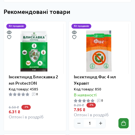
Рекомендовані товари
Хіт продажів
Хіт продажів
Інсектицид Блискавка 2
Інсектицид Фас 4 мл
мл ProtectON
Укравіт
Код товару: 4585
Код товару: 850
0
В наявності
0
8.20 ₴
-3%
6.50 ₴
-3%
7.95 ₴
6.31 ₴
Оптом і в роздріб
Оптом і в роздріб