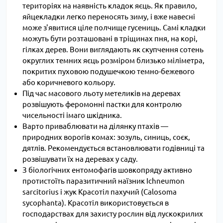
територіях на наявність кладок яєць. Як правило,
яйцекладки легко переносять зиму, і вже навесні
може з'явитися ціле полчище гусениць. Самі кладки
можуть бути розташовані в тріщинах пня, на корі,
гілках дерев. Вони виглядають як скупчення сотень
округлих темних яєць розміром близько міліметра,
покритих пуховою подушечкою темно-бежевого
або коричневого кольору.
Під час масового льоту метеликів на деревах
розвішують феромонні пастки для контролю
чисельності імаго шкідника.
Варто приваблювати на ділянку птахів —
природних ворогів комах: зозуль, синиць, соєк,
дятлів. Рекомендується встановлювати годівниці та
розвішувати їх на деревах у саду.
З біологічних ентомофагів шовкопряду активно
протистоїть паразитичний наїзник Ichneumon
sarcitorius і жук Красотіл пахучий (Calosoma
sycophanta). Красотіл використовується в
господарствах для захисту рослин від лускокрилих