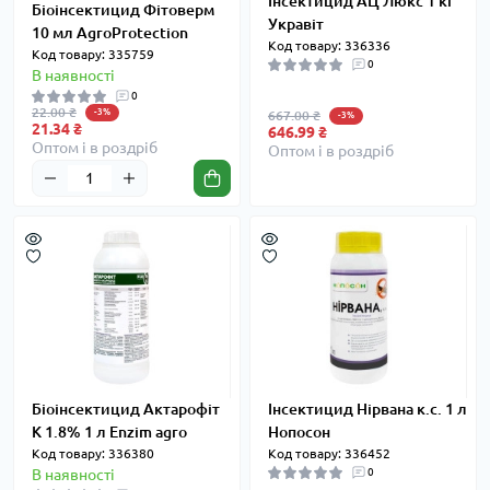
Інсектицид АЦ Люкс 1 кг
Біоінсектицид Фітоверм
Укравіт
10 мл AgroProtection
Код товару: 336336
Код товару: 335759
0
В наявності
0
22.00 ₴
-3%
667.00 ₴
-3%
21.34 ₴
646.99 ₴
Оптом і в роздріб
Оптом і в роздріб
Біоінсектицид Актарофіт
Інсектицид Нірвана к.с. 1 л
К 1.8% 1 л Enzim agro
Нопосон
Код товару: 336380
Код товару: 336452
В наявності
0