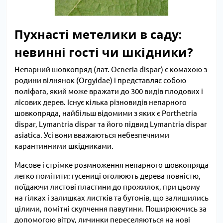
Пухнасті метелики в саду:
невинні гості чи шкідники?
Непарний шовкопряд (лат. Ocneria dispar) є комахою з
родини вілнянок (Orgyidae) і представляє собою
поліфага, який може вражати до 300 видів плодових і
лісових дерев. Існує кілька різновидів непарного
шовкопряда, найбільш відомими з яких є Porthetria
dispar, Lymantria dispar та його підвид Lymantria dispar
asiatica. Усі вони вважаються небезпечними
карантинними шкідниками.
Масове і стрімке розмноження непарного шовкопряда
легко помітити: гусениці оголюють дерева повністю,
поїдаючи листові пластини до прожилок, при цьому
на гілках і залишках листків та бутонів, що залишились
цілими, помітні скупчення павутини. Поширюючись за
допомогою вітру, личинки переселяються на нові