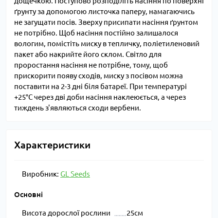
дощечкою. Поступово розподіліть насіння по поверхні
ґрунту за допомогою листочка паперу, намагаючись
не загущати посів. Зверху присипати насіння ґрунтом
не потрібно. Щоб насіння постійно залишалося
вологим, помістіть миску в тепличку, поліетиленовий
пакет або накрийте його склом. Світло для
проростання насіння не потрібне, тому, щоб
прискорити появу сходів, миску з посівом можна
поставити на 2-3 дні біля батареї. При температурі
+25°С через дві доби насіння наклеюється, а через
тиждень з'являються сходи вербени.
Характеристики
Виробник:
GL Seeds
Основні
Висота дорослої рослини
25см