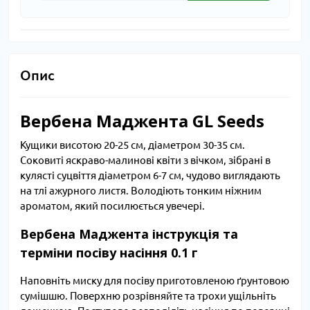
Опис
Вербена Маджента GL Seeds
Кущики висотою 20-25 см, діаметром 30-35 см.
Соковиті яскраво-малинові квіти з вічком, зібрані в
кулясті суцвіття діаметром 6-7 см, чудово виглядають
на тлі ажурного листя. Володіють тонким ніжним
ароматом, який посилюється увечері.
Вербена Маджента інструкція та
терміни посіву насіння 0.1 г
Наповніть миску для посіву приготовленою ґрунтовою
сумішшю. Поверхню розрівняйте та трохи ущільніть