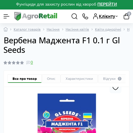
Фунгіциди для захисту рослин від хвороб
ПЕРЕЙТ
И
0
Клієнту
Каталог товарів
Насіння
Насіння квітів
Квіти однорічні
Нас
Вербена Маджента F1 0.1 г Gl
Seeds
0
Все про товар
Опис
Характеристики
Відгуки
0