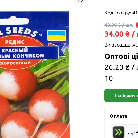
Код товару:
41
40.00 ₴ / шт.
34.00 ₴ /
Ви заощаджує
Оптові ці
26.20 ₴ / 
10
Повідомити
Оплата
LIQP