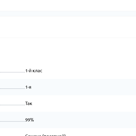
1-й клас
1-я
Так
99%