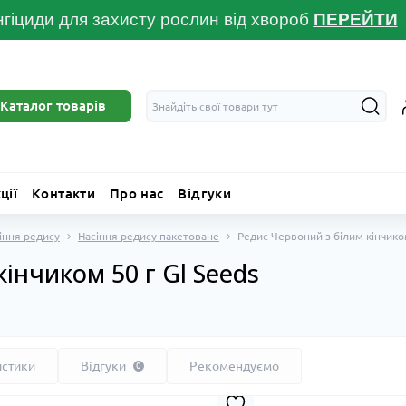
гіциди для захисту рослин від хвороб
ПЕРЕЙТ
И
Каталог товарів
ції
Контакти
Про нас
Відгуки
іння редису
Насіння редису пакетоване
Редис Червоний з білим кінчиком
інчиком 50 г Gl Seeds
истики
Відгуки
Рекомендуємо
0