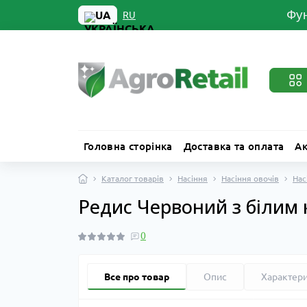
Фун
UA
RU
Головна сторінка
Доставка та оплата
Ак
Каталог товарів
Насіння
Насіння овочів
Нас
Редис Червоний з білим к
0
Все про товар
Опис
Характер