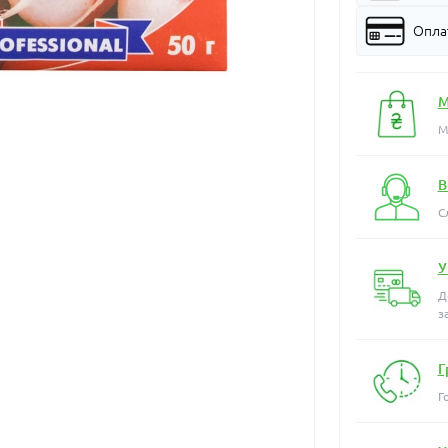
Оплат
М
М
В
С
У
Д
з
Г
Г