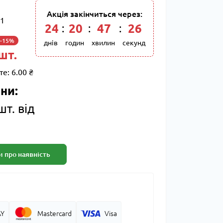
Акція закінчиться через:
1
24
:
20
:
47
:
25
-15%
днів
годин
хвилин
секунд
 шт.
те:
6.00 ₴
ни:
шт. від
 про наявність
AY
Mastercard
Visa