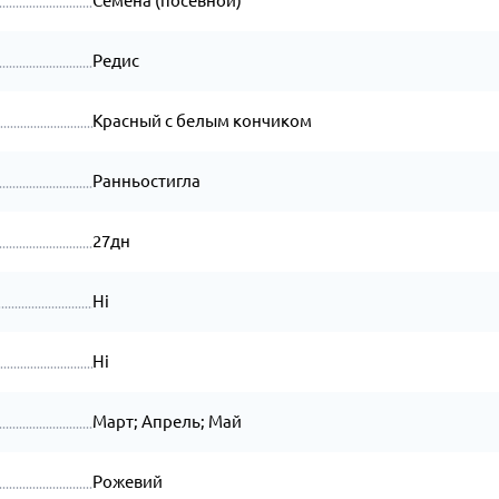
Семена (посевной)
Редис
Красный с белым кончиком
Ранньостигла
27дн
Ні
Ні
Март; Апрель; Май
Рожевий