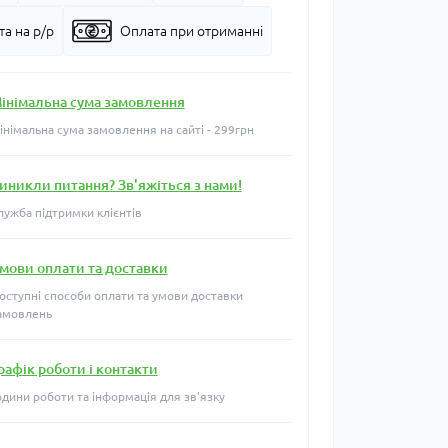
а на р/р
Оплата при отриманні
інімальна сума замовлення
інімальна сума замовлення на сайті - 299грн
иникли питання? Зв'яжіться з нами!
лужба підтримки клієнтів
мови оплати та доставки
оступні способи оплати та умови доставки
амовлень
рафік роботи і контакти
одини роботи та інформація для зв'язку