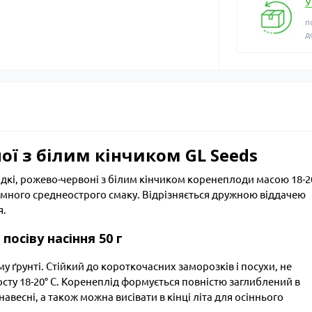
У
п
д
ої з білим кінчиком GL Seeds
ладкі, рожево-червоні з білим кінчиком коренеплоди масою 18-20
иємного среднеострого смаку. Відрізняється дружною віддачею
я.
посіву насіння 50 г
 ґрунті. Стійкий до короткочасних заморозків і посухи, не
сту 18-20° С. Коренеплід формується повністю заглиблений в
навесні, а також можна висівати в кінці літа для осіннього