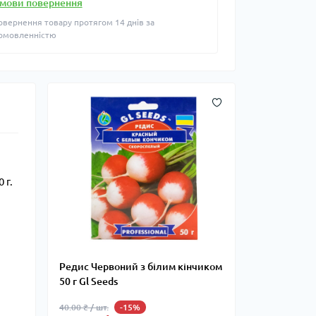
мови повернення
овернення товару протягом 14 днів за
омовленністю
 г.
Редис Червоний з білим кінчиком
50 г Gl Seeds
40.00 ₴ / шт.
-15%