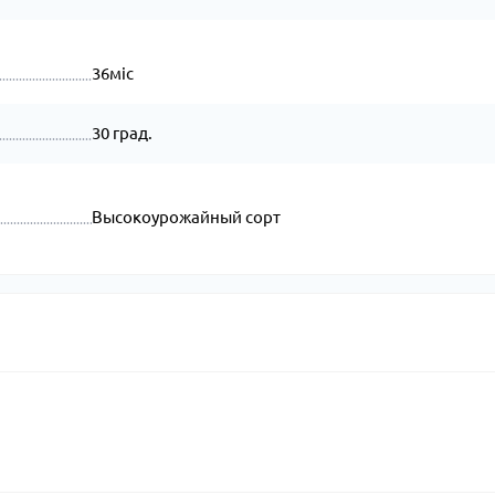
36міс
30 град.
Высокоурожайный сорт