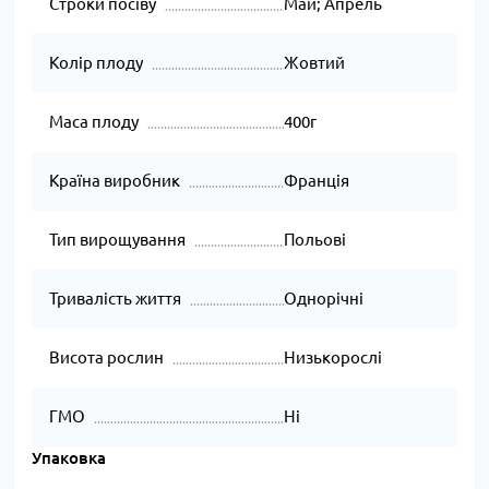
Строки посіву
Май; Апрель
Колір плоду
Жовтий
Маса плоду
400г
Країна виробник
Франція
Тип вирощування
Польові
Тривалість життя
Однорічні
Висота рослин
Низькорослі
ГМО
Ні
Упаковка