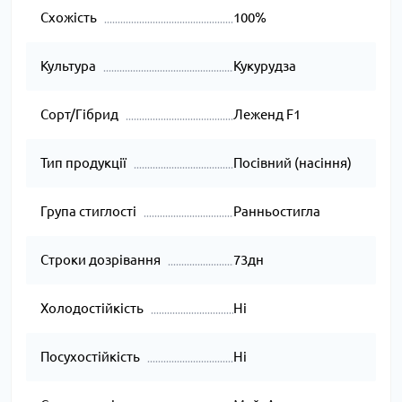
Схожість
100%
Культура
Кукурудза
Сорт/Гібрид
Леженд F1
Тип продукції
Посівний (насіння)
Група стиглості
Ранньостигла
Строки дозрівання
73дн
Холодостійкість
Ні
Посухостійкість
Ні