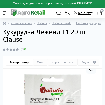
Фунгіциди для захисту рослин від хвороб
ПЕРЕЙТ
И
0
Клієнту
Каталог товарів
Насіння
Насіння овочів
Насіння кукурудзи
Кукурудза Леженд F1 20 шт
Clause
0
Все про товар
Опис
Характеристики
Відгуки
0