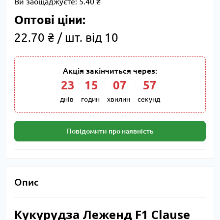
Ви заощаджуєте:
5.40 ₴
Оптові ціни:
22.70 ₴ / шт. від 10
Акція закінчиться через:
23
:
15
:
07
:
56
днів
годин
хвилин
секунд
Повідомити про наявність
Опис
Кукурудза Леженд F1 Clause