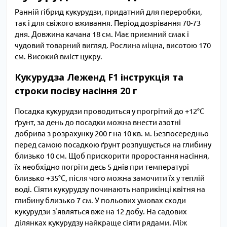
Ранній гібрид кукурудзи, придатний для переробки,
так і для свіжого вживання. Період дозрівання 70-73
дня. Довжина качана 18 см. Має приємний смак і
чудовий товарний вигляд. Рослина міцна, висотою 170
см. Високий вміст цукру.
Кукурудза Леженд F1 інструкція та
строки посіву насіння 20 г
Посадка кукурудзи проводиться у прогрітий до +12°С
ґрунт, за день до посадки можна внести азотні
добрива з розрахунку 200 г на 10 кв. м. Безпосередньо
перед самою посадкою ґрунт розпушується на глибину
близько 10 см. Щоб прискорити проростання насіння,
їх необхідно погріти десь 5 днів при температурі
близько +35°С, після чого можна замочити їх у теплій
воді. Сіяти кукурудзу починають наприкінці квітня на
глибину близько 7 см. У польових умовах сходи
кукурудзи з'являться вже на 12 добу. На садових
ділянках кукурудзу найкраще сіяти рядами. Між