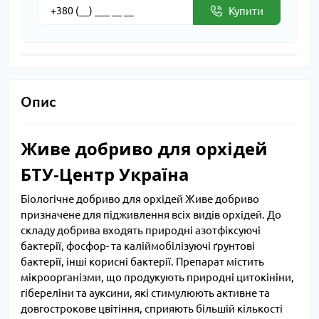
Купити
Опис
Живе добриво для орхідей
БТУ-Центр Україна
Біологічне добриво для орхідей Живе добриво
призначене для підживлення всіх видів орхідей. До
складу добрива входять природні азотфіксуючі
бактерії, фосфор- та каліймобілізуючі ґрунтові
бактерії, інші корисні бактерії. Препарат містить
мікроорганізми, що продукують природні цитокініни,
гібереліни та ауксини, які стимулюють активне та
довгострокове цвітіння, сприяють більшій кількості