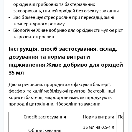
орхідеї від грибкових та бактеріальних
захворювань, гнилей орхідей без ефекту звикання
Засіб зменшує стрес рослин при пересадці, зміні
температурного режиму
Біологічне Живе добриво для орхідей стимулює ріст
та розвиток рослин
Інструкція, спосіб застосування, склад,
дозування та норма витрати
підживлення Живе добриво для орхідей
35 мл
Діюча речовина: природні азотфіксуючі бактерії,
фосфор- та каліймобілізуючі ґрунтові бактерії, інші
корисні бактерії; мікроорганізми, які продукують
природні цитокінини, гібереліни та ауксини.
Спосіб застосування
Норма витрата
Періо
35 мл на 0,5-1 л
Обприскування
1 р