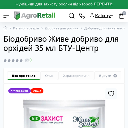
Фунгіциди для захисту рослин від хвороб
ПЕРЕЙТ
И
0
Клієнту
Каталог товарів
Добрива для рослин
Добрива для кімнатних та 
Біодобриво Живе добриво для
орхідей 35 мл БТУ-Центр
0
Все про товар
Опис
Характеристики
Відгуки
0
Хіт продажів
Акція