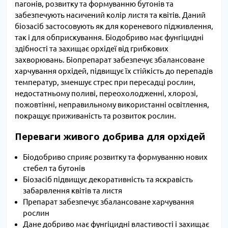
пагонів, розвитку та формуванню бутонів та
забезпечують насичений колір листя та квітів. Даний
біозасіб застосовують як для кореневого підживлення,
так і для обприскування. Біодобриво має фунгіцидні
здібності та захищає орхідеї від грибкових
захворювань. Біопрепарат забезпечує збалансоване
харчування орхідей, підвищує їх стійкість до перепадів
температур, зменшує стрес при пересадці рослин,
недостатньому поливі, переохолодженні, хлорозі,
пожовтінні, неправильному використанні освітлення,
покращує приживаність та розвиток рослин.
Переваги живого добрива для орхідей
Біодобриво сприяє розвитку та формуванню нових
стебел та бутонів
Біозасіб підвищує декоративність та яскравість
забарвлення квітів та листя
Препарат забезпечує збалансоване харчування
рослин
Дане добриво має фунгіцидні властивості і захищає