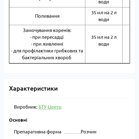
води
35 мл на 2 л
Поливання
1 
води
Замочування коренів:
- при пересадці
35 мл на 2 л
- при живленні
води
1 
- для профілактики грибкових та
бактеріальних хвороб
Характеристики
Виробник:
БТУ-Центр
Основні
Препаративна форма
Розчин