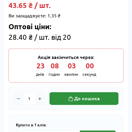
43.65 ₴ / шт.
Ви заощаджуєте:
1.35 ₴
Оптові ціни:
28.40 ₴ / шт. від 20
Акція закінчиться через:
23
:
08
:
02
:
59
днів
годин
хвилин
секунд
До кошика
Купити в 1 клік: