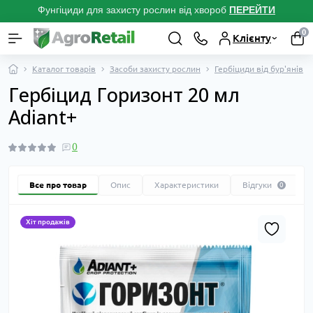
Фунгіциди для захисту рослин від хвороб
ПЕРЕЙТ
И
0
Клієнту
Каталог товарів
Засоби захисту рослин
Гербіциди від бур'янів
Гербіцид Горизонт 20 мл
Adiant+
0
Все про товар
Опис
Характеристики
Відгуки
0
Хіт продажів