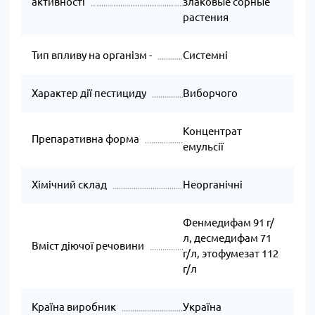
активності
злаковые сорные
растения
Тип впливу на організм -
Системні
Характер дії пестициду
Виборчого
Концентрат
Препаративна форма
емульсії
Хімічний склад
Неорганічні
Фенмедифам 91 г/
л, десмедифам 71
Вміст діючої речовини
г/л, этофумезат 112
г/л
Країна виробник
Україна