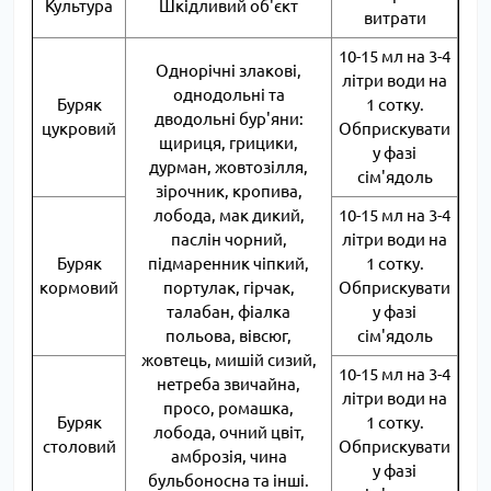
Культура
Шкідливий об'єкт
витрати
10-15 мл на 3-4
Однорічні злакові,
літри води на
однодольні та
Буряк
1 сотку.
дводольні бур'яни:
цукровий
Обприскувати
щириця, грицики,
у фазі
дурман, жовтозілля,
сім'ядоль
зірочник, кропива,
лобода, мак дикий,
10-15 мл на 3-4
паслін чорний,
літри води на
Буряк
підмаренник чіпкий,
1 сотку.
кормовий
портулак, гірчак,
Обприскувати
талабан, фіалка
у фазі
польова, вівсюг,
сім'ядоль
жовтець, мишій сизий,
10-15 мл на 3-4
нетреба звичайна,
літри води на
просо, ромашка,
Буряк
1 сотку.
лобода, очний цвіт,
столовий
Обприскувати
амброзія, чина
у фазі
бульбоносна та інші.