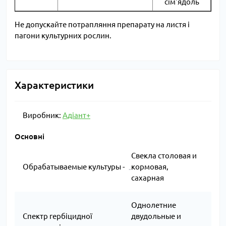
сім'ядоль
Не допускайте потрапляння препарату на листя і
пагони культурних рослин.
Характеристики
Виробник:
Адіант+
Основні
Свекла столовая и
Обрабатываемые культуры -
кормовая,
сахарная
Однолетние
Спектр гербіцидної
двудольные и