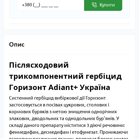
Купити
Опис
Післясходовий
трикомпонентний гербіцид
Горизонт Adiant+ Україна
Системний гербіцид вибіркової дії Горизонт
застосовується в посівах цукрових, столових і
кормових буряків з метою знищення однорічних
злакових, дводольних та однодольних бур'янів. У
складі даного препарату міститися 3 діючі речовини:
фенмедифам, десмедифам і етофумезат. Проникаючи
всередину рослинних тканин, препарат блокує синтез