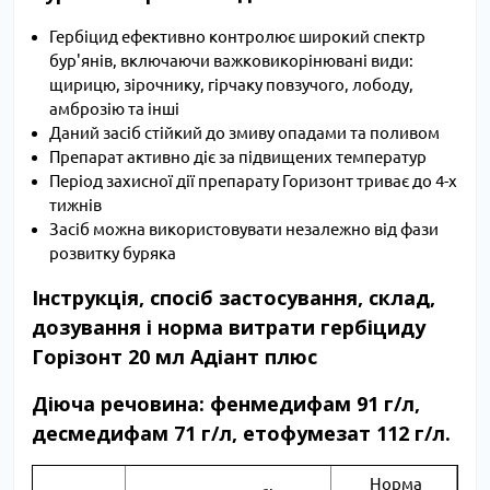
Гербіцид ефективно контролює широкий спектр
бур'янів, включаючи важковикорінювані види:
щирицю, зірочнику, гірчаку повзучого, лободу,
амброзію та інші
Даний засіб стійкий до змиву опадами та поливом
Препарат активно діє за підвищених температур
Період захисної дії препарату Горизонт триває до 4-х
тижнів
Засіб можна використовувати незалежно від фази
розвитку буряка
Інструкція, спосіб застосування, склад,
дозування і норма витрати гербіциду
Горізонт 20 мл Адіант плюс
Діюча речовина: фенмедифам 91 г/л,
десмедифам 71 г/л, етофумезат 112 г/л.
Норма