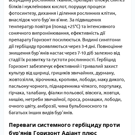
білків і нуклеїнових кислот, порушує процеси
фотосинтезу, дихання і ділення рослинних клітин,
внаслідок чого бур'ян в'яне. За підвищених
температур повітря (понад +25°C) та інтенсивного
сонячного випромінювання, ефективність дії
препарату Горизонт посилюється. Видимі симптоми
дії гербіциду проявляються через 3-4 дні. Повноцінне
знищення бур'янів настає через 7-10 діб залежно від
стадії їх розвитку та густоти рослинності. Гербіцид
Горизонт забезпечує ефективний і тривалий захист
культур від щириці, грициків звичайних, дурману,
жовтозілля, зірочника, кропиви, лободи, маку дикого,
пасльону чорного, підмаренника чіпкого, портулаку,
гірчака, талабану, фіалки польової, вівсюга, жовтця,
мишію, нетреби звичайної, проса, ромашки, лободи,
очного цвіту, амброзії, чина бульбоносного та
багатьох інших видів бур'янів.
Переваги системного гербіциду проти
бур'янів Горизонт Адіант плюс