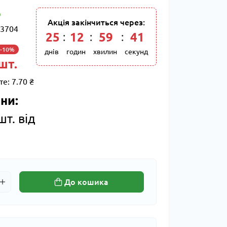
Акція закінчиться через:
3704
25
:
12
:
59
:
40
-10%
днів
годин
хвилин
секунд
 шт.
те:
7.70 ₴
ни:
шт. від
До кошика