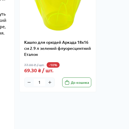
уть
кий
ре,
ня.
Кашпо для орхідей Аркада 18х16
см 2.9 л зелений флуоресцентний
Еталон
77.00 ₴ / шт.
-10%
69.30 ₴ / шт.
До кошика