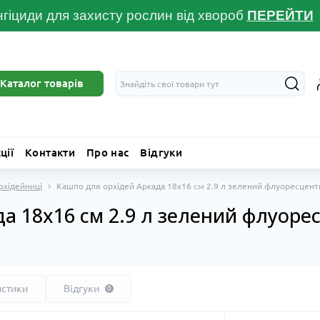
гіциди для захисту рослин від хвороб
ПЕРЕЙТ
И
Каталог товарів
ції
Контакти
Про нас
Відгуки
рхідейниці
Кашпо для орхідей Аркада 18х16 см 2.9 л зелений флуоресцент
а 18х16 см 2.9 л зелений флуоре
истики
Відгуки
0