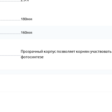
180мм
160мм
Прозрачный корпус позволяет корням участвовать
фотосинтезе