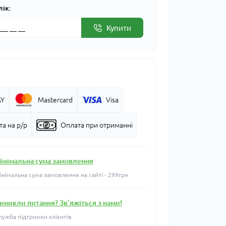
лік:
Купити
AY
Mastercard
Visa
а на р/р
Оплата при отриманні
інімальна сума замовлення
інімальна сума замовлення на сайті - 299грн
иникли питання? Зв'яжіться з нами!
лужба підтримки клієнтів