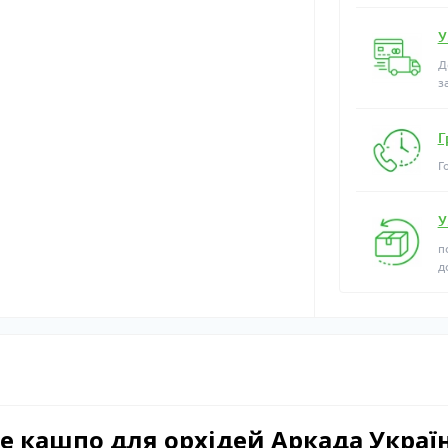
У
Д
з
Г
Г
У
п
д
е кашпо для орхідей Аркада Украї