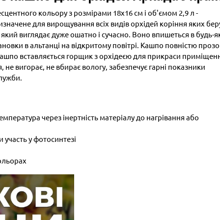
центного кольору з розмірами 18х16 см і об'ємом 2,9 л -
изначене для вирощування всіх видів орхідей коріння яких бер
 який виглядає дуже ошатно і сучасно. Воно впишеться в будь-я
становки в альтанці на відкритому повітрі. Кашпо повністю прозо
кашпо вставляється горщик з орхідеєю для прикраси приміщен
я, не вигорає, не вбирає вологу, забезпечує гарні показники
служби.
температура через інертність матеріалу до нагрівання або
 участь у фотосинтезі
кольорах