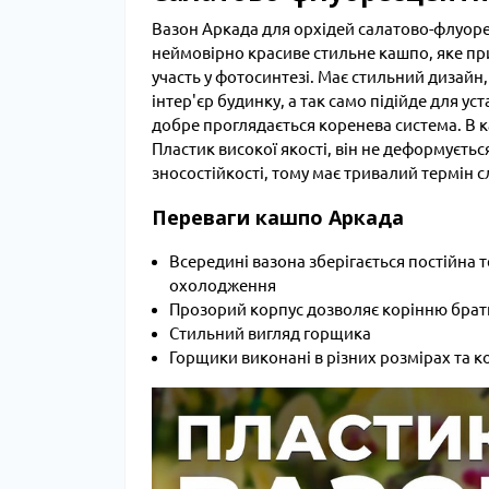
Вазон Аркада для орхідей салатово-флуорес
неймовірно красиве стильне кашпо, яке пр
участь у фотосинтезі. Має стильний дизайн,
інтер'єр будинку, а так само підійде для у
добре проглядається коренева система. В 
Пластик високої якості, він не деформуєтьс
зносостійкості, тому має тривалий термін 
Переваги кашпо Аркада
Всередині вазона зберігається постійна 
охолодження
Прозорий корпус дозволяє корінню брати
Стильний вигляд горщика
Горщики виконані в різних розмірах та 