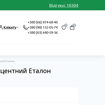
Відгуки: 10304
+380 (66) 874-68-40
0
0
Клієнту
+380 (98) 132-05-74
+380 (63) 640-59-36
ний Еталон
сцентний Еталон