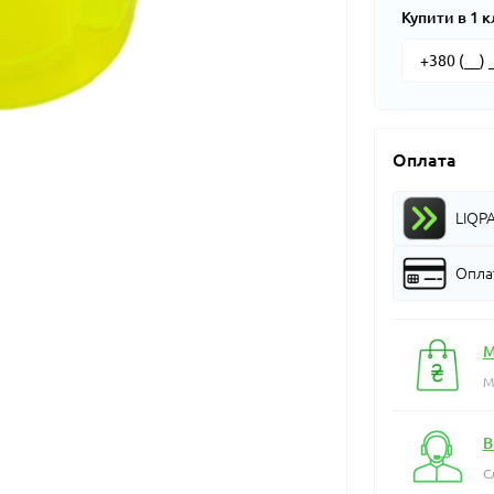
Купити в 1 к
Оплата
LIQP
Оплат
М
М
В
С