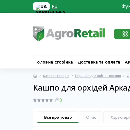
Фун
UA
RU
Головна сторінка
Доставка та оплата
Ак
Каталог товарів
Горщики для квітів і рослин
О
Кашпо для орхідей Аркад
0
Все про товар
Опис
Характер