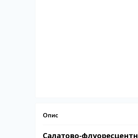
Опис
Салатово-флуоресцентн