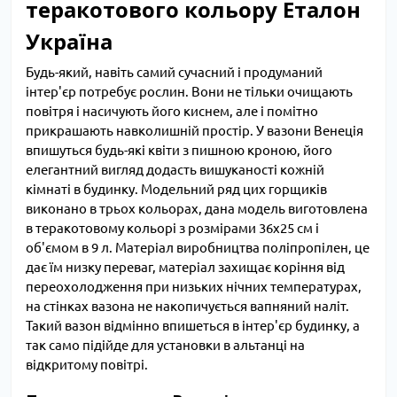
теракотового кольору Еталон
Україна
Будь-який, навіть самий сучасний і продуманий
інтер'єр потребує рослин. Вони не тільки очищають
повітря і насичують його киснем, але і помітно
прикрашають навколишній простір. У вазони Венеція
впишуться будь-які квіти з пишною кроною, його
елегантний вигляд додасть вишуканості кожній
кімнаті в будинку. Модельний ряд цих горщиків
виконано в трьох кольорах, дана модель виготовлена
в теракотовому кольорі з розмірами 36х25 см і
об'ємом в 9 л. Матеріал виробництва поліпропілен, це
дає їм низку переваг, матеріал захищає коріння від
переохолодження при низьких нічних температурах,
на стінках вазона не накопичується вапняний наліт.
Такий вазон відмінно впишеться в інтер'єр будинку, а
так само підійде для установки в альтанці на
відкритому повітрі.