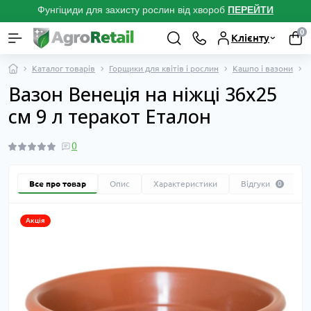
Фунгіциди для захисту рослин від хвороб
ПЕРЕЙТ
И
0
Клієнту
Каталог товарів
Горщики для квітів і рослин
Кашпо і вазони
В
Вазон Венеція на ніжці 36х25
см 9 л теракот Еталон
0
Все про товар
Опис
Характеристики
Відгуки
0
Акція