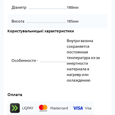
Діаметр
180мм
Висота
185мм
Користувальницькі характеристики
Внутри вазона
сохраняется
постоянная
температура из-за
Особенности -
инертности
материала к
нагреву или
охлаждению
Оплата
LIQPAY
Mastercard
Visa