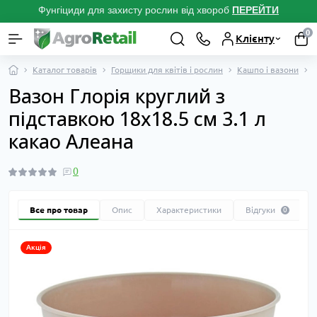
Фунгіциди для захисту рослин від хвороб
ПЕРЕЙТ
И
0
Клієнту
Каталог товарів
Горщики для квітів і рослин
Кашпо і вазони
В
Вазон Глорія круглий з
підставкою 18х18.5 см 3.1 л
какао Алеана
0
Все про товар
Опис
Характеристики
Відгуки
0
Акція