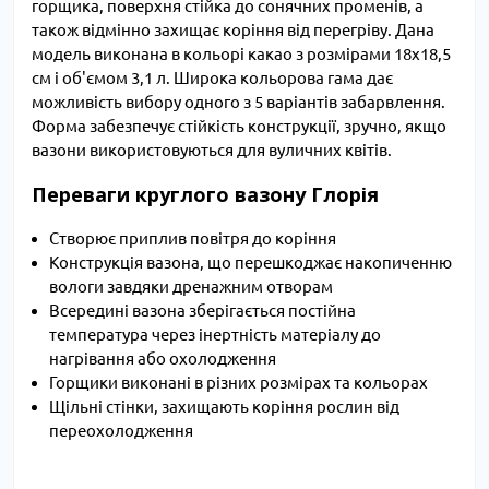
горщика, поверхня стійка до сонячних променів, а
також відмінно захищає коріння від перегріву. Дана
модель виконана в кольорі какао з розмірами 18х18,5
см і об'ємом 3,1 л. Широка кольорова гама дає
можливість вибору одного з 5 варіантів забарвлення.
Форма забезпечує стійкість конструкції, зручно, якщо
вазони використовуються для вуличних квітів.
Переваги круглого вазону Глорія
Створює приплив повітря до коріння
Конструкція вазона, що перешкоджає накопиченню
вологи завдяки дренажним отворам
Всередині вазона зберігається постійна
температура через інертність матеріалу до
нагрівання або охолодження
Горщики виконані в різних розмірах та кольорах
Щільні стінки, захищають коріння рослин від
переохолодження