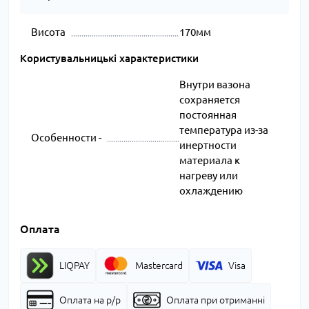
Висота
170мм
Користувальницькі характеристики
Внутри вазона
сохраняется
постоянная
температура из-за
Особенности -
инертности
материала к
нагреву или
охлаждению
Оплата
LIQPAY
Mastercard
Visa
Оплата на р/р
Оплата при отриманні