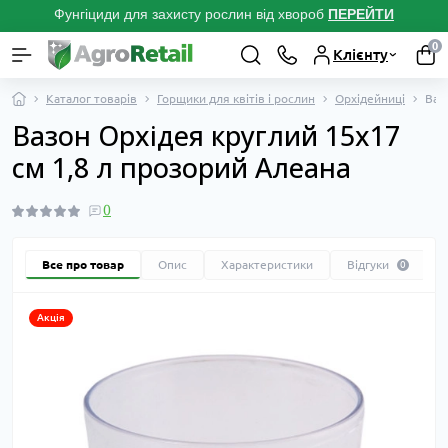
Фунгіциди для захисту рослин від хвороб
ПЕРЕЙТ
И
0
Клієнту
Каталог товарів
Горщики для квітів і рослин
Орхідейниці
Ваз
Вазон Орхідея круглий 15х17
см 1,8 л прозорий Алеана
0
Все про товар
Опис
Характеристики
Відгуки
0
Акція