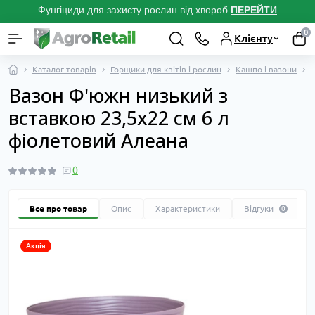
Фунгіциди для захисту рослин від хвороб
ПЕРЕЙТ
И
0
Клієнту
Каталог товарів
Горщики для квітів і рослин
Кашпо і вазони
Вазон Ф'южн низький з
вставкою 23,5х22 см 6 л
фіолетовий Алеана
0
Все про товар
Опис
Характеристики
Відгуки
0
Акція