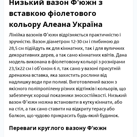
Низький вазон Ф'южн з
вставкою фіолетового
кольору Алеана Україна
Лінійка вазонів Ф'южн відрізняється практичністю і
зручністю. Вазон діаметром 12-30 см і глибиною до
28,5 см підійдуть як для кімнатних, так і для вуличних
декоративних дерев, а так само кімнатних квітів. Дана
модель виконана в фіолетовому кольорі з розмірами
23,5х22 см і об'ємом 6 л, так само у вазоні присутній
дренажна вставка, яка захистить рослини від
надлишку води при поливі. Виготовлений вазон з
якісного поліпропілену різних відтінків і кольорів, що
забезпечує хороші показники зносостійкості. Низький
вазон Ф'южн можна встановити в кутку кімнати, або
на стіл, а так само ставити на відкриту терасу або
балкон, що чудово прикрасить будь-який будинок.
Переваги круглого вазону Ф'южн