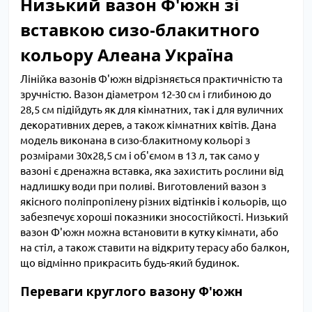
Низький вазон Ф'южн зі
вставкою сизо-блакитного
кольору Алеана Україна
Лінійка вазонів Ф'южн відрізняється практичністю та
зручністю. Вазон діаметром 12-30 см і глибиною до
28,5 см підійдуть як для кімнатних, так і для вуличних
декоративних дерев, а також кімнатних квітів. Дана
модель виконана в сизо-блакитному кольорі з
розмірами 30х28,5 см і об'ємом в 13 л, так само у
вазоні є дренажна вставка, яка захистить рослини від
надлишку води при поливі. Виготовлений вазон з
якісного поліпропілену різних відтінків і кольорів, що
забезпечує хороші показники зносостійкості. Низький
вазон Ф'южн можна встановити в кутку кімнати, або
на стіл, а також ставити на відкриту терасу або балкон,
що відмінно прикрасить будь-який будинок.
Переваги круглого вазону Ф'южн