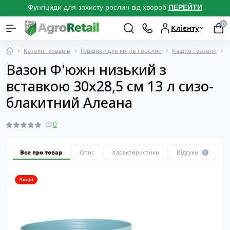
Фунгіциди для захисту рослин від хвороб
ПЕРЕЙТ
И
0
Клієнту
Каталог товарів
Горщики для квітів і рослин
Кашпо і вазони
Вазон Ф'южн низький з
вставкою 30х28,5 см 13 л сизо-
блакитний Алеана
0
Все про товар
Опис
Характеристики
Відгуки
0
Акція