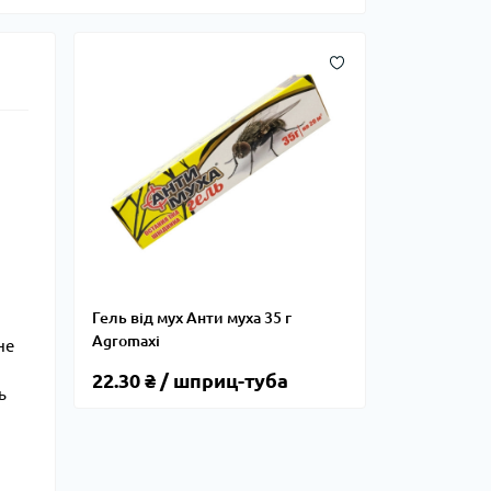
Гель від мух Анти муха 35 г
Agromaxi
не
22.30 ₴ / шприц-туба
ь