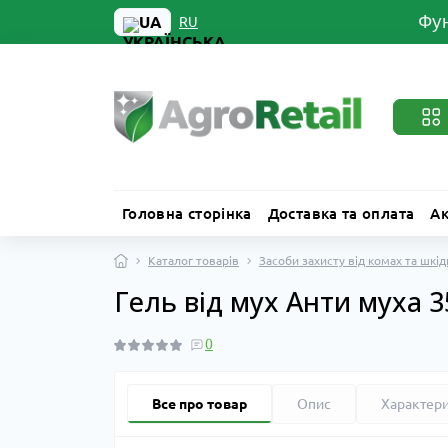
Фун
UA
RU
Головна сторінка
Доставка та оплата
Ак
Каталог товарів
Засоби захисту від комах та шкід
Гель від мух Анти муха 3
0
Все про товар
Опис
Характер