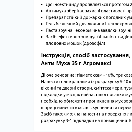
Дія інсектициду проявляється протягом 
Антимуха зберігає захисні властивості пр
Препарат стійкий до жарких погодних умо
Гель безпечний для людини і теплокров
Паста зручна і економічна завдяки зруч
Засіб ефективно знищує більшість видів 
плодових мошок (дрозофіл)
Інструкція, спосіб застосуванн
Анти Муха 35 г Агромаксі
Діюча речовина: тіаметоксам - 10%, трико
Нанести гель краплями із розрахунку 5-10 к
віконні та дверні отвори, сміттєкамери, туа
підкладки у місцях найчастішої посадки м
необхідно обмежити проникнення мух зовні 
шприці нанести в місця скупчення та перемі
Засіб також можна нанести на поверхню ли
розрахунку 3-4 підкладки на приміщення 10