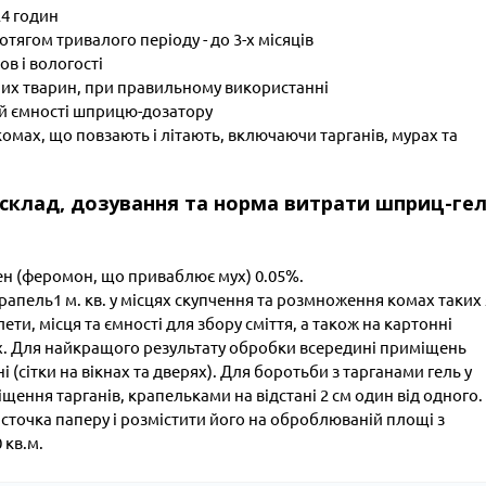
24 годин
отягом тривалого періоду - до 3-х місяців
в і вологості
них тварин, при правильному використанні
ній ємності шприцю-дозатору
комах, що повзають і літають, включаючи тарганів, мурах та
я, склад, дозування та норма витрати шприц-ге
зен (феромон, що приваблює мух) 0.05%.
рапель1 м. кв. у місцях скупчення та розмноження комах таких 
лети, місця та ємності для збору сміття, а також на картонні
ух. Для найкращого результату обробки всередині приміщень
(сітки на вікнах та дверях). Для боротьби з тарганами гель у
щення тарганів, крапельками на відстані 2 см один від одного.
сточка паперу і розмістити його на оброблюваній площі з
 кв.м.