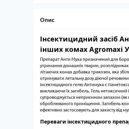
Опис
Інсектицидний засіб Ан
інших комах Agromaxi У
Препарат Анти Муха призначений для боро
утримання домашніх тварин, розплідниках,
літаючих комах добавка трикозен, яка збіль
отримувати летальну дозу діючої речовин
інсектицидного гелю Антимуха є тіаметокса
викликаючи їх загибель. Гель нетоксичний
супроводжується неприємним запахом (як пр
оброблюваного приміщення. Загибель комах
ефективно застосовують для захисту від мух
Переваги інсектицидного препа