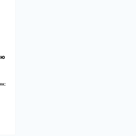
лю
як: