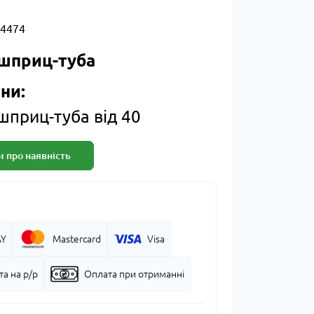
4474
/ шприц-туба
ни:
 шприц-туба від 40
 про наявність
AY
Mastercard
Visa
а на р/р
Оплата при отриманні