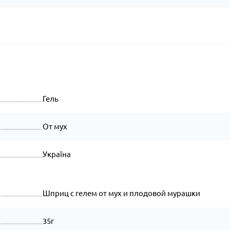
Гель
От мух
Україна
Шприц с гелем от мух и плодовой мурашки
35г