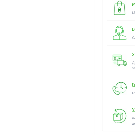
М
М
В
С
У
Д
з
Г
Г
У
п
д