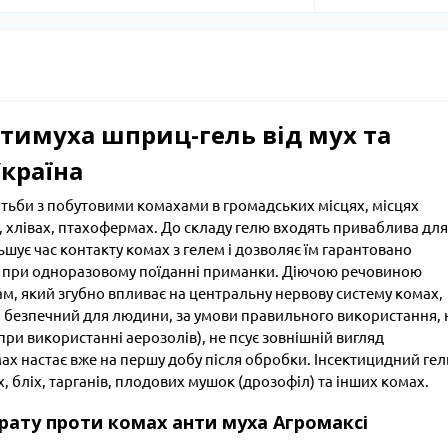
тимуха шприц-гель від мух та
країна
тьби з побутовими комахами в громадських місцях, місцях
 хлівах, птахофермах. До складу гелю входять приваблива для
шує час контакту комах з гелем і дозволяє їм гарантовано
и при одноразовому поїданні приманки. Діючою речовиною
м, який згубно впливає на центральну нервову систему комах,
 і безпечний для людини, за умови правильного використання, 
и використанні аерозолів), не псує зовнішній вигляд
 настає вже на першу добу після обробки. Інсектицидний гел
, бліх, тарганів, плодових мушок (дрозофіл) та інших комах.
рату проти комах анти муха Агромаксі