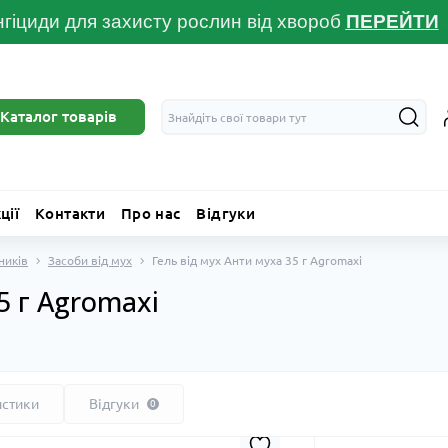
гіциди для захисту рослин від хвороб
ПЕРЕЙТ
И
Каталог товарів
ції
Контакти
Про нас
Відгуки
ників
Засоби від мух
Гель від мух Анти муха 35 г Agromaxi
5 г Agromaxi
истики
Відгуки
0