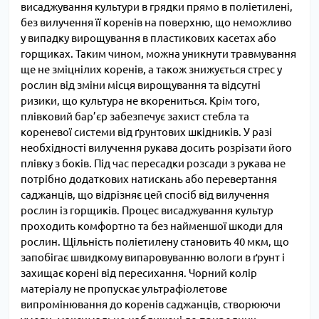
висаджування культури в грядки прямо в поліетилені,
без вилучення її коренів на поверхню, що неможливо
у випадку вирощування в пластикових касетах або
горщиках. Таким чином, можна уникнути травмування
ще не зміцнілих коренів, а також знижується стрес у
рослин від зміни місця вирощування та відсутні
ризики, що культура не вкорениться. Крім того,
плівковий бар’єр забезпечує захист стебла та
кореневої системи від ґрунтових шкідників. У разі
необхідності вилучення рукава досить розрізати його
плівку з боків. Під час пересадки розсади з рукава не
потрібно додаткових натискань або перевертання
саджанців, що відрізняє цей спосіб від вилучення
рослин із горщиків. Процес висаджування культур
проходить комфортно та без найменшої шкоди для
рослин. Щільність поліетилену становить 40 мкм, що
запобігає швидкому випаровуванню вологи в ґрунт і
захищає корені від пересихання. Чорний колір
матеріалу не пропускає ультрафіолетове
випромінювання до коренів саджанців, створюючи