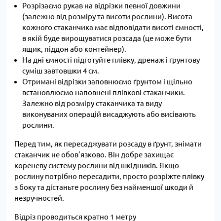
Розрізаємо рукав на відрізки певної довжини
(залежно від розміру та висоти рослини). Висота
кожного стаканчика має відповідати висоті ємності,
в якій буде вирощуватися розсада (це може бути
ящик, піддон або контейнер).
На дні ємності підготуйте плівку, дренаж і ґрунтову
суміш завтовшки 4 см.
Отримані відрізки заповнюємо ґрунтом і щільно
встановлюємо наповнені плівкові стаканчики.
Залежно від розміру стаканчика та виду
виконуваних операцій висаджують або висівають
рослини.
Перед тим, як пересаджувати розсаду в ґрунт, знімати
стаканчик не обов’язково. Він добре захищає
кореневу систему рослини від шкідників. Якщо
рослину потрібно пересадити, просто розріжте плівку
з боку та дістаньте рослину без найменшої шкоди й
незручностей.
Відріз проводиться кратно 1 метру