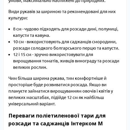
умови, максимально наближені до природних.
Види рукавів за шириною та рекомендовані для них
культури:
8 см - чудово підходять для розсади дині, полуниці,
капусти та кавуна.
10 см - використовують для саджанців смородини,
розсади солодкого болгарського перцю та капусти.
12 і 15 см - зручно використовувати для
вирощування томатів, живців винограду та розсади
великих рослин.
Чим більша ширина рукава, тим комфортніше й
просторіше буде розвиватися розсада. Якщо ви
плануєте займатися вирощуванням овочів і квітів у
великих масштабах, підійде 12 см як найбільш
універсальний варіант.
Переваги поліетиленової тари для
розсади та саджанців Інтерком М