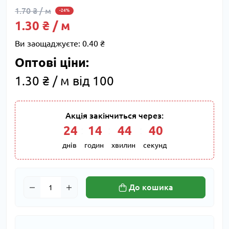
1.70 ₴ / м
-24%
1.30 ₴ / м
Ви заощаджуєте:
0.40 ₴
Оптові ціни:
1.30 ₴ / м від 100
Акція закінчиться через:
24
:
14
:
44
:
39
днів
годин
хвилин
секунд
До кошика