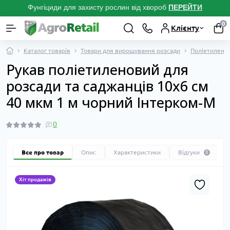
Фунгіциди для захисту рослин від хвороб
ПЕРЕЙТ
И
0
Клієнту
Каталог товарів
Товари для вирощування розсади
Поліетиленов
Рукав поліетиленовий для
розсади та саджанців 10х6 см
40 мкм 1 м чорний Інтерком-М
0
Все про товар
Опис
Характеристики
Відгуки
0
Хіт продажів