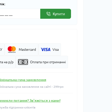
лік:
Купити
AY
Mastercard
Visa
а на р/р
Оплата при отриманні
інімальна сума замовлення
інімальна сума замовлення на сайті - 299грн
иникли питання? Зв'яжіться з нами!
лужба підтримки клієнтів