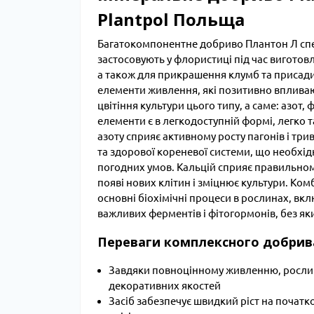
Plantpol Польща
Багатокомпонентне добриво Плантон Л спе
застосовують у флористиці під час виготов
а також для прикрашення клумб та присади
елементи живлення, які позитивно впливають
цвітіння культури цього типу, а саме: азот, 
елементи є в легкодоступній формі, легко
азоту сприяє активному росту пагонів і три
та здорової кореневої системи, що необхід
погодних умов. Кальцій сприяє правильному
появі нових клітин і зміцнює культури. Ком
основні біохімічні процеси в рослинах, вк
важливих ферментів і фітогормонів, без 
Переваги комплексного добрив
Завдяки повноцінному живленню, рослин
декоративних якостей
Засіб забезпечує швидкий ріст на початко