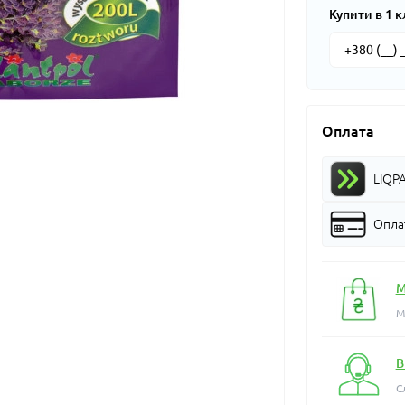
Купити в 1 к
Оплата
LIQP
Оплат
М
М
В
С