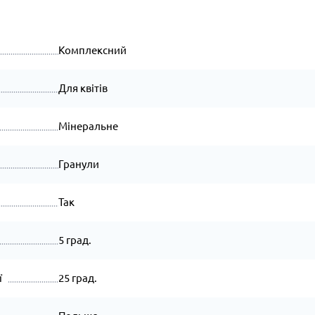
Комплексний
Для квітів
Мінеральне
Гранули
Так
5 град.
ї
25 град.