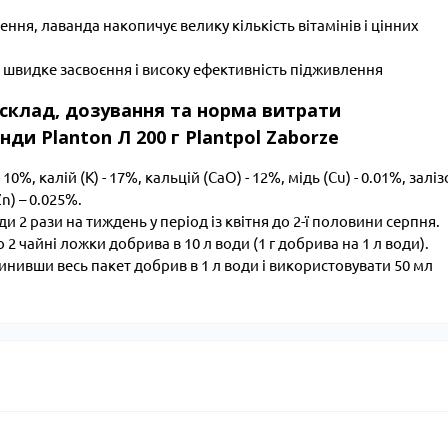
ня, лаванда накопичує велику кількість вітамінів і цінних
є швидке засвоєння і високу ефективність підживлення
, склад, дозування та норма витрати
ди Planton Л 200 г Plantpol Zaborze
0%, калій (К) - 17%, кальцій (СаО) - 12%, мідь (Cu) - 0.01%, залізо
Zn) – 0.025%.
2 рази на тиждень у період із квітня до 2-ї половини серпня.
2 чайні ложки добрива в 10 л води (1 г добрива на 1 л води).
нивши весь пакет добрив в 1 л води і використовувати 50 мл