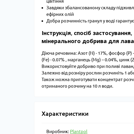
цвітіння
Завдяки збалансованому складу підживлен
ефірних олій
Добра розчинність гранул у воді гаранту
Інструкція, спосіб застосування
мінерального добрива для лаван
Діюча речовина: Азот (N) - 17%, фосфор (P) - 1
(Fe) - 0.07% , марганець (Mg) – 0.04%, цинк (
Використовуйте добриво при поливі лаванди 
Залежно від розміру рослин розчиніть 1 або 
Також можна приготувати концентрат розчи
отриманого розчину на 10 л води.
Характеристики
Виробник:
Plantpol