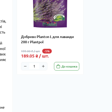
тів,
ні
сть
Добриво Planton L для лаванди
200 г Plantpol
 й
цної
199.00 ₴ / шт.
-5%
ивих
189.05 ₴ / шт.
рияє
До кошика
сне