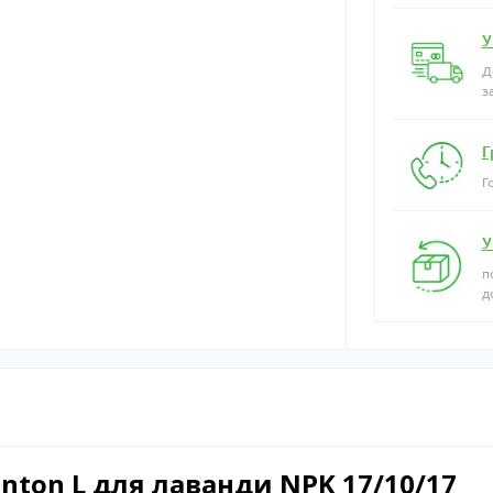
У
Д
з
Г
Г
У
п
д
nton L для лаванди NPK 17/10/17