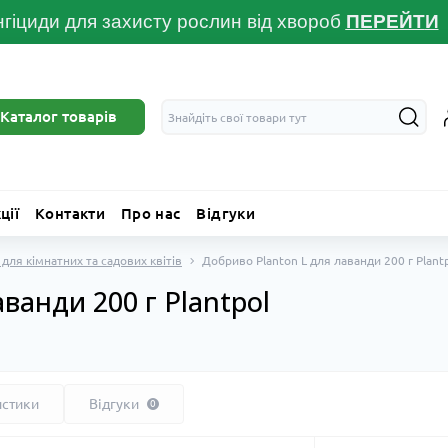
гіциди для захисту рослин від хвороб
ПЕРЕЙТ
И
Каталог товарів
ції
Контакти
Про нас
Відгуки
для кімнатних та садових квітів
Добриво Planton L для лаванди 200 г Plant
ванди 200 г Plantpol
истики
Відгуки
0