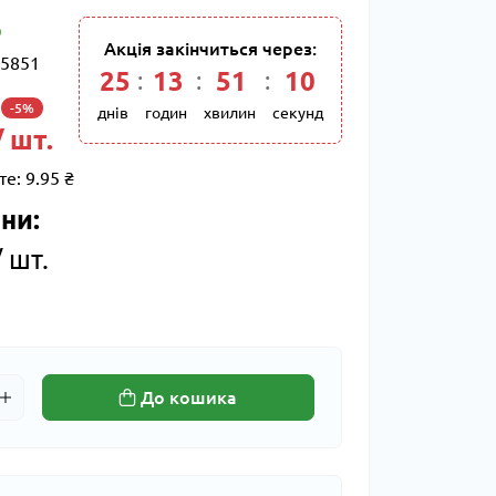
Акція закінчиться через:
5851
25
:
13
:
51
:
09
-5%
днів
годин
хвилин
секунд
/ шт.
те:
9.95 ₴
ни:
 шт.
До кошика