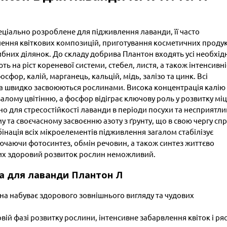
ціально розроблене для підживлення лаванди, її часто
лення квіткових композицій, приготування косметичних продук
бних ділянок. До складу добрива Плантон входять усі необхід
 на ріст кореневої системи, стебел, листя, а також інтенсивні
фосфор, калій, марганець, кальцій, мідь, залізо та цинк. Всі
 та швидко засвоюються рослинами. Висока концентрація калію
валому цвітінню, а фосфор відіграє ключову роль у розвитку мі
но для стресостійкості лаванди в періоди посухи та несприятл
 та своєчасному засвоєнню азоту з ґрунту, що в свою чергу сп
бінація всіх мікроелементів підживлення загалом стабілізує
лючаючи фотосинтез, обмін речовин, а також синтез життєво
яких здоровий розвиток рослин неможливий.
а для лаванди Плантон Л
а набуває здорового зовнішнього вигляду та чудових
вій фазі розвитку рослини, інтенсивне забарвлення квіток і ря