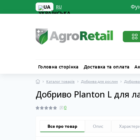
Фун
UA
RU
Головна сторінка
Доставка та оплата
Ак
Каталог товарів
Добрива для рослин
Добрива 
Добриво Planton L для ла
0
Все про товар
Опис
Характер