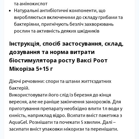
та амінокислот
Натуральні антибіотичні компоненти, що
виробляються включеними до складу грибами та
бактеріями, пригнічують безліч захворювань
рослин та активність деяких шкідників
Інструкція, спосіб застосування, склад,
дозування та норма витрати
біостимулятора росту Ваксі Роот
Мікоріза 5+15 г
Діючі речовини: спори та штами життєздатних 
бактерій.
Використовувати його слід із березня до кінця
вересня, але не раніше закінчення заморозків. Для
приготування препарату необхідно влити 1л води у
ємність, наприклад відро. Всипати вміст пакетика з
AquaGel. Розмішати та почекати 5 хвилин. Далі –
засипати вміст упаковки мікоризи та перемішати.