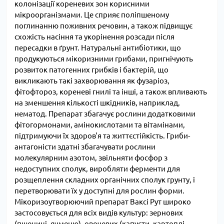
колонізації кореневих зон корисними
мікроорганізмами. Це сприяє поліпшеному
поглинанню поживних речовин, а також підвищує
схожість насіння та укорінення розсади після
пересадки в ґрунт. Натуральні антибіотики, що
продукуються мікоризними грибами, пригнічують
розвиток патогенних грибків і бактерій, що
викликають такі захворювання як фузаріоз,
фітофтороз, кореневі гнилі та інші, а також впливають
на зменшення кількості шкідників, наприклад,
нематод. Препарат збагачує рослини додатковими
фітогормонами, амінокислотами та вітамінами,
підтримуючи їх здоров'я та життєстійкість. Гриби-
антагоністи здатні збагачувати рослини
молекулярним азотом, звільняти фосфор з
недоступних сполук, виробляти ферменти для
розщеплення складних органічних сполук грунту, і
перетворювати їх у доступні для рослин форми.
Мікоризоутворюючий препарат Ваксі Рут широко
застосовується для всіх видів культур: зернових
(пшениці, ячменю), овочевих (капусти, картоплі,