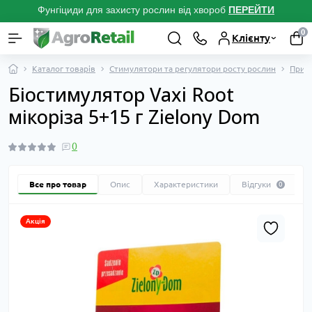
Фунгіциди для захисту рослин від хвороб
ПЕРЕЙТ
И
0
Клієнту
Каталог товарів
Стимулятори та регулятори росту рослин
Приро
Біостимулятор Vaxi Root
мікоріза 5+15 г Zielony Dom
0
Все про товар
Опис
Характеристики
Відгуки
0
Акція