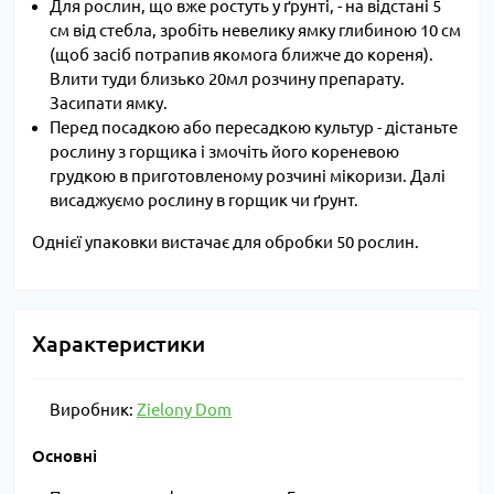
Для рослин, що вже ростуть у ґрунті, - на відстані 5
см від стебла, зробіть невелику ямку глибиною 10 см
(щоб засіб потрапив якомога ближче до кореня).
Влити туди близько 20мл розчину препарату.
Засипати ямку.
Перед посадкою або пересадкою культур - дістаньте
рослину з горщика і змочіть його кореневою
грудкою в приготовленому розчині мікоризи. Далі
висаджуємо рослину в горщик чи ґрунт.
Однієї упаковки вистачає для обробки 50 рослин.
Характеристики
Виробник:
Zielony Dom
Основні