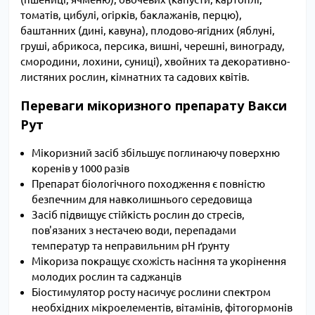
томатів, цибулі, огірків, баклажанів, перцю),
баштанних (дині, кавуна), плодово-ягідних (яблуні,
груші, абрикоса, персика, вишні, черешні, винограду,
смородини, лохини, суниці), хвойних та декоративно-
листяних рослин, кімнатних та садових квітів.
Переваги мікоризного препарату Вакси
Рут
Мікоризний засіб збільшує поглинаючу поверхню
коренів у 1000 разів
Препарат біологічного походження є повністю
безпечним для навколишнього середовища
Засіб підвищує стійкість рослин до стресів,
пов'язаних з нестачею води, перепадами
температур та неправильним pH ґрунту
Мікориза покращує схожість насіння та укорінення
молодих рослин та саджанців
Біостимулятор росту насичує рослини спектром
необхідних мікроелементів, вітамінів, фітогормонів