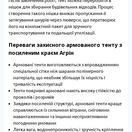
Після закінчення робіт, тент можна переробити в
мішок для збирання будівельних відходів. Процес
створення такого мішка вмикає пропускання й
затягування шнурів через люверси, що перетворює
його на компактний пакет для зручного
транспортування та подальшої утилізації.
Переваги захисного армованого тенту з
посиленим краєм Агрін
Армовані тенти виготовляються з впровадженням
спеціальної сітки між шарами полімерного
матеріалу, що неабияк збільшує їх міцність і
тривалість експлуатації
Тенти покривні армовані мають високу стійкістю до
проколів і розривів
Завдяки посиленій структурі, армовані тенти краще
справляються із сильними вітрами, сніговими
навантаженнями та іншими несприятливими
погодними умовами
Легка вага, водонепроникність і зручність кріплення