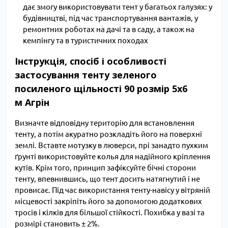
дає змогу використовувати тент у багатьох галузях: у
будівництві, під час транспортування вантажів, у
ремонтних роботах на дачі та в саду, а також на
кемпінгу та в туристичних походах
Інструкція, спосіб і особливості
застосування тенту зеленого
посиленого щільності 90 розмір 5х6
м Агрін
Визначте відповідну територію для встановлення
тенту, а потім акуратно розкладіть його на поверхні
землі. Вставте мотузку в люверси, прі занадто пухким
ґрунті використовуйте колья для надійного кріплення
кутів. Крім того, принцип зафіксуйте бічні сторони
тенту, впевнившись, що тент досить натягнутий і не
провисає. Під час використання тенту-навісу у вітряній
місцевості закріпіть його за допомогою додаткових
тросів і кілків для більшої стійкості. Похибка у вазі та
розмірі становить ± 2%.