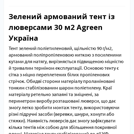
Зелений армований тент із
люверсами 30 м2 Agreen
Україна
Тент зелений поліетиленовий, щільністю 90 г/м2,
армований поліпропіленовою ниткою з посиленими
кутами для натягу, вирізняється підвищеною міцністю
й тривалим терміном експлуатації. Основою тенту є
сітка з міцно переплетених білих пропіленових
стрічок. Обидві сторони матеріалу проламіновані
тонким стабілізованим шаром поліетилену. Краї
матеріалу ретельно запаяні та зміцнені, за
периметром виробу розташовані люверси, що дає
змогу легко зробити монтаж тенту, використовуючи
різні підручні засоби (веревки, шнури, хомути або
стяжки). Наявність люверсів дає змогу зафіксувати
кілька тентів між собою для збільшення покривної
площі. Матеріал тенту стабілізований до дії УФ-