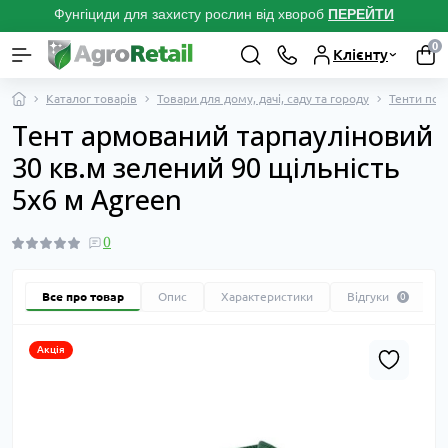
Фунгіциди для захисту рослин від хвороб
ПЕРЕЙТ
И
0
Клієнту
Каталог товарів
Товари для дому, дачі, саду та городу
Тенти пок
Тент армований тарпауліновий
30 кв.м зелений 90 щільність
5х6 м Agreen
0
Все про товар
Опис
Характеристики
Відгуки
0
Акція