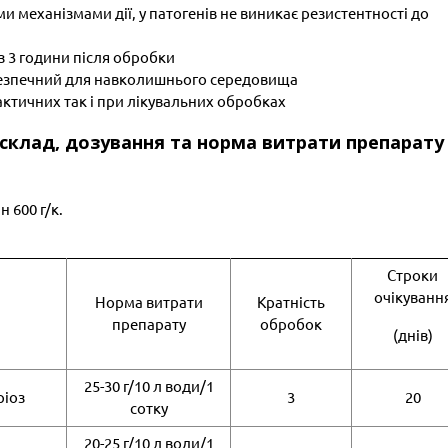
 механізмами дії, у патогенів не виникає резистентності до
з 3 години після обробки
безпечний для навколишнього середовища
актичних так і при лікувальних обробках
, склад, дозування та норма витрати препарату
 600 г/к.
Строки
очікуванн
Норма витрати
Кратність
препарату
обробок
(днів)
25-30 г/10 л води/1
ріоз
3
20
сотку
20-25 г/10 л води/1