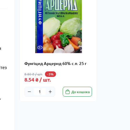
я
Фунгіцид Арцерид 60% с.п. 25 г
нтез
8.80 ₴ / шт.
-3%
8.54 ₴ / шт.
До кошика
,