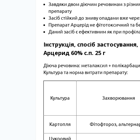
Завдяки двом діючим речовинам з різними
препарату
Засіб стійкий до змиву опадами вже чере
Препарат Арцерід не фітотоксичний та 
Даний засіб є ефективним як при профіл
Інструкція, спосіб застосування
Арцерид 60% с.п. 25 г
Діюча речовина: металаксил + полікарбацин
Культура та норма витрати препарату:
Культура
Захворювання
Картопля
Фітофтороз, альтерна
Цукровий