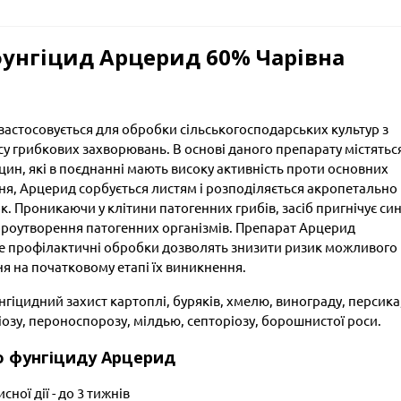
унгіцид Арцерид 60% Чарівна
застосовується для обробки сільськогосподарських культур з
у грибкових захворювань. В основі даного препарату містятьс
цин, які в поєднанні мають високу активність проти основних
ня, Арцерид сорбується листям і розподіляється акропетально
ок. Проникаючи у клітини патогенних грибів, засіб пригнічує си
пороутворення патогенних організмів. Препарат Арцерид
те профілактичні обробки дозволять знизити ризик можливого
я на початковому етапі їх виникнення.
іцидний захист картоплі, буряків, хмелю, винограду, персика
ріозу, пероноспорозу, мілдью, септоріозу, борошнистої роси.
о фунгіциду Арцерид
ної дії - до 3 тижнів