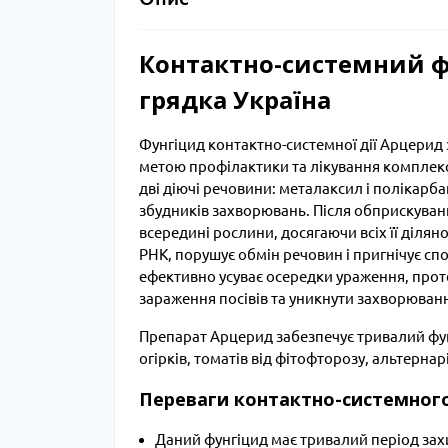
Контактно-системний ф
грядка Україна
Фунгіцид контактно-системної дії Арцерид 
метою профілактики та лікування комплекс
дві діючі речовини: металаксил і полікарба
збудників захворювань. Після обприскуван
всередині рослини, досягаючи всіх її ділян
РНК, порушує обмін речовин і пригнічує с
ефективно усуває осередки ураження, про
зараження посівів та уникнути захворюванн
Препарат Арцерид забезпечує тривалий фунг
огірків, томатів від фітофторозу, альтерна
Переваги контактно-системног
Даний фунгіцид має тривалий період захис