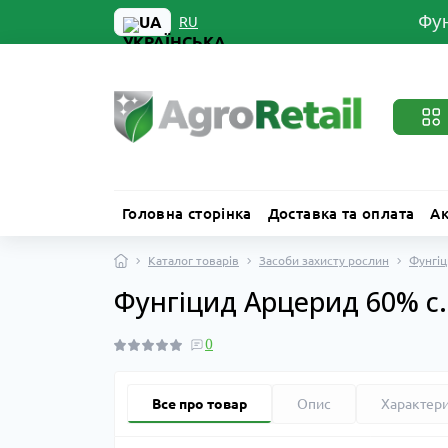
Фун
UA
RU
Головна сторінка
Доставка та оплата
Ак
Каталог товарів
Засоби захисту рослин
Фунгіц
Фунгіцид Арцерид 60% с.п
0
Все про товар
Опис
Характер