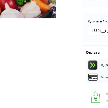
Купити в 1 к
Оплата
LIQP
Оплат
М
М