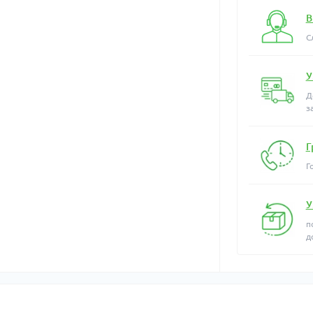
В
С
У
Д
з
Г
Г
У
п
д