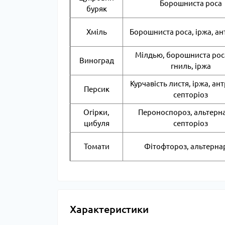
Борошниста роса
буряк
Хміль
Борошниста роса, іржа, а
Мілдью, борошниста роса
Виноград
гниль, іржа
Курчавість листя, іржа, ан
Персик
септоріоз
Огірки,
Пероноспороз, альтерна
цибуля
септоріоз
Томати
Фітофтороз, альтерна
Характеристики