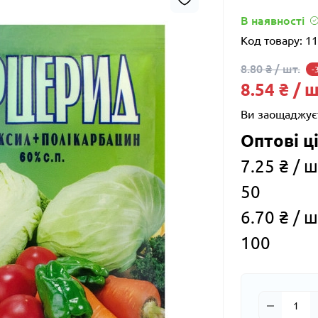
В наявності
Код товару:
11
8.80 ₴ / шт.
-
8.54 ₴ / ш
Ви заощаджує
Оптові ці
7.25 ₴ / ш
50
6.70 ₴ / ш
100