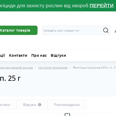
гіциди для захисту рослин від хвороб
ПЕРЕЙТ
И
Каталог товарів
ції
Контакти
Про нас
Відгуки
иди від хвороб рослин
Системні фунгіциди
Фунгіцид Арцерид 60% с.п. 2
. 25 г
истики
Відгуки
Рекомендуємо
0