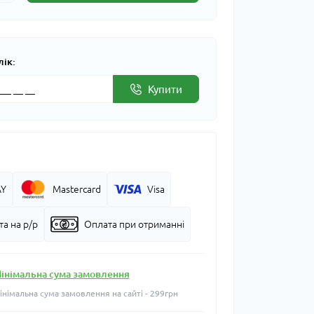
лік:
Купити
AY
Mastercard
Visa
а на р/р
Оплата при отриманні
інімальна сума замовлення
інімальна сума замовлення на сайті - 299грн