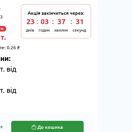
Акція закінчиться через:
3
23
:
03
:
37
:
30
3%
днів
годин
хвилин
секунд
т.
те:
0.26 ₴
ни:
т. від
т. від
До кошика