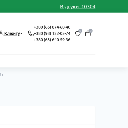
Відгуки: 10304
+380 (66) 874-68-40
0
0
Клієнту
+380 (98) 132-05-74
+380 (63) 640-59-36
5 г