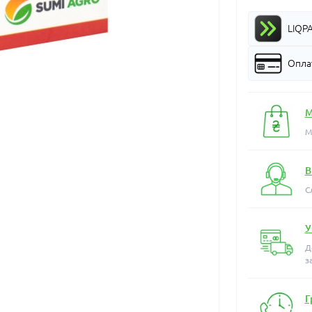
LIQP
Оплат
М
М
В
С
У
Д
з
Г