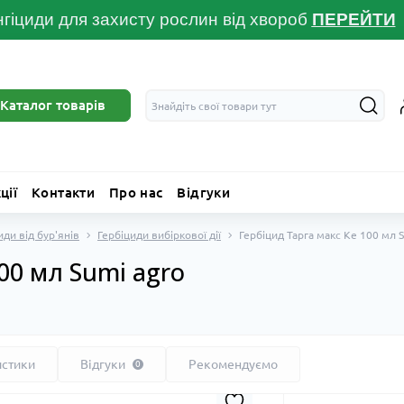
гіциди для захисту рослин від хвороб
ПЕРЕЙТ
И
Каталог товарів
ції
Контакти
Про нас
Відгуки
иди від бур'янів
Гербіциди вибіркової дії
Гербіцид Тарга макс Ке 100 мл 
00 мл Sumi agro
истики
Відгуки
Рекомендуємо
0