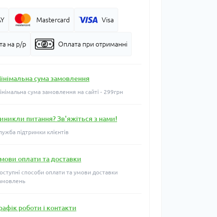
AY
Mastercard
Visa
а на р/р
Оплата при отриманні
інімальна сума замовлення
інімальна сума замовлення на сайті - 299грн
иникли питання? Зв'яжіться з нами!
лужба підтримки клієнтів
мови оплати та доставки
оступні способи оплати та умови доставки
амовлень
рафік роботи і контакти