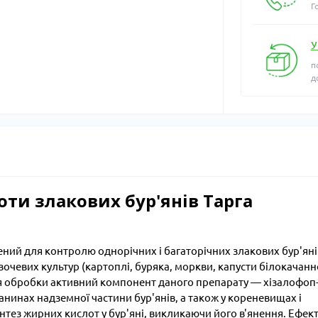
Г
У
п
д
ти злакових бур'янів Тарга
чений для контролю однорічних і багаторічних злакових бур'яні
чевих культур (картоплі, буряка, моркви, капусти білокачанн
ісля обробки активний компонент даного препарату — хізалофоп
тканинах надземної частини бур'янів, а також у кореневищах і
интез жирних кислот у бур'яні, викликаючи його в'янення. Ефек