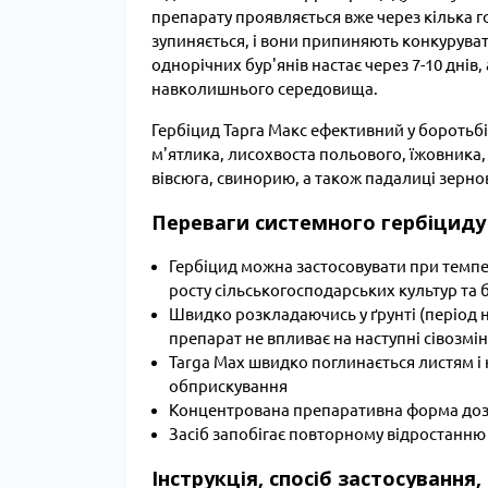
препарату проявляється вже через кілька г
зупиняється, і вони припиняють конкурува
однорічних бур'янів настає через 7-10 днів,
навколишнього середовища.
Гербіцид Тарга Макс ефективний у боротьбі
м'ятлика, лисохвоста польового, їжовника,
вівсюга, свинорию, а також падалиці зерно
Переваги системного гербіциду 
Гербіцид можна застосовувати при темпе
росту сільськогосподарських культур та б
Швидко розкладаючись у ґрунті (період 
препарат не впливає на наступні сівозмі
Targa Max швидко поглинається листям і н
обприскування
Концентрована препаративна форма дозв
Засіб запобігає повторному відростанню 
Інструкція, спосіб застосування