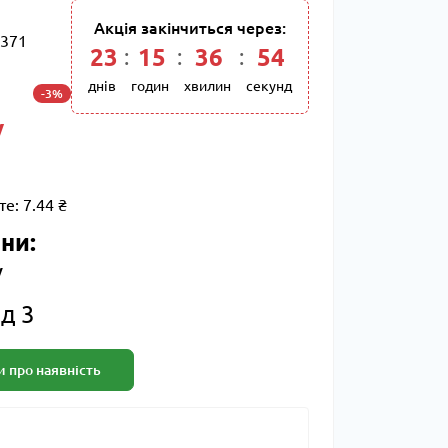
Акція закінчиться через:
371
23
:
15
:
36
:
53
днів
годин
хвилин
секунд
-3%
/
те:
7.44 ₴
ни:
/
д 3
 про наявність