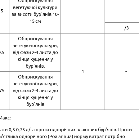
Обприскування
вегетуючої культури
.5
за висоти бур'янів 10-
15 см
-/3
Обприскування
вегетуючої культури,
0.5
від фази 2-4 листа до
кінця кущення у
бур'янів.
1
-
Обприскування
вегетуючої культури,
.75
від фази 2-4 листа до
кінця кущення у
бур'янів
Макс:
ати 0,5-0,75 л/га проти однорічних злакових бур'янів. Проти
 м'ятлика однорічного (Poa annua) норму витрат потрібно