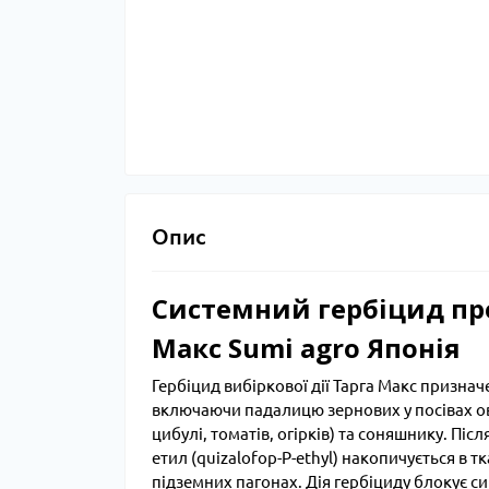
Опис
Системний гербіцид про
Макс Sumi agro Японія
Гербіцид вибіркової дії Тарга Макс призна
включаючи падалицю зернових у посівах ово
цибулі, томатів, огірків) та соняшнику. П
етил (quizalofop-P-ethyl) накопичується в 
підземних пагонах. Дія гербіциду блокує с