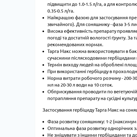
підвищити до 1.0-1.5 л/га, а для контро
0.35-0.5 л/га.
Найкращою фазою для застосування препар
звичайного). Для соняшнику - фаза 3-5 лис
Висока ефективність препарату проявляєт
погоді та достатній вологості ґрунту. За
рекомендованих нормах.
Тарга Макс можна використовувати в бак
сучасними післясходовими гербіцидами 
Термін виходу людей на оброблені площі дл
При використанні гербіциду в прохолодну
Норма витрати робочого розчину - 200-30
мл на 20-30 л води на 10 соток.
Обприскування проводити по вегетуючій к
потрапляння препарату на сусідні культу
Застосування гербіциду Тарга Макс на соня
Фаза розвитку соняшнику: 1-2 (максимум 
Оптимальна фаза розвитку однорічних зла
Не змішувати з іншими гербіцидами та д