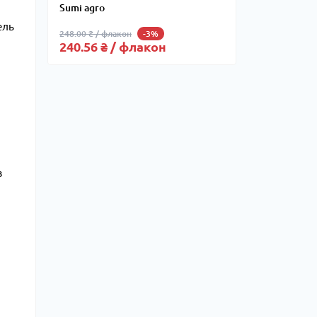
Sumi agro
ель
248.00 ₴ / флакон
-3%
240.56 ₴ / флакон
з