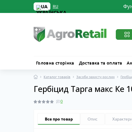
Фун
UA
RU
Головна сторінка
Доставка та оплата
Ак
Каталог товарів
Засоби захисту рослин
Гербіц
Гербіцид Тарга макс Ке 1
0
Все про товар
Опис
Характер