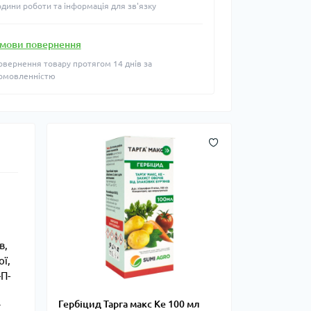
одини роботи та інформація для зв'язку
мови повернення
овернення товару протягом 14 днів за
омовленністю
в,
ої,
-П-
Гербіцид Тарга макс Ке 100 мл
т