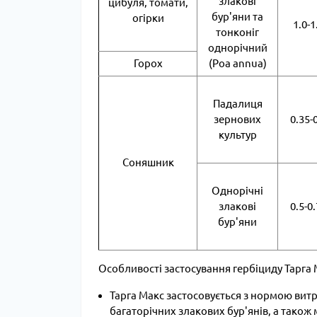
злакові
цибуля, томати,
бур'яни та
огірки
1.0-1
тонконіг
однорічний
Горох
(Poa annua)
Падалиця
зернових
0.35-
культур
Соняшник
Однорічні
злакові
0.5-0
бур'яни
Особливості застосування гербіциду Тарга 
Тарга Макс застосовується з нормою витр
багаторічних злакових бур'янів, а також