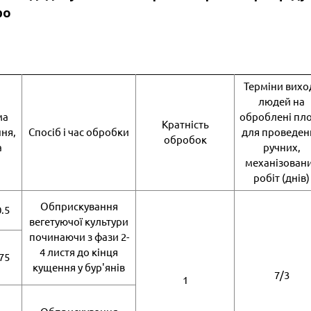
ро
Терміни вихо
людей на
ма
оброблені пл
Кратність
ня,
Спосіб і час обробки
для проведен
обробок
а
ручних,
механізован
робіт (днів)
Обприскування
0.5
вегетуючої культури
починаючи з фази 2-
4 листя до кінця
.75
кущення у бур'янів
7/3
1