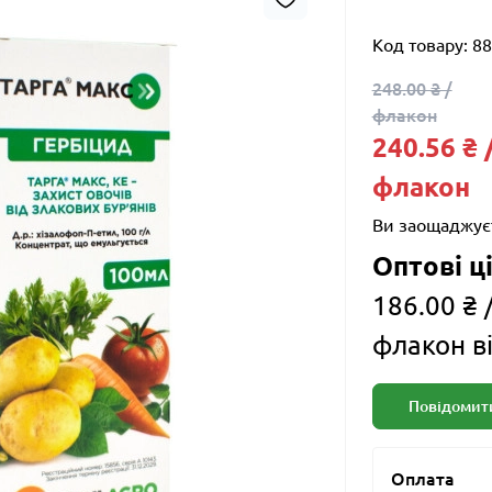
Код товару:
88
248.00 ₴ /
флакон
240.56 ₴ 
флакон
Ви заощаджує
Оптові ці
186.00 ₴ 
флакон ві
Повідомити
Оплата