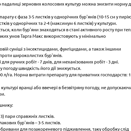
лю падалиці зернових колосових культур можна знизити норму 
ату є фаза 3-5 листків у однорічних бур'янів (10-15 см у пирі
тків у однорічних та 2-4 (максимум 6 листків) у культури.
ься, коли бур'яни знаходяться в стані активного росту при теп
 таких умов Тарга Макс використовують у мінімально
овій суміші з інсектицидами, фунгіцидами, а також іншими
проти широколистих бур'янів.
я ручних робіт - 7 днів, для механізованих робіт - 3 дні.
 погоду швидкість його дії знижується.
0 л/га. Норма витрати препарату для приватних господарств: 
ультурі вранці або ввечері в безвітряну погоду, не допускаюч
ри.
шнику:
3) пари справжніх листків.
кових бур'янів – 3-5 листків.
обривами для позакореневого підживлення, таку обробку слід