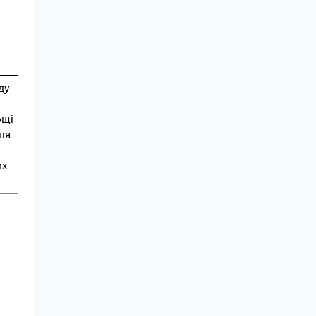
ду
ощі
ня
их