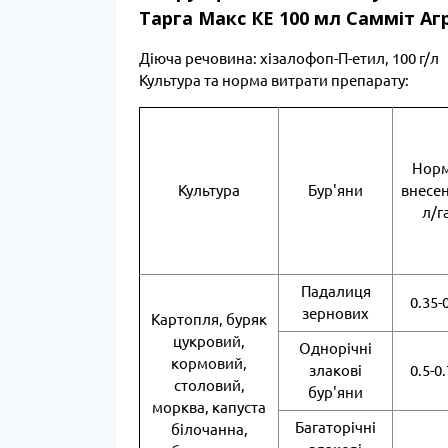
Тарга Макс КЕ 100 мл Самміт Аг
Діюча речовина: хізалофоп-П-етил, 100 г/л
Культура та норма витрати препарату:
Нор
Культура
Бур'яни
внесен
л/г
Падалиця
0.35-
зернових
Картопля, буряк
цукровий,
Однорічні
кормовий,
злакові
0.5-0
столовий,
бур'яни
морква, капуста
Багаторічні
білочанна,