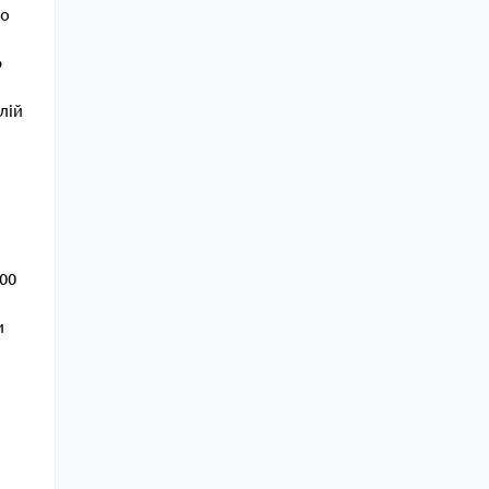
до
ю
лій
100
и