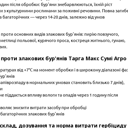
один після обробки: бур'яни знебарвлюються, їхній ріст
ти з культурними рослинами за поживні речовини. Повна загиб
 а багаторічних — через 14-20 днів, залежно від умов
 проти основних видів злакових бур'янів: пирію повзучого,
 метлиці польової, курячого проса, костреця житнього, гумаю,
вих.
проти злакових бур'янів Тарга Макс Сумі Агро
ратурах від +7°С на момент обробки і в широкому діапазоні фа
ур'янів
напіврозпаду в нормальних умовах становить близько 7 днів),
ни
е піддається впливу вологи та опадів через 1 годину після
оляє знизити витрати засобу при обробці
багаторічних злакових бур'янів
, склад, дозування та норма витрати гербіциду