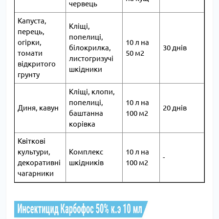
червець
Капуста,
Кліщі,
перець,
попелиці,
огірки,
10 л на
білокрилка,
30 днів
томати
50 м2
листогризучі
відкритого
шкідники
грунту
Кліщі, клопи,
попелиці,
10 л на
Диня, кавун
20 днів
баштанна
100 м2
корівка
Квіткові
культури,
Комплекс
10 л на
-
декоративні
шкідників
100 м2
чагарники