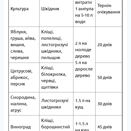
витрати
Термін
Культура
Шкідник
1 ампула
очікування
на 5-10 л
води
Яблуня,
Кліщі,
груша, айва,
попелиці,
2 л на
вишня,
листогризучі
20 днів
молоде
слива,
шкідники,
дерево
черешня
пильщик
5 л на
Кліщі,
доросле
Цитрусові,
білокрилка,
дерево
абрикос,
50 днів
червці,
персик
щитівки
Смородина,
Листогризучі
1.5 л на
малина,
30 днів
шкідники
кущ
агрус
Кліщі,
1-1.5 л
Виноград
борошнистий
45 днів
на кущ