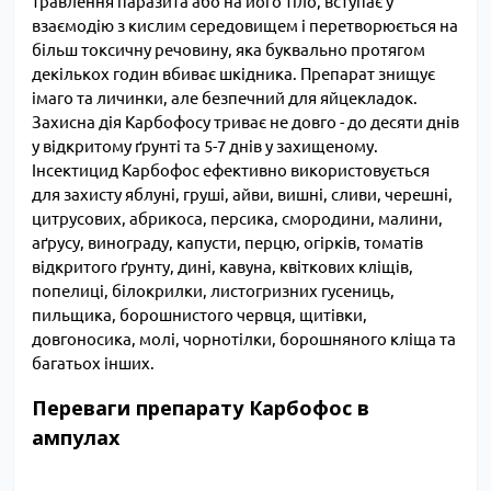
травлення паразита або на його тіло, вступає у
взаємодію з кислим середовищем і перетворюється на
більш токсичну речовину, яка буквально протягом
декількох годин вбиває шкідника. Препарат знищує
імаго та личинки, але безпечний для яйцекладок.
Захисна дія Карбофосу триває не довго - до десяти днів
у відкритому ґрунті та 5-7 днів у захищеному.
Інсектицид Карбофос ефективно використовується
для захисту яблуні, груші, айви, вишні, сливи, черешні,
цитрусових, абрикоса, персика, смородини, малини,
аґрусу, винограду, капусти, перцю, огірків, томатів
відкритого ґрунту, дині, кавуна, квіткових кліщів,
попелиці, білокрилки, листогризних гусениць,
пильщика, борошнистого червця, щитівки,
довгоносика, молі, чорнотілки, борошняного кліща та
багатьох інших.
Переваги препарату Карбофос в
ампулах