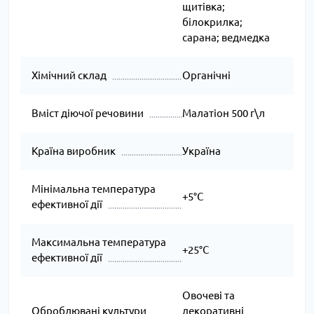
щитівка;
білокрилка;
сарана; ведмедка
Хімічний склад
Органічні
Вміст діючої речовини
Малатіон 500 г\л
Країна виробник
Україна
Мінімальна температура
+5°C
ефективної дії
Максимальна температура
+25°C
ефективної дії
Овочеві та
Оброблювані культури
декоративні