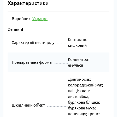
Характеристики
Виробник:
Украгро
Основні
Контактно-
Характер дії пестициду
кишковий
Концентрат
Препаративна форма
емульсії
Довгоносик;
колорадський жук;
кліщі; клоп;
листовійка;
бурякова блішка;
Шкідливий об'єкт
бурякова муха;
попелиця; трипс;