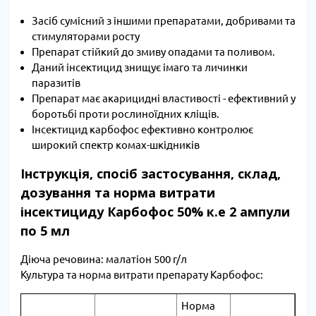
Засіб сумісний з іншими препаратами, добривами та
стимуляторами росту
Препарат стійкий до змиву опадами та поливом.
Даний інсектицид знищує імаго та личинки
паразитів
Препарат має акарицидні властивості - ефективний у
боротьбі проти рослиноїдних кліщів.
Інсектицид карбофос ефективно контролює
широкий спектр комах-шкідників
Інструкція, спосіб застосування, склад,
дозування та норма витрати
інсектициду Карбофос 50% к.е 2 ампули
по 5 мл
Діюча речовина: малатіон 500 г/л
Культура та норма витрати препарату Карбофос:
Норма