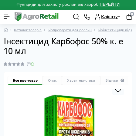
Фунгіциди для захисту рослин від хвороб
ПЕРЕЙТ
И
0
Клієнту
Каталог товарів
Біопрепарати для рослин
Біоінсектициди від шк
Інсектицид Карбофос 50% к. е
10 мл
0
Все про товар
Опис
Характеристики
Відгуки
0