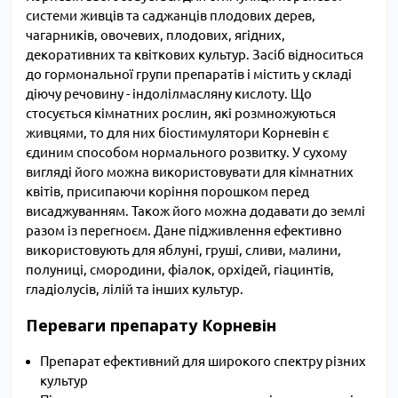
системи живців та саджанців плодових дерев,
чагарників, овочевих, плодових, ягідних,
декоративних та квіткових культур. Засіб відноситься
до гормональної групи препаратів і містить у складі
діючу речовину - індолілмасляну кислоту. Що
стосується кімнатних рослин, які розмножуються
живцями, то для них біостимулятори Корневін є
єдиним способом нормального розвитку. У сухому
вигляді його можна використовувати для кімнатних
квітів, присипаючи коріння порошком перед
висаджуванням. Також його можна додавати до землі
разом із перегноєм. Дане підживлення ефективно
використовують для яблуні, груші, сливи, малини,
полуниці, смородини, фіалок, орхідей, гіацинтів,
гладіолусів, лілій та інших культур.
Переваги препарату Корневін
Препарат ефективний для широкого спектру різних
культур