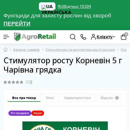
UA
Відгуки: 10304
RU
Фунгіциди для захисту рослин від хвороб
ПЕРЕЙТ
И
0
Клієнту
Каталог товарів
Стимулятори та регулятори росту рослин
Стиму
Стимулятор росту Корневін 5 г
Чарівна грядка
0
Все про товар
Опис
Характеристики
Відгуки
0
Хіт продажів
Акція