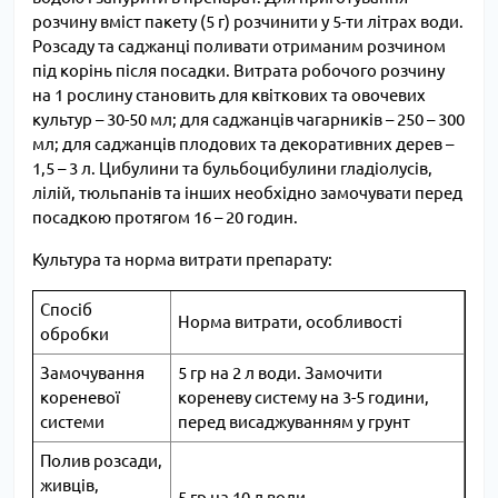
розчину вміст пакету (5 г) розчинити у 5-ти літрах води.
Розсаду та саджанці поливати отриманим розчином
під корінь після посадки. Витрата робочого розчину
на 1 рослину становить для квіткових та овочевих
культур – 30-50 мл; для саджанців чагарників – 250 – 300
мл; для саджанців плодових та декоративних дерев –
1,5 – 3 л. Цибулини та бульбоцибулини гладіолусів,
лілій, тюльпанів та інших необхідно замочувати перед
посадкою протягом 16 – 20 годин.
Культура та норма витрати препарату:
Спосіб
Норма витрати, особливості
обробки
Замочування
5 гр на 2 л води. Замочити
кореневої
кореневу систему на 3-5 години,
системи
перед висаджуванням у грунт
Полив розсади,
живців,
5 гр на 10 л води