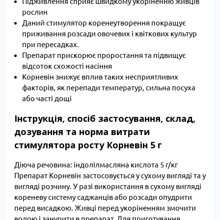
Підживлення сприяє швидкому укоріненню живців
рослин
Даний стимулятор коренеутворення покращує
приживання розсади овочевих і квіткових культур
при пересадках.
Препарат прискорює проростання та підвищує
відсоток схожості насіння
Корневін знижує вплив таких несприятливих
факторів, як перепади температур, сильна посуха
або часті дощі
Інструкція, спосіб застосування, склад,
дозування та норма витрати
стимулятора росту Корневін 5 г
Діюча речовина: індолілмасляна кислота 5 г/кг
Препарат Корневін застосовується у сухому вигляді та у
вигляді розчину. У разі використання в сухому вигляді
кореневу систему саджанців або розсади опудрити
перед висадкою. Живці перед укоріненням змочити
водою і занурити в препарат. Для приготування