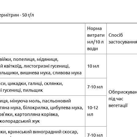
рмітрин - 50 г/л
Норма
витрати
Спосіб
мл/10 л
застосуванн
води
війки, попелиця, мідяниця,
 квіткоїд, листогризні гусениці,
10 мл
ильщики, вишнева муха, сливова муха
си, цикадки, галиці, склянки,
7-10 мл
і гусениці, пильщик
Обприскува
під час
иця, мінуюча моль, пасльоновий
вегетації
тяна муха, білокрилка, цибулева муха,
10-12
рв'яки, картопляна корівка,
мл
, колорадський жук
ійки, кримський виноградний скосар,
7-10 мл