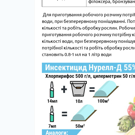
філоксера, бронзуван
Для приготування робочого розчину потрібн
води, при безперервному помішуванні. Пот
кількості та робіть обробку рослин. Робо
приготування робочого розчину потрібну кі
кількості води, при безперервному помішу
потрібної кількості та робіть обробку рос
становить 0.8-1 мл на 1 літр води