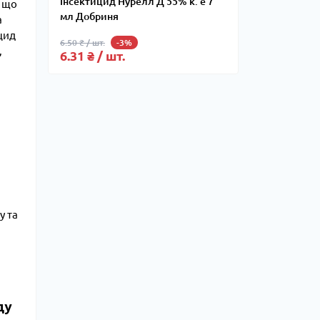
Інсектицид Нурелл Д 55% к. е 7
, що
мл Добриня
а
цид
6.50 ₴ / шт.
-3%
,
6.31 ₴ / шт.
у та
ду