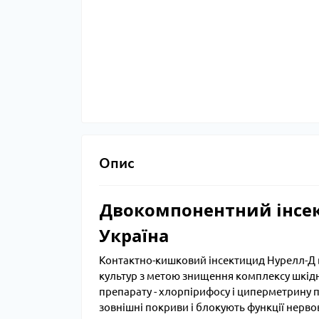
Опис
Двокомпонентний інсе
Україна
Контактно-кишковий інсектицид Нурелл-Д 
культур з метою знищення комплексу шкідни
препарату - хлорпірифосу і циперметрину 
зовнішні покриви і блокують функції нервов