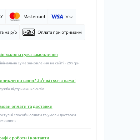
AY
Mastercard
Visa
а на р/р
Оплата при отриманні
інімальна сума замовлення
інімальна сума замовлення на сайті - 299грн
иникли питання? Зв'яжіться з нами!
лужба підтримки клієнтів
мови оплати та доставки
оступні способи оплати та умови доставки
амовлень
рафік роботи і контакти