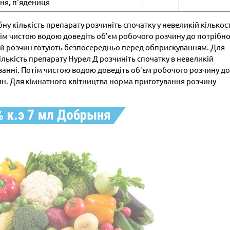
ня, п'ядениця
у кількість препарату розчиніть спочатку у невеликій кількост
ім чистою водою доведіть об'єм робочого розчину до потрібно
чий розчин готують безпосередньо перед обприскуванням. Для
лькість препарату Нурел Д розчиніть спочатку в невеликій
ванні. Потім чистою водою доведіть об'єм робочого розчину до
лин. Для кімнатного квітництва норма приготування розчину