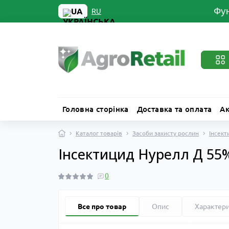
Фун
UA
RU
Головна сторінка
Доставка та оплата
Ак
Каталог товарів
Засоби захисту рослин
Інсект
Інсектицид Нурелл Д 55%
0
Все про товар
Опис
Характер