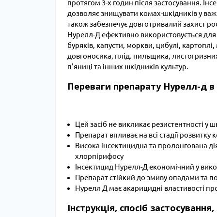
протягом 3-х годин після застосування. Інс
дозволяє знищувати комах-шкідників у важк
також забезпечує довготривалий захист рос
Нурелл-Д ефективно використовується для з
буряків, капусти, моркви, цибулі, картоплі, 
довгоносика, плід. пильщика, листогризних
п'яниці та інших шкідників культур.
Переваги препарату Нурелл-д в
Цей засіб не викликає резистентності у ш
Препарат впливає на всі стадії розвитку 
Висока інсектицидна та пролонгована ді
хлорпірифосу
Інсектицид Нурелл-Д економічний у вико
Препарат стійкий до змиву опадами та 
Нурелл Д має акарицидні властивості пр
Інструкція, спосіб застосування