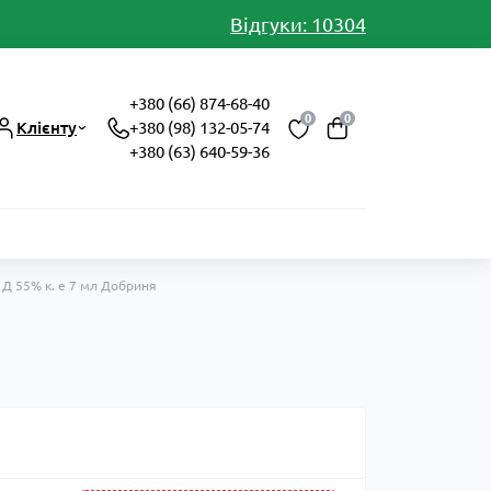
Відгуки: 10304
+380 (66) 874-68-40
0
0
Клієнту
+380 (98) 132-05-74
+380 (63) 640-59-36
 Д 55% к. е 7 мл Добриня