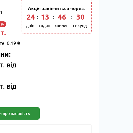
Акція закінчиться через:
1
24
:
13
:
46
:
29
3%
днів
годин
хвилин
секунд
т.
те:
0.19 ₴
ни:
т. від
т. від
 про наявність