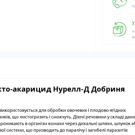
Г
У
п
д
кто-акарицид Нурелл-Д Добриня
використовується для обробки овочевих і плодово-ягідних
ків, що листогризять і смокчуть. Діючі речовини у складі дан
проникають в організм комахи через дихальні шляхи, шлунок а
ої системи, що призводить до паралічу і загибелі паразитів