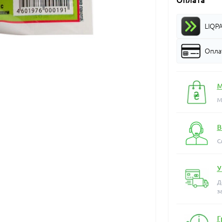
Оплата
LIQP
Оплат
М
М
В
С
У
Д
з
Г