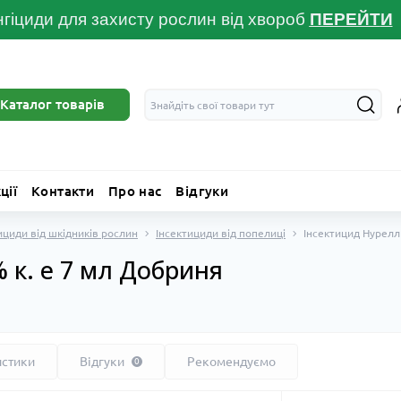
гіциди для захисту рослин від хвороб
ПЕРЕЙТ
И
Каталог товарів
ції
Контакти
Про нас
Відгуки
ициди від шкідників рослин
Інсектициди від попелиці
Інсектицид Нурелл
 к. е 7 мл Добриня
истики
Відгуки
Рекомендуємо
0