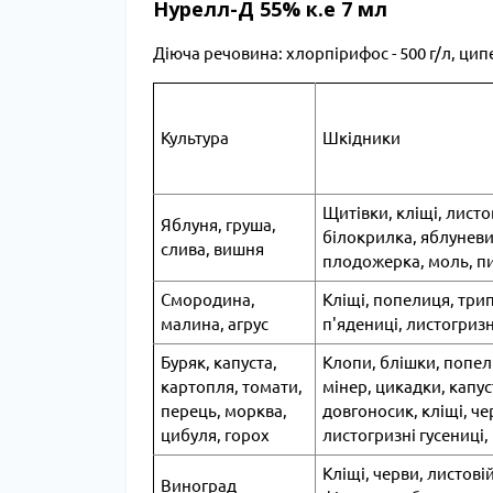
Нурелл-Д 55% к.е 7 мл
Діюча речовина: хлорпірифос - 500 г/л, ципе
Культура
Шкідники
Щитівки, кліщі, листо
Яблуня, груша,
білокрилка, яблуневий
слива, вишня
плодожерка, моль, п
Смородина,
Кліщі, попелиця, трип
малина, агрус
п'ядениці, листогризн
Буряк, капуста,
Клопи, блішки, попел
картопля, томати,
мінер, цикадки, капус
перець, морква,
довгоносик, кліщі, че
цибуля, горох
листогризні гусениці
Кліщі, черви, листов
Виноград