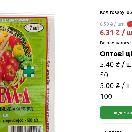
Код товару:
06
6.50 ₴ / шт.
-
6.31 ₴ / ш
Ви заощаджує
Оптові ці
5.40 ₴ / ш
50
5.00 ₴ / ш
100
Повідомити