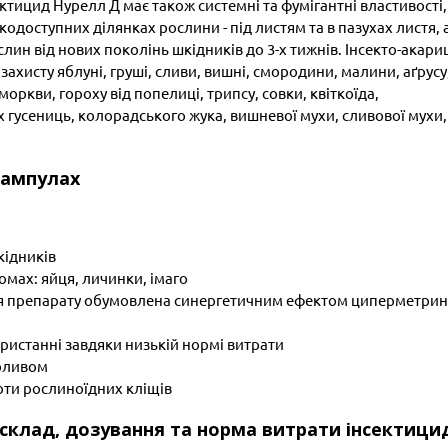
ектицид Нурелл Д має також системні та фумігантні властивості
одоступних ділянках рослини - під листям та в пазухах листя, 
лин від нових поколінь шкідників до 3-х тижнів. Інсекто-акари
ахисту яблуні, груші, сливи, вишні, смородини, малини, аґрусу
моркви, гороху від попелиці, трипсу, совки, квіткоїда,
 гусениць, колорадського жука, вишневої мухи, сливової мухи,
 ампулах
кідників
комах: яйця, личинки, імаго
я препарату обумовлена ​​синергетичним ефектом циперметрин
ристанні завдяки низькій нормі витрати
поливом
оти рослиноїдних кліщів
, склад, дозування та норма витрати інсектици