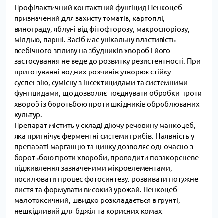
Профілактичний контактний фунгіцид Пенкоцеб
призначений для захисту томатів, картоплі,
винограду, яблуні від фітофторозу, макроспоріозу,
мілдью, парші. Засіб має унікальну властивість
всебічного впливу на збудників хвороб і його
застосування не веде до розвитку резистентності. При
приготуванні водних розчинів утворює стійку
суспензію, сумісну з інсектицидами та системними
фунгіцидами, що дозволяє поєднувати обробки проти
хвороб із боротьбою проти шкідників оброблюваних
культур.
Препарат містить у складі діючу речовину манкоцеб,
яка пригнічує ферментні системи грибів. Наявність у
препараті марганцю та цинку дозволяє одночасно з
боротьбою проти хвороби, проводити позакореневе
підживлення зазначеними мікроелементами,
посилювати процес фотосинтезу, розвивати потужне
листя та формувати високий урожай. Пенкоцеб
малотоксичний, швидко розкладається в грунті,
нешкідливий для бджіл та корисних комах.