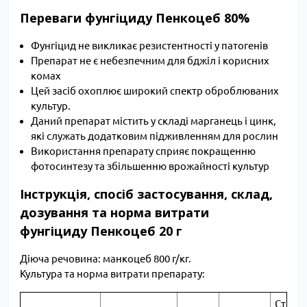
Переваги фунгіциду Пенкоцеб 80%
Фунгіцид не викликає резистентності у патогенів
Препарат не є небезпечним для бджіл і корисних
комах
Цей засіб охоплює широкий спектр оброблюваних
культур.
Даний препарат містить у складі марганець і цинк,
які служать додатковим підживленням для рослин
Використання препарату сприяє покращенню
фотосинтезу та збільшенню врожайності культур
Інструкція, спосіб застосування, склад,
дозування та норма витрати
фунгіциду Пенкоцеб 20 г
Діюча речовина: манкоцеб 800 г/кг.
Культура та норма витрати препарату:
Строк