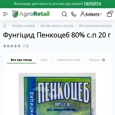
Фунгіциди для захисту рослин від хвороб
ПЕРЕЙТ
И
0
Клієнту
Каталог товарів
Засоби захисту рослин
Фунгіциди від хвороб р
Фунгіцид Пенкоцеб 80% с.п 20 г
0
Все про товар
Опис
Характеристики
Відгуки
0