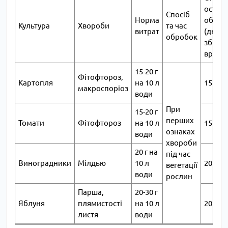
останн
Спосіб
Норма
оброб
Культура
Хвороби
та час
витрат
(днів 
обробок
збира
врожа
15-20 г
Фітофтороз,
Картопля
на 10 л
15
макроспоріоз
води
При
15-20 г
перших
Томати
Фітофтороз
на 10 л
15
ознаках
води
хвороби
20 г на
під час
Виноградники
Мілдью
10 л
20
вегетації
води
рослин
Парша,
20-30 г
Яблуня
плямистості
на 10 л
20
листя
води