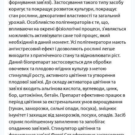
формування зав'язі). Застосування такого типу засобу
коригує та покращує розвиток культури, покращує
стан рослини, декоративні властивості та загальний
урожай. Особливістю полігенераторів є те, що,
впливаючи на окремі фізіологічні процеси, з'являється
можливість активізувати саме той процес, який
необхідний в даний момент. Усі полігенератори мають
антистресовий ефект і дозволяють рослині легше
виходити з пригніченого стану та відновлювати ріст.
Даний біопрепарат застосовується для обробки
овочевих та плодово-ягідних культур з метою
стимуляції росту, активного цвітіння та утворення
плодової зав'язі. До складу активатора цвітіння та
зав'язі входить альгінова кислота, вуглеводи, цинк,
бор, цитокініни, бетаїн. Препарат ефективно працює в
період цвітіння за екстремальних умов вирощування
(туман, заморозки, сильні опади, посуха), зміцнює
імунітет і захищає від заморозків, посухи, опадів. Засіб
сприяє поліпшеному запиленню та запобігає
опаданню зав'язей. Стимулятор цвітіння та
формування зав'язі Ферті Сет ефективно застосовують