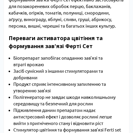
для позакореневих обробок перцю, баклажанів,
кабачків, огірків, томатів, полуниці, смородини,
аґрусу, винограду, яблуні, сливи, груші, абрикосу,
персика, вишні, черешні та багатьох інших культур.
Переваги активатора цвітіння та
формування зав'язі Ферті Сет
Біопрепарат запобігає опаданню зав'язі та
втраті врожаю
Засіб сумісний з іншими стимуляторами та
добривами
Продукт сприяє інтенсивному запиленню та
утворенню зав'язі
Полігенератор не завдає шкоди навколишньому
середовищу та безпечний для рослин
Підживлення даним препаратом надає
антистресовий ефект і дозволяє рослині легше
вийти з пригніченого стану і відновити ріст
Стимулятор цвітіння та формування зав'язі Ferti set