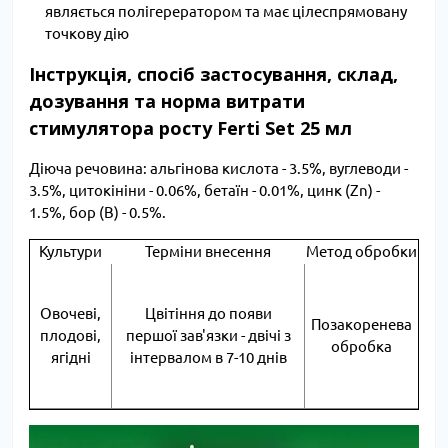
являється полігерератором та має цілеспрямовану
точкову дію
Інструкція, спосіб застосування, склад,
дозування та норма витрати
стимулятора росту Ferti Set 25 мл
Діюча речовина: альгінова кислота - 3.5%, вуглеводи -
3.5%, цитокініни - 0.06%, бетаїн - 0.01%, цинк (Zn) -
1.5%, бор (В) - 0.5%.
Культури
Терміни внесення
Метод обробки
Овочеві,
Цвітіння до появи
Позакоренева
плодові,
першої зав'язки - двічі з
обробка
ягідні
інтервалом в 7-10 днів