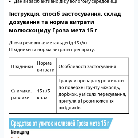
Даний засіб активно діє у вологому середовищі
Інструкція, спосіб застосування, склад
дозування та норма витрати
молюскоциду Гроза мета 15 г
Діюча речовина: метальдегід 15 г/кг
Шкідники та норма витрати препарату:
Норма
Шкідники
Особливості застосування
витрати
Гранули препарату розсипати
по поверхні грунту міжрядь,
Слимаки,
15 г /5
доріжок, у місцях пересування,
равлики
кв. м
притулків і розмноження
шкідників