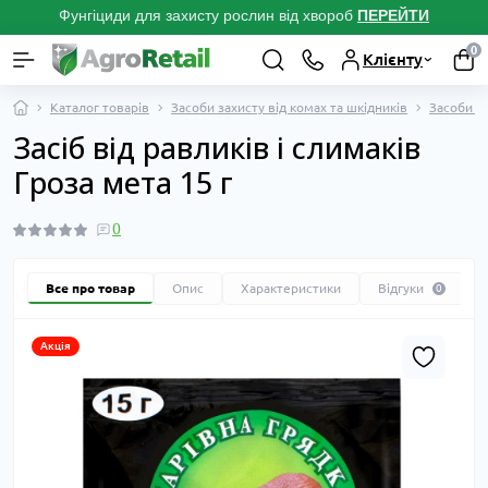
Фунгіциди для захисту рослин від хвороб
ПЕРЕЙТ
И
0
Клієнту
Каталог товарів
Засоби захисту від комах та шкідників
Засоби ві
Засіб від равликів і слимаків
Гроза мета 15 г
0
Все про товар
Опис
Характеристики
Відгуки
0
Акція