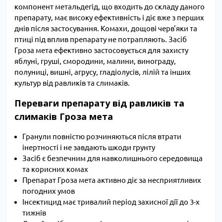
компонент метальдегід, що входить до складу даного
препарату, має високу ефективність і діє вже з перших
днів після застосування. Комахи, дощові черв'яки та
птиці під вплив препарату не потрапляють. Засіб
Гроза мета ефективно застосовується для захисту
яблуні, груші, смородини, малини, винограду,
полуниці, вишні, агрусу, гладіолусів, лілій та інших
культур від равликів та слимаків.
Переваги препарату від равликів та
слимаків Гроза мета
Гранули повністю розчиняються після втрати
інертності і не завдають шкоди грунту
Засіб є безпечним для навколишнього середовища
та корисних комах
Препарат Гроза мета активно діє за несприятливих
погодних умов
Інсектицид має тривалий період захисної дії до 3-х
тижнів