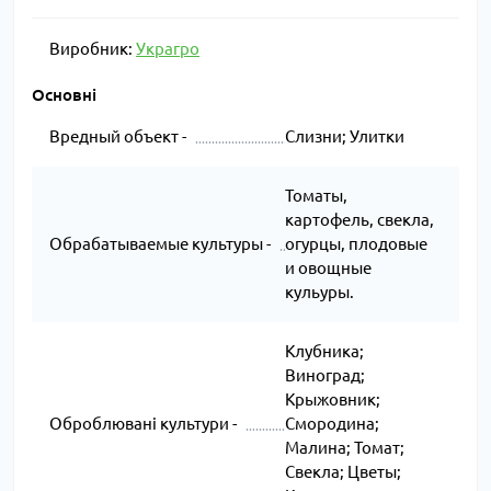
Виробник:
Украгро
Основні
Вредный объект -
Слизни; Улитки
Томаты,
картофель, свекла,
Обрабатываемые культуры -
огурцы, плодовые
и овощные
кульуры.
Клубника;
Виноград;
Крыжовник;
Оброблювані культури -
Смородина;
Малина; Томат;
Свекла; Цветы;