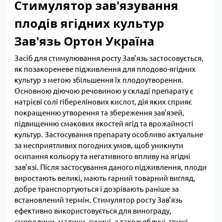
Стимулятор зав'язування
плодів ягідних культур
Зав'язь Ортон Україна
Засіб для стимулювання росту Зав'язь застосовується,
як позакореневе підживлення для плодово-ягідних
культур з метою збільшення їх плодоутворення.
Основною діючою речовиною у складі препарату є
натрієві солі гіберелінових кислот, дія яких сприяє
покращенню утворення та збереження зав'язей,
підвищенню смакових якостей ягід та врожайності
культур. Застосування препарату особливо актуальне
за несприятливих погодних умов, щоб уникнути
осипання кольору та негативного впливу на ягідні
зав'язі. Після застосування даного підживлення, плоди
виростають великі, мають гарний товарний вигляд,
добре транспортуються і дозрівають раніше за
встановлений термін. Стимулятор росту Зав'язь
ефективно використовується для винограду,
смородини, малини, суниці, а також яблуні, груші,