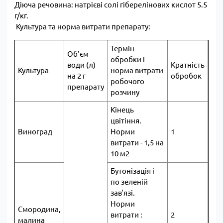
Діюча речовина: натрієві солі гіберелінових кислот 5.5
г/кг.
Культура та норма витрати препарату:
Термін
Об'єм
обробки і
води (л)
Кратність
Культура
норма витрати
на 2 г
обробок
робочого
препарату
розчину
Кінець
цвітіння.
Виноград
Норми
1
витрати - 1,5 на
10 м2
Бутонізація і
по зеленій
зав'язі.
Норми
Смородина,
витрати :
2
малина