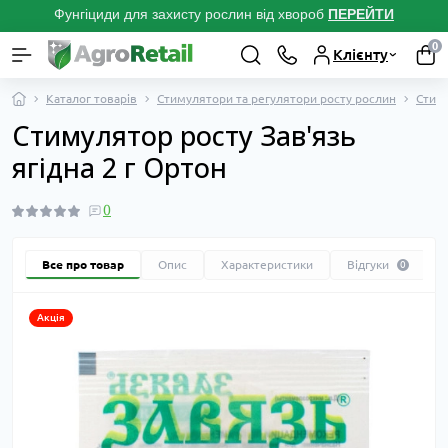
Фунгіциди для захисту рослин від хвороб
ПЕРЕЙТ
И
0
Клієнту
Каталог товарів
Стимулятори та регулятори росту рослин
Стим
Стимулятор росту Зав'язь
ягідна 2 г Ортон
0
Все про товар
Опис
Характеристики
Відгуки
0
Акція