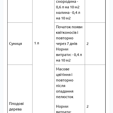
смородина -
0,6 л на 10 м2
малина - 0,4 л
на 10 м2
Початок появи
квітконосів і
повторно
1 л
Суниця
через 7 днів
2
Норми
витрати: - 0,4 л
на 10 м2
Масове
цвітіння і
повторно
після
опадання
пелюсток
Плодові
Норми
2
дерева
витрати: