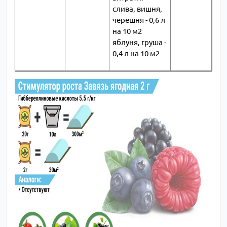
слива, вишня,
черешня - 0,6 л
на 10 м2
яблуня, груша -
0,4 л на 10 м2