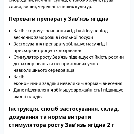
сливи, вишні, черешні та інших культур.
Переваги препарату Зав'язь ягідна
Засіб скорочує осипання ягід і квітів у період
весняних заморозків і сильної посухи
Застосування препарату збільшує масу ягід і
прискорює процес їх дозрівання
Стимулятор росту Зав'язь підвищує стійкість рослин
до захворювань та несприятливих умов
навколишнього середовища
Засіб
економічний завдяки невеликим нормам внесення
Дане підживлення збільшує врожайність і підвищує
якості плодів
Інструкція, спосіб застосування, склад,
дозування та норма витрати
стимулятора росту Зав'язь ягідна 2 г