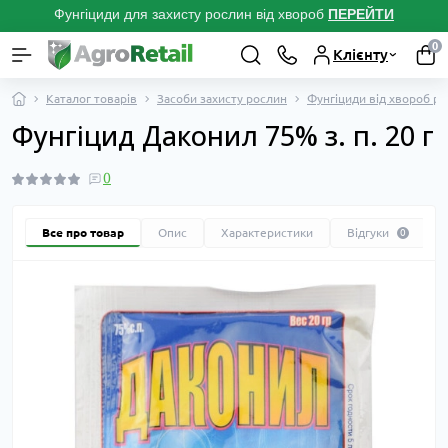
Фунгіциди для захисту рослин від хвороб
ПЕРЕЙТ
И
0
Клієнту
Каталог товарів
Засоби захисту рослин
Фунгіциди від хвороб р
Фунгіцид Даконил 75% з. п. 20 г
0
Все про товар
Опис
Характеристики
Відгуки
0