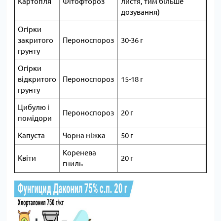
Картопля
Фітофтороз
листя, тим більше
дозування)
Огірки
закритого
Пероноспороз
30-36 г
грунту
Огірки
відкритого
Пероноспороз
15-18 г
грунту
Цибулю і
Пероноспороз
20 г
помідори
Капуста
Чорна ніжка
50 г
Коренева
Квіти
20 г
гниль