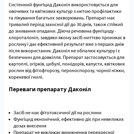
Системний фунгіцид Даконіл використовується для
овочевих та квіткових культур з метою профілактики
та лікування багатьох захворювань. Препарат має
тривалий період захисної дії до 30 днів, також стійкий
до змивання опадами. Діюча речовина фунгіциду -
хлороталоніл, завдяки якому засіб миттєво проникає в
рослину і дає ефективний результат вже з перших днів
після використання. Даконіл не обпалює культуру і є
безпечним для довкілля. Препарат застосовується для
картоплі, огірків, цибулі, помідорів, капусти, квіткових
рослин від фітофторозу, пероноспорозу, чорної ніжки,
кореневої гнилі.
Переваги препарату Даконіл
Засіб не має фітотоксичної дії на рослини
Фунгіцид екномічний, ефективно діє при невеликих
дозах внесення
Препарат не викликає виникнення перехресної