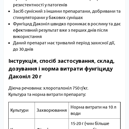
резистентності у патогенів
Засіб сумісний з іншими препаратами, добривами та
стимуляторами у бакових сумішах
Фунгіцид Даконіл швидко проникає в рослину та дає
ефективний результат вже з перших днів після
використання
Даний препарат має тривалий період захисної дії,
до 30 днів
Інструкція, спосіб застосування, склад,
дозування і норма витрати фунгіциду
Даконіл 20 г
Діюча речовина: хлороталоніл 750 г/кг.
Культура та норма витрати препарату:
Норма витрати на 10 л
Культури
Захворювання
води
15-20 г (чим більше