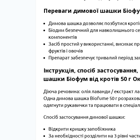
Переваги димової шашки Біофум 
Димова шашка дозволяє позбутися кротів 
Біодим безпечний для навколишнього се
компонентів
Засіб простий у використанні, висихає п
фруктів і овочів
Препарат забезпечує тривалий період зах
Інструкція, спосіб застосування
шашки Біофум від кротів 50 г Ок
Діюча речовина: олія лаванди / екстракт ла
Одна димова шашка Biofume 50 г розрахова
одягнути рукавички та працювати в спеціа
Спосіб застосування димової шашки:
Відкрити кришку запобіжника
За необхідності розділити на 3 рівні час