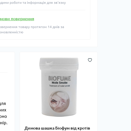
одини роботи та інформація для зв'язку
мови повернення
овернення товару протягом 14 днів за
омовленністю
для
ючих
ірно
нір.
Димова шашка Біофум від кротів