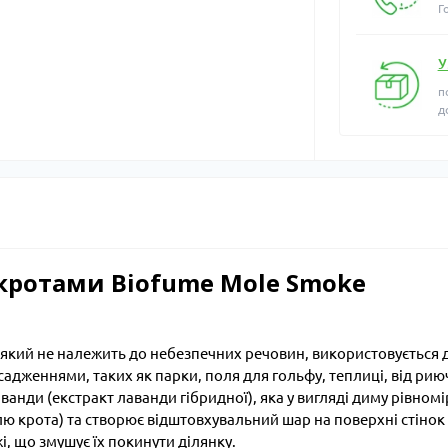
Г
У
п
д
 кротами Biofume Mole Smoke
який не належить до небезпечних речовин, використовується 
насадженнями, таких як парки, поля для гольфу, теплиці, від ри
ванди (екстракт лаванди гібридної), яка у вигляді диму рівном
ю крота) та створює відштовхувальний шар на поверхні стінок 
і, що змушує їх покинути ділянку.