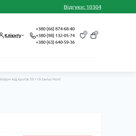
Відгуки: 10304
+380 (66) 874-68-40
0
0
Клієнту
+380 (98) 132-05-74
+380 (63) 640-59-36
фум від кротів 50 г Octavius ​​Hunt