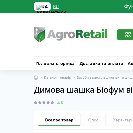
Фун
UA
RU
Головна сторінка
Доставка та оплата
Ак
Каталог товарів
Засоби захисту від комах та шкід
Димова шашка Біофум від 
0
Все про товар
Опис
Характер