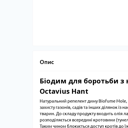
Опис
Біодим для боротьби з
Octavius ​​Hant
Натуральний репелент диму Biofume Mole, 
захисту газонів, садів та інших ділянок із 
тварин. До складу продукту входить олія ла
розподіляється всередині кротовини (тунел
Таким чином блокується доступ кротів до їж