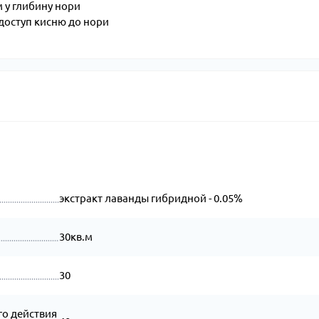
м у глибину нори
доступ кисню до нори
экстракт лаванды гибридной - 0.05%
30кв.м
30
о действия