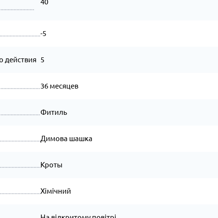
40
-5
о действия
5
36 месяцев
Фитиль
Димова шашка
Кроты
Хімічний
На відкритому повітрі