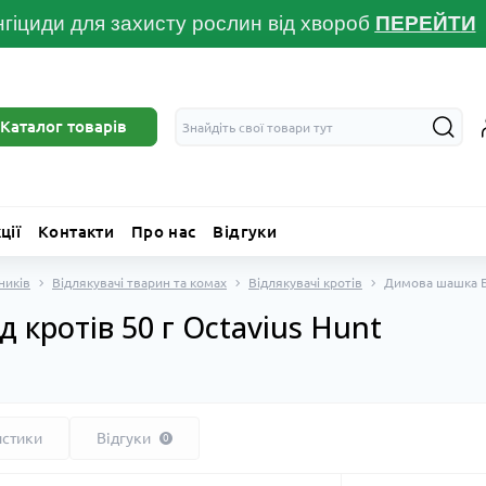
гіциди для захисту рослин від хвороб
ПЕРЕЙТ
И
Каталог товарів
ції
Контакти
Про нас
Відгуки
ників
Відлякувачі тварин та комах
Відлякувачі кротів
Димова шашка Біо
кротів 50 г Octavius ​​Hunt
истики
Відгуки
0