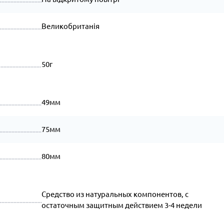
Великобританія
50г
49мм
75мм
80мм
Средство из натуральных компонентов, с
остаточным защитным действием 3-4 недели