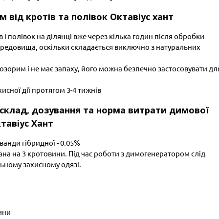
від кротів та полівок Октавіус хант
і полівок на ділянці вже через кілька годин після обробки
редовища, оскільки складається виключно з натуральних
розорим і не має запаху, його можна безпечно застосовувати дл
исної дії протягом 3-4 тижнів
, склад, дозування та норма витрати димової
тавіус Хант
ванди гібридної - 0.05%
на на 3 кротовини. Під час роботи з димогенератором слід
льному захисному одязі.
тини