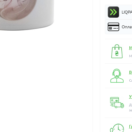
LIQP
Оплат
М
М
В
С
У
Д
з
Г