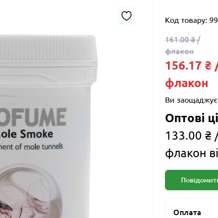
Код товару:
99
161.00 ₴ /
флакон
156.17 ₴ 
флакон
Ви заощаджує
Оптові ці
133.00 ₴ 
флакон ві
Повідомити
Оплата