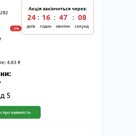
Акція закінчиться через:
282
24
:
16
:
47
:
07
днів
годин
хвилин
секунд
-3%
/
те:
4.83 ₴
ни:
/
д 5
 про наявність