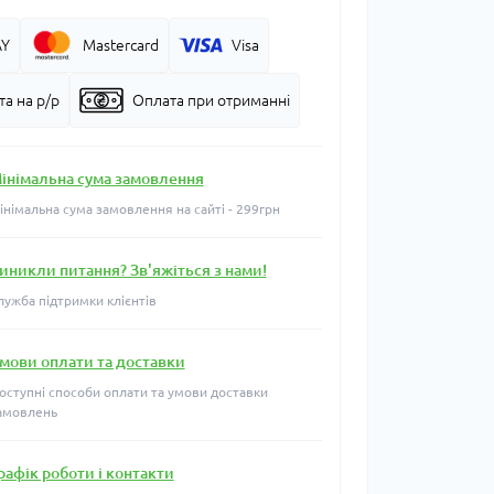
AY
Mastercard
Visa
а на р/р
Оплата при отриманні
інімальна сума замовлення
інімальна сума замовлення на сайті - 299грн
иникли питання? Зв'яжіться з нами!
лужба підтримки клієнтів
мови оплати та доставки
оступні способи оплати та умови доставки
амовлень
рафік роботи і контакти