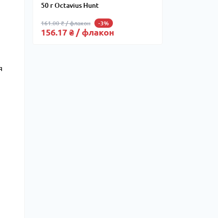
50 г Octavius ​​Hunt
161.00 ₴ / флакон
-3%
156.17 ₴ / флакон
я