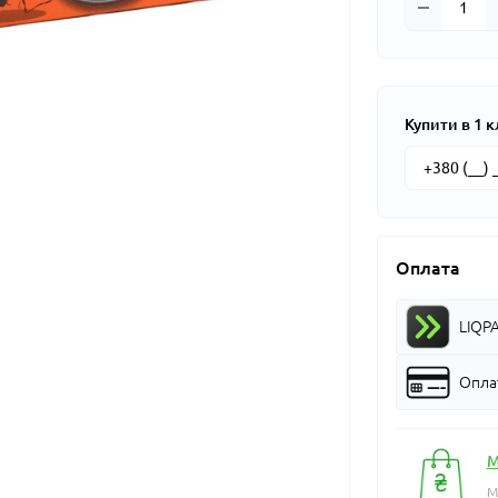
Купити в 1 к
Оплата
LIQP
Оплат
М
М