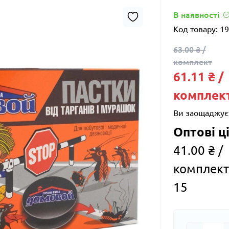
В наявності
Код товару:
19
63.00 ₴ /
комплект
61.11 ₴ /
комплек
Ви заощаджує
Оптові ці
41.00 ₴ /
комплект
15