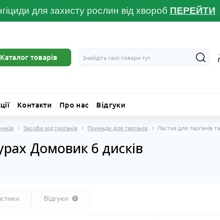
гіциди для захисту рослин від хвороб
ПЕРЕЙТ
И
Каталог товарів
ції
Контакти
Про нас
Відгуки
ників
Засоби від тарганів
Принади для тарганів
Пастка для тарганів т
урах Домовик 6 дисків
истики
Відгуки
0