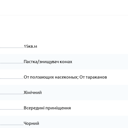
15кв.м
Пастка/знищувач комах
От ползающих насекомых; От тараканов
Хімічний
Всередині приміщення
Чорний