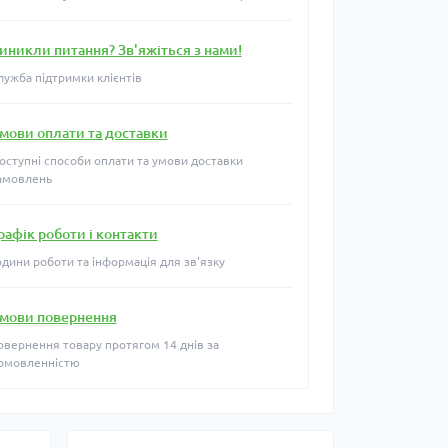
иникли питання? Зв'яжіться з нами!
лужба підтримки клієнтів
мови оплати та доставки
оступні способи оплати та умови доставки
амовлень
рафік роботи і контакти
одини роботи та інформація для зв'язку
мови повернення
овернення товару протягом 14 днів за
омовленністю