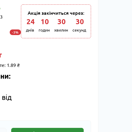
Акція закінчиться через:
3
24
:
10
:
30
:
29
днів
годин
хвилин
секунд
-3%
т
те:
1.89 ₴
ни:
 від