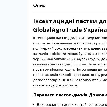
Опис
Інсектицидні пастки дл
GlobalAgroTrade Україна
Інсектицидні пастки Домовий представляю
приманка зі спеціальним харчовим приваб
полімерний бокс, є ефективним рішенням д
закладів, офісів, житлових будинків, а тако
чорних, американських) і мурах (рудих, до
кишковий інсектицид фіпроніл. Після конта
протягом кількох годин. Потрапивши до па
представників колонії через ланцюгову реа
дозволяє закріпити її як на горизонтальних
становить до двох місяців.
Переваги пасток-дисків Домов
Використання пасток-контейнерів є ефе