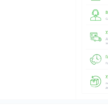
В
С
У
Д
з
Г
Г
У
п
д