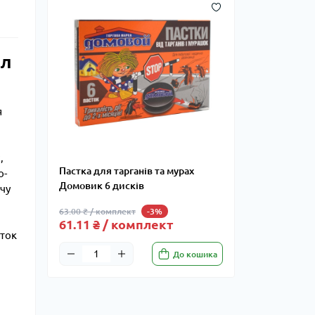
ал
я
,
Пастка для тарганів та мурах
о-
Домовик 6 дисків
ічу
63.00 ₴ / комплект
-3%
61.11 ₴ / комплект
сток
До кошика