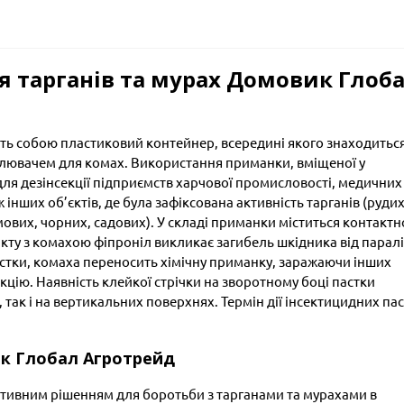
я тарганів та мурах Домовик Глоб
ть собою пластиковий контейнер, всередині якого знаходитьс
лювачем для комах. Використання приманки, вміщеної у
ля дезінсекції підприємств харчової промисловості, медичних
ж інших об’єктів, де була зафіксована активність тарганів (рудих
мових, чорних, садових). У складі приманки міститься контактн
кту з комахою фіпроніл викликає загибель шкідника від парал
стки, комаха переносить хімічну приманку, заражаючи інших
кцію. Наявність клейкої стрічки на зворотному боці пастки
, так і на вертикальних поверхнях. Термін дії інсектицидних па
ик Глобал Агротрейд
ктивним рішенням для боротьби з тарганами та мурахами в