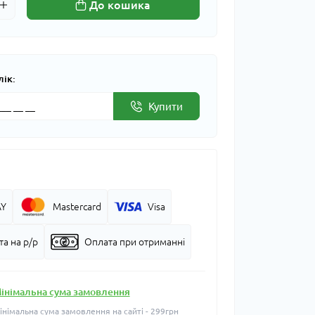
До кошика
лік:
Купити
AY
Mastercard
Visa
а на р/р
Оплата при отриманні
інімальна сума замовлення
інімальна сума замовлення на сайті - 299грн