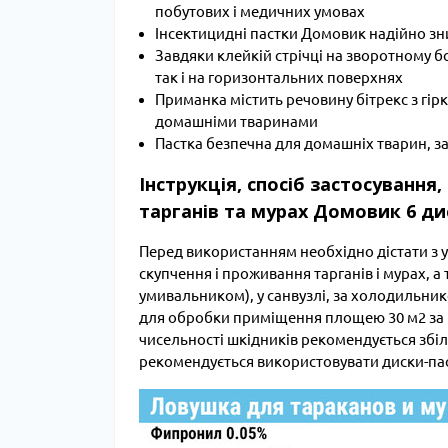
побутових і медичних умовах
Інсектицидні пастки Домовик надійно зн
Завдяки клейкій стрічці на зворотному б
так і на горизонтальних поверхнях
Приманка містить речовину бітрекс з гі
домашніми тваринами
Пастка безпечна для домашніх тварин, з
Інструкція, спосіб застосування
тарганів та мурах Домовик 6 ди
Перед використанням необхідно дістати з у
скупчення і проживання тарганів і мурах, а т
умивальником), у санвузлі, за холодильнико
для обробки приміщення площею 30 м2 за не
чисельності шкідників рекомендується збіл
рекомендується використовувати диски-пастк