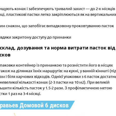
ищують комах і забезпечують тривалий захист — до 2-х місяців
оці, пластикові пастки легко закріплюються як на вертикальних
рким смаком, що запобігає випадковому проковтуванню пасток
авдяки закритому доступу до приманки
, склад, дозування та норма витрати пасток від
сков
паковки контейнер із приманкою та розмістити його в місцях
акож на ділянках їхніх маршрутів: на кухні, у ванній кімнаті (пі
м і біля харчових відходів. Однієї упаковки з 6 пасток достатн
великої кількості комах (2-3 пастки на 10 м2). При великій
ьшити кількість пасток у 1.5-2 рази. З профілактичною метою
и 1 раз на 3-4 місяці.