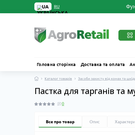
Фун
UA
RU
Головна сторінка
Доставка та оплата
Ак
Каталог товарів
Засоби захисту від комах та шкід
Пастка для тарганів та м
0
Все про товар
Опис
Характер