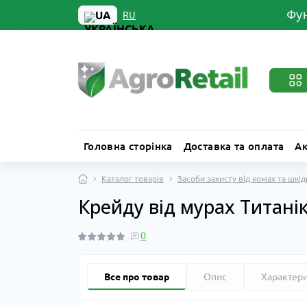
Фун
UA
RU
Головна сторінка
Доставка та оплата
Ак
Каталог товарів
Засоби захисту від комах та шкід
Крейду від мурах Титанік
0
Все про товар
Опис
Характер