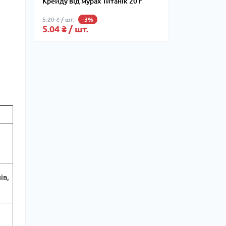
Крейду від мурах Титанік 20 г
5.20 ₴ / шт.
-3%
5.04 ₴ / шт.
ів,