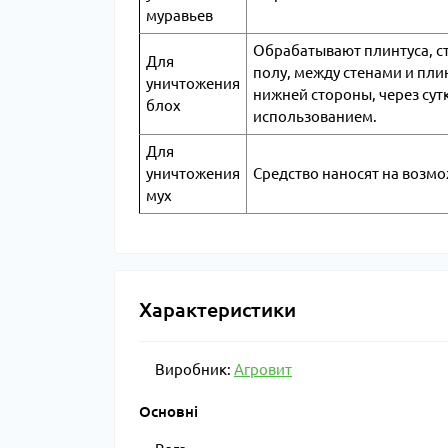
муравьев
Обрабатывают плинтуса, ст
Для
полу, между стенами и пли
уничтожения
нижней стороны, через сут
блох
использованием.
Для
уничтожения
Средство наносят на возм
мух
Характеристики
Виробник:
Агровит
Основні