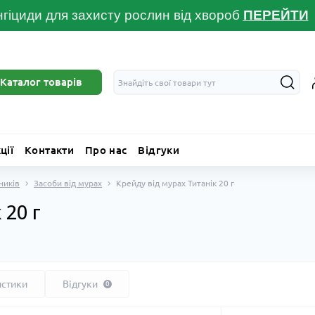
гіциди для захисту рослин від хвороб
ПЕРЕЙТ
И
Каталог товарів
ції
Контакти
Про нас
Відгуки
ників
Засоби від мурах
Крейду від мурах Титанік 20 г
 20 г
истики
Відгуки
0