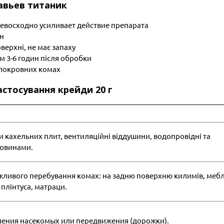
авьев титаник
евосходно усиливает действие препарата
ен
оверхні, не має запаху
м 3-6 годин після обробки
плокровних комах
астосування крейди 20 г
и кахельних плит, вентиляційні віддушини, водопровідні та
ковинами.
ожливого перебування комах: на задню поверхню килимів, мебл
плінтуса, матраци.
ения насекомых или передвижения (дорожки).