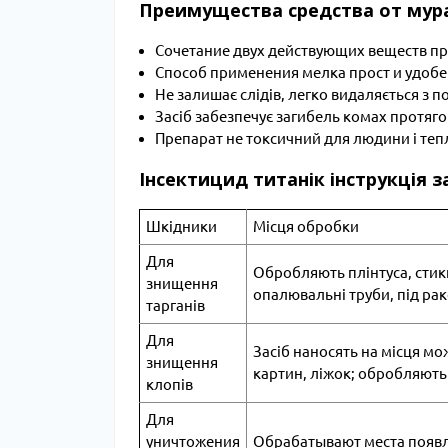
Преимущества средства от мур
Сочетание двух действующих веществ пр
Способ применения мелка прост и удоб
Не залишає слідів, легко видаляється з п
Засіб забезпечує загибель комах протяго
Препарат не токсичний для людини і те
Інсектицид титанік інструкція з
Шкідники
Місця обробки
Для
Обробляють плінтуса, стик
знищення
опалювальні труби, під ра
тарганів
Для
Засіб наносять на місця м
знищення
картин, ліжок; обробляють 
клопів
Для
уничтожения
Обрабатывают места появл