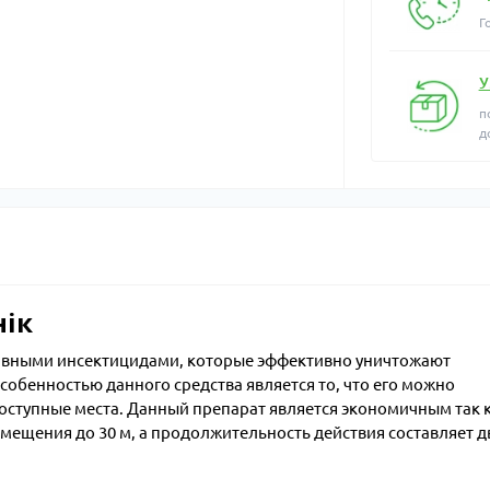
Г
У
п
д
нік
ивными инсектицидами, которые эффективно уничтожают
Особенностью данного средства является то, что его можно
оступные места. Данный препарат является экономичным так 
мещения до 30 м, а продолжительность действия составляет д