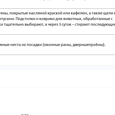
ены, покрытые масляной краской или кафелем, а также щели 
нтусами. Подстилки и коврики для животных, обработанные с
ки тщательно выбирают, а через 3 суток – стирают последующ
ожные места их посадки (оконные рамы, дверныепроёмы).