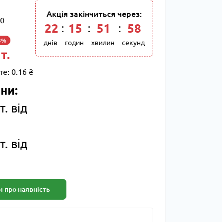
Акція закінчиться через:
0
22
:
15
:
51
:
57
3%
днів
годин
хвилин
секунд
т.
те:
0.16 ₴
ни:
т. від
т. від
 про наявність