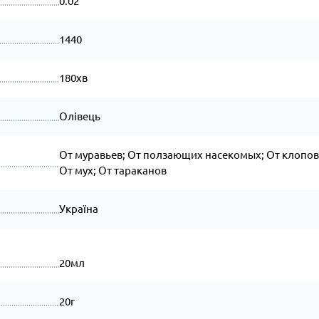
0.02
1440
180хв
Олівець
От муравьев; От ползающих насекомых; От клопов
От мух; От тараканов
Україна
20мл
20г