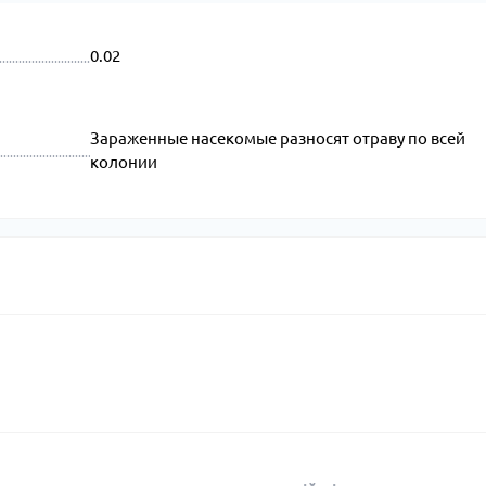
0.02
Зараженные насекомые разносят отраву по всей
колонии