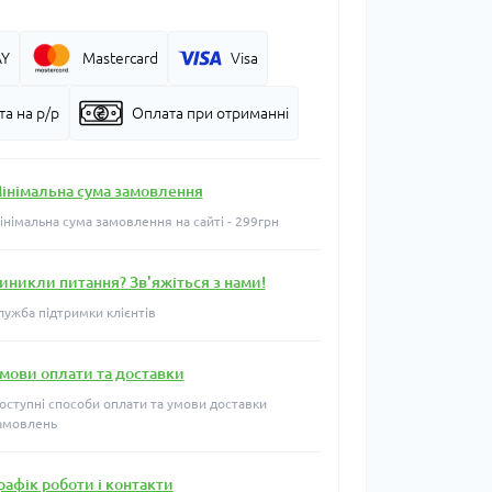
AY
Mastercard
Visa
а на р/р
Оплата при отриманні
інімальна сума замовлення
інімальна сума замовлення на сайті - 299грн
иникли питання? Зв'яжіться з нами!
лужба підтримки клієнтів
мови оплати та доставки
оступні способи оплати та умови доставки
амовлень
рафік роботи і контакти