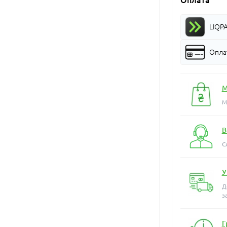
Оплата
LIQP
Оплат
М
М
В
С
У
Д
з
Г