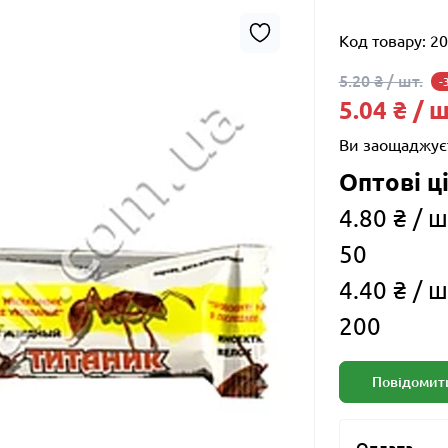
Код товару:
20
5.20 ₴ / шт.
-
5.04 ₴ / ш
Ви заощаджує
Оптові ці
4.80 ₴ / ш
50
4.40 ₴ / ш
200
Повідомити