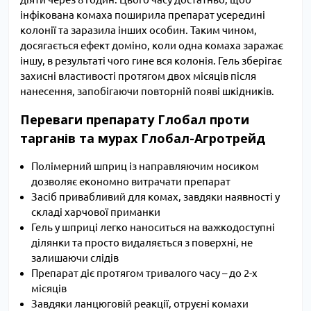
інфікована комаха поширила препарат усередині
колонії та заразила інших особин. Таким чином,
досягається ефект доміно, коли одна комаха заражає
іншу, в результаті чого гине вся колонія. Гель зберігає
захисні властивості протягом двох місяців після
нанесення, запобігаючи повторній появі шкідників.
Переваги препарату Глобал проти
тарганів та мурах Глобал-Агротрейд
Полімерний шприц із направляючим носиком
дозволяє економно витрачати препарат
Засіб привабливий для комах, завдяки наявності у
складі харчової приманки
Гель у шприці легко наноситься на важкодоступні
ділянки та просто видаляється з поверхні, не
залишаючи слідів
Препарат діє протягом тривалого часу – до 2-х
місяців
Завдяки ланцюговій реакції, отруєні комахи