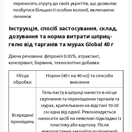
переносять отруту до своїх укриттів, що дозволяє
позбутися більшості особин колонії, включаючи
личинок
Інструкція, спосіб застосування, склад,
дозування та норма витрати шприц-
гелю від тарганів та мурах Global 40 г
Діюча речовина: фіпроніл 0.05%, атрактант,
консервант, барвник, технологічні добавки
Місця
Норми (40 г на 40 м2) та способи
обробки
внесення
Гель-пасту в шприці нанести в місця
скупчення та переміщення тарганів та
мурах, крапельками на відстані 10-20
см одна від одної. Рекомендується
Всередині
наносити засіб на невеликі підкладки із
приміщень
пластику або картону. Після
використання закрийте полімерний