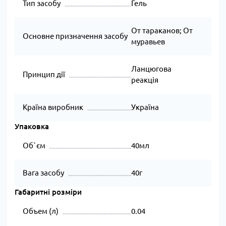
Тип засобу
Гель
От тараканов; От
Основне призначення засобу
муравьев
Ланцюгова
Принцип дії
реакція
Країна виробник
Україна
Упаковка
Об`єм
40мл
Вага засобу
40г
Габаритні розміри
Объем (л)
0.04