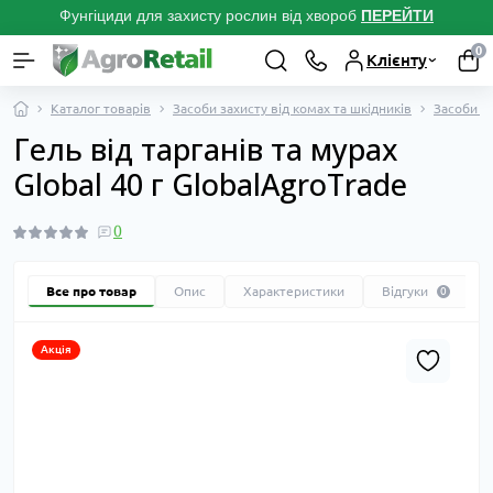
Фунгіциди для захисту рослин від хвороб
ПЕРЕЙТ
И
0
Клієнту
Каталог товарів
Засоби захисту від комах та шкідників
Засоби ві
Гель від тарганів та мурах
Global 40 г GlobalAgroTrade
0
Все про товар
Опис
Характеристики
Відгуки
0
Акція