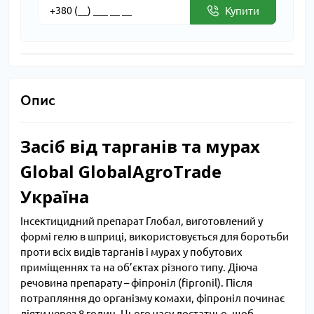
Купити
Опис
Засіб від тарганів та мурах
Global GlobalAgroTrade
Україна
Інсектицидний препарат Глобал, виготовлений у
формі гелю в шприці, використовується для боротьби
проти всіх видів тарганів і мурах у побутових
приміщеннях та на об’єктах різного типу. Діюча
речовина препарату – фіпроніл (fipronil). Після
потрапляння до організму комахи, фіпроніл починає
діяти через 8 годин. Цього часу достатньо, щоб