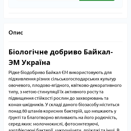
Опис
Біологічне добриво Байкал-
ЭМ Україна
Рідке біодобриво Байкал ЄМ використовують для
підживлення різних сільськогосподарських культур
овочевого, плодово-ягідного, квітково-декоративного
типу, з метою стимуляції їх активного росту та
підвищення стійкості рослин до захворювань та
комах-шкідників. У складі даного біозасобу міститься
понад 80 штамів корисних бактерій, що мешкають у
ґрунті та благотворно впливають на його родючість,
серед яких: молочнокислі, фотосинтезуючі,
азотфіксуючі бактерії, цукроміцети, дріжджі та інші. В