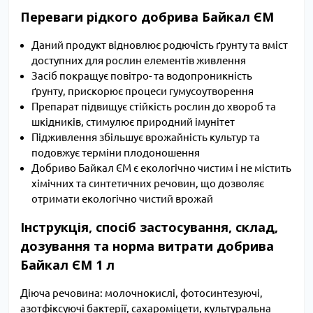
Переваги рідкого добрива Байкал ЄМ
Даний продукт відновлює родючість ґрунту та вміст
доступних для рослин елементів живлення
Засіб покращує повітро- та водопроникність
ґрунту, прискорює процеси гумусоутворення
Препарат підвищує стійкість рослин до хвороб та
шкідників, стимулює природний імунітет
Підживлення збільшує врожайність культур та
подовжує терміни плодоношення
Добриво Байкал ЄМ є екологічно чистим і не містить
хімічних та синтетичних речовин, що дозволяє
отримати екологічно чистий врожай
Інструкція, спосіб застосування, склад,
дозування та норма витрати добрива
Байкал ЄМ 1 л
Діюча речовина: молочнокислі, фотосинтезуючі,
азотфіксуючі бактерії, сахароміцети, культуральна