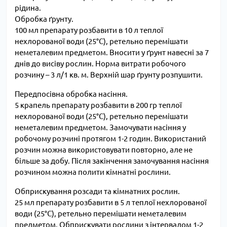
рідина.
Обробка ґрунту.
100 мл препарату розбавити в 10 л теплої
нехлорованої води (25°C), ретельно перемішати
неметалевим предметом. Вносити у ґрунт навесні за 7
днів до висіву рослин. Норма витрати робочого
розчину – 3 л/1 кв. м. Верхній шар ґрунту розпушити.
Передпосівна обробка насіння.
5 крапель препарату розбавити в 200 гр теплої
нехлорованої води (25°C), ретельно перемішати
неметалевим предметом. Замочувати насіння у
робочому розчині протягом 1-2 годин. Використаний
розчин можна використовувати повторно, але не
більше за добу. Після закінчення замочування насіння
розчином можна полити кімнатні рослини.
Обприскування розсади та кімнатних рослин.
25 мл препарату розбавити в 5 л теплої нехлорованої
води (25°C), ретельно перемішати неметалевим
предметом. Обприскувати рослини з інтервалом 1-2