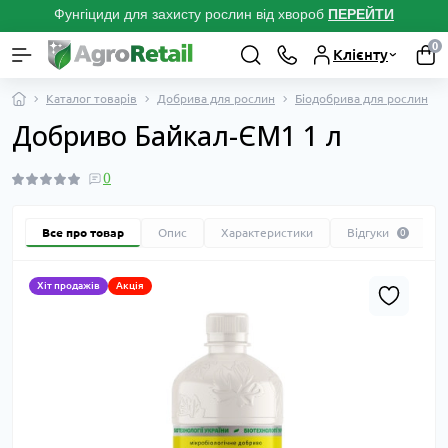
Фунгіциди для захисту рослин від хвороб
ПЕРЕЙТ
И
0
Клієнту
Каталог товарів
Добрива для рослин
Біодобрива для рослин
Добриво Байкал-ЄМ1 1 л
0
Все про товар
Опис
Характеристики
Відгуки
0
Хіт продажів
Акція