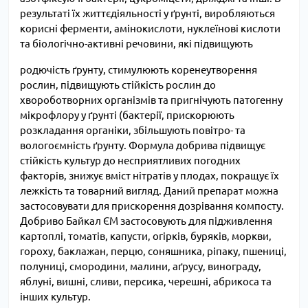
результаті їх життєдіяльності у ґрунті, виробляються
корисні ферменти, амінокислоти, нуклеїнові кислоти
та біологічно-активні речовини, які підвищують
родючість ґрунту, стимулюють коренеутворення
рослин, підвищують стійкість рослин до
хвороботворних організмів та пригнічують патогенну
мікрофлору у ґрунті (бактерії, прискорюють
розкладання органіки, збільшують повітро- та
вологоємність ґрунту. Формула добрива підвищує
стійкість культур до несприятливих погодних
факторів, знижує вміст нітратів у плодах, покращує їх
лежкість та товарний вигляд. Даний препарат можна
застосовувати для прискорення дозрівання компосту.
Добриво Байкал ЄМ застосовують для підживлення
картоплі, томатів, капусти, огірків, буряків, моркви,
гороху, баклажан, перцю, соняшника, ріпаку, пшениці,
полуниці, смородини, малини, аґрусу, винограду,
яблуні, вишні, сливи, персика, черешні, абрикоса та
інших культур.