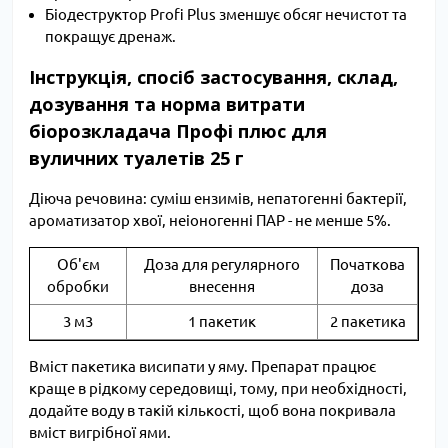
Біодеструктор Profi Plus зменшує обсяг нечистот та
покращує дренаж.
Інструкція, спосіб застосування, склад,
дозування та норма витрати
біорозкладача Профі плюс для
вуличних туалетів 25 г
Діюча речовина: суміш ензимів, непатогенні бактерії,
ароматизатор хвої, неіоногенні ПАР - не менше 5%.
Об'єм
Доза для регулярного
Початкова
обробки
внесення
доза
3 м3
1 пакетик
2 пакетика
Вміст пакетика висипати у яму. Препарат працює
краще в рідкому середовищі, тому, при необхідності,
додайте воду в такій кількості, щоб вона покривала
вміст вигрібної ями.