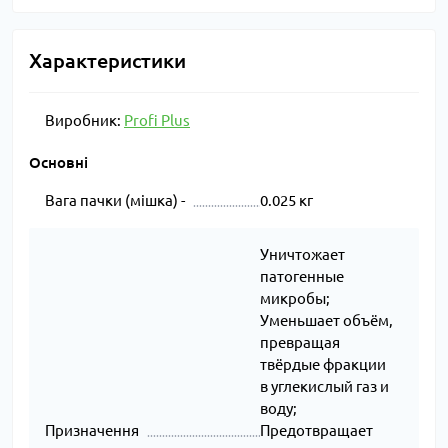
Характеристики
Виробник:
Profi Plus
Основні
Вага пачки (мішка) -
0.025 кг
Уничтожает
патогенные
микробы;
Уменьшает объём,
превращая
твёрдые фракции
в углекислый газ и
воду;
Призначення
Предотвращает