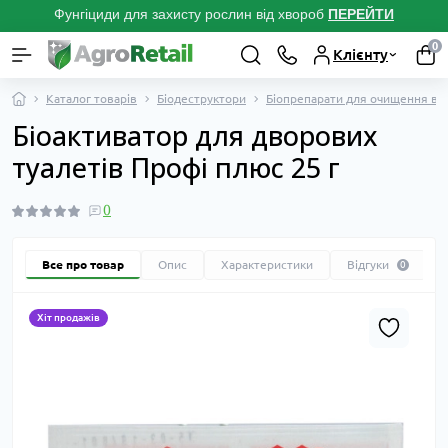
Фунгіциди для захисту рослин від хвороб
ПЕРЕЙТ
И
0
Клієнту
Каталог товарів
Біодеструктори
Біопрепарати для очищення виг
Біоактиватор для дворових
туалетів Профі плюс 25 г
0
Все про товар
Опис
Характеристики
Відгуки
0
Хіт продажів