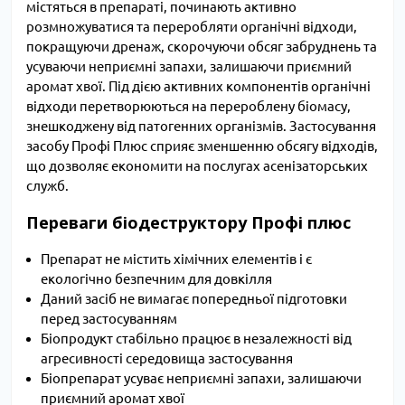
містяться в препараті, починають активно
розмножуватися та переробляти органічні відходи,
покращуючи дренаж, скорочуючи обсяг забруднень та
усуваючи неприємні запахи, залишаючи приємний
аромат хвої. Під дією активних компонентів органічні
відходи перетворюються на перероблену біомасу,
знешкоджену від патогенних організмів. Застосування
засобу Профі Плюс сприяє зменшенню обсягу відходів,
що дозволяє економити на послугах асенізаторських
служб.
Переваги біодеструктору Профі плюс
Препарат не містить хімічних елементів і є
екологічно безпечним для довкілля
Даний засіб не вимагає попередньої підготовки
перед застосуванням
Біопродукт стабільно працює в незалежності від
агресивності середовища застосування
Біопрепарат усуває неприємні запахи, залишаючи
приємний аромат хвої