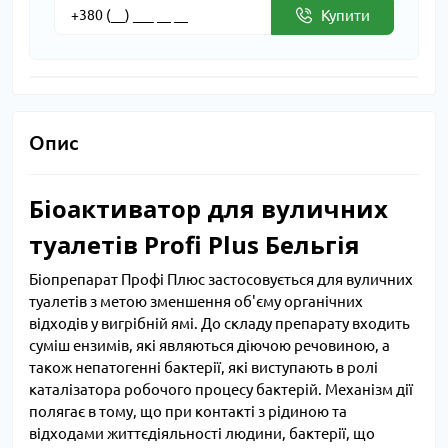
Купити
Опис
Біоактиватор для вуличних
туалетів Profi Plus Бельгія
Біопрепарат Профі Плюс застосовується для вуличних
туалетів з метою зменшення об'єму органічних
відходів у вигрібній ямі. До складу препарату входить
суміш ензимів, які являються діючою речовиною, а
також непатогенні бактерії, які виступають в ролі
каталізатора робочого процесу бактерій. Механізм дії
полягає в тому, що при контакті з рідиною та
відходами життєдіяльності людини, бактерії, що