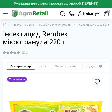
Фунгіциди для захисту рослин від хвороб
ПЕРЕЙТ
И
0
Клієнту
Каталог товарів
Засоби захисту рослин
Інсектициди від шкідник
Інсектицид Rembek
мікрогранула 220 г
0
Все про товар
Опис
Характеристики
Відгуки
0
Хіт продажів