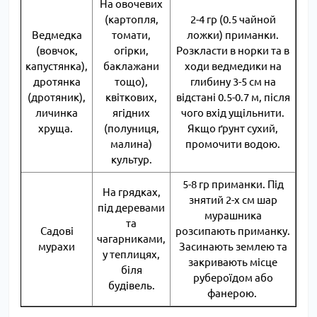
На овочевих
(картопля,
2-4 гр (0.5 чайной
Ведмедка
томати,
ложки) приманки.
(вовчок,
огірки,
Розкласти в норки та в
капустянка),
баклажани
ходи ведмедики на
дротянка
тощо),
глибину 3-5 см на
(дротяник),
квіткових,
відстані 0.5-0.7 м, після
личинка
ягідних
чого вхід ущільнити.
хруща.
(полуниця,
Якщо ґрунт сухий,
малина)
промочити водою.
культур.
5-8 гр приманки. Під
На грядках,
знятий 2-х см шар
під деревами
мурашника
та
Садові
розсипають приманку.
чагарниками,
мурахи
Засинають землею та
у теплицях,
закривають місце
біля
рубероїдом або
будівель.
фанерою.