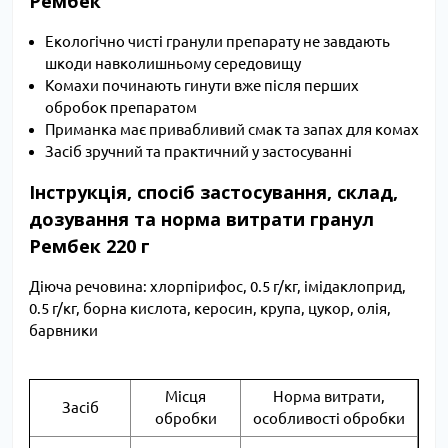
Рембек
Екологічно чисті гранули препарату не завдають
шкоди навколишньому середовищу
Комахи починають гинути вже після перших
обробок препаратом
Приманка має привабливий смак та запах для комах
Засіб зручний та практичний у застосуванні
Інструкція, спосіб застосування, склад,
дозування та норма витрати гранул
Рембек 220 г
Діюча речовина: хлорпірифос, 0.5 г/кг, імідаклоприд,
0.5 г/кг, борна кислота, керосин, крупа, цукор, олія,
барвники
Місця
Норма витрати,
Засіб
обробки
особливості обробки