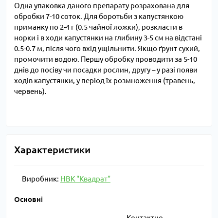
Одна упаковка даного препарату розрахована для
обробки 7-10 соток. Для боротьби з капустянкою
приманку по 2-4 г (0.5 чайної ложки), розкласти в
норки і в ходи капустянки на глибину 3-5 см на відстані
0.5-0.7 м, після чого вхід ущільнити. Якщо ґрунт сухий,
промочити водою. Першу обробку проводити за 5-10
днів до посіву чи посадки рослин, другу – у разі появи
ходів капустянки, у період їх розмноження (травень,
червень).
Характеристики
Виробник:
НВК "Квадрат"
Основні
Контактно-