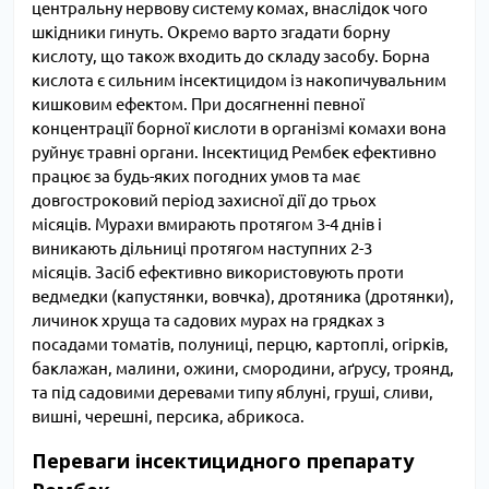
центральну нервову систему комах, внаслідок чого
шкідники гинуть. Окремо варто згадати борну
кислоту, що також входить до складу засобу. Борна
кислота є сильним інсектицидом із накопичувальним
кишковим ефектом. При досягненні певної
концентрації борної кислоти в організмі комахи вона
руйнує травні органи. Інсектицид Рембек ефективно
працює за будь-яких погодних умов та має
довгостроковий період захисної дії до трьох
місяців. Мурахи вмирають протягом 3-4 днів і
виникають дільниці протягом наступних 2-3
місяців. Засіб ефективно використовують проти
ведмедки (капустянки, вовчка), дротяника (дротянки),
личинок хруща та садових мурах на грядках з
посадами томатів, полуниці, перцю, картоплі, огірків,
баклажан, малини, ожини, смородини, аґрусу, троянд,
та під садовими деревами типу яблуні, груші, сливи,
вишні, черешні, персика, абрикоса.
Переваги інсектицидного препарату