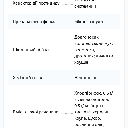
Характер дії пестициду
системний
Препаративна форма
Мікрогранули
Довгоносик;
колорадський жук;
Шкідливий об'єкт
ведмедка;
дротяник; личинки
хрущів
Хімічний склад
Неорганічні
Хлорпірифос, 0.5 г/
кг, імідаклоприд,
0.5 г/ кг, борна
Вміст діючої речовини
кислота, керосин,
крупа, цукор,
рослинна олія,