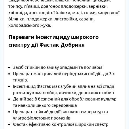
трипсу, п'явиці, довгонос плодожерки, зернівки,
квіткоїда, хрестоцвітої блішки, молі, совки, капустяної
білянки, плодожерки, листовійки, сарани,
колорадського жука.
Переваги інсектициду широкого
спектру дії Фастак Добриня
Засіб стійкий до змиву опадами та поливом
Препарат має тривалий період захисної дії - до 3-х
тижнів.
Інсектицид Фастак має згубний вплив на всі стадії
розвитку комах: яйця, личинки, дорослих особин
Даний засіб безпечний для оброблюваних культур
та навколишнього середовища
Препарат стійкий до дії високих температур та
ультрафіолетових променів
Фастак ефективно контролює широкий спектр