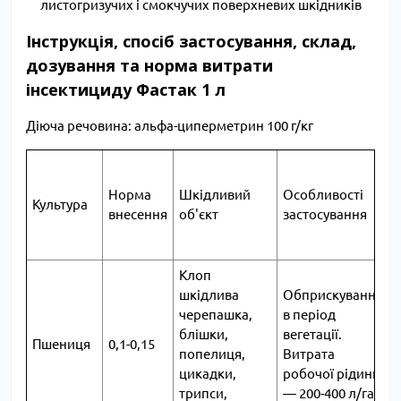
листогризучих і смокчучих поверхневих шкідників
Інструкція, спосіб застосування, склад,
дозування та норма витрати
інсектициду Фастак 1 л
Діюча речовина: альфа-циперметрин 100 г/кг
Норма
Шкідливий
Особливості
Культура
внесення
об'єкт
застосування
Клоп
шкідлива
Обприскування
черепашка,
в період
блішки,
вегетації.
Пшениця
0,1-0,15
2
попелиця,
Витрата
цикадки,
робочої рідини
трипси,
― 200-400 л/га