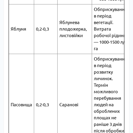
Обприскування
в період
Яблунева
вегетації.
Яблуня
0,2-0,3
плодожерка,
Витрата
3
листовійки
робочої рідини
― 1000-1500 л/
га
Обприскування
в період
розвитку
личинок.
Термін
можливого
перебування
Пасовища
0,2-0,3
Саранові
людей на
-
оброблених
площах не
раніше 3 днів
після обробки.