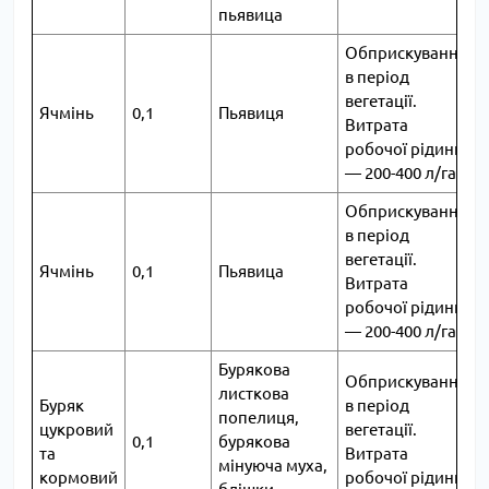
пьявица
Обприскування
в період
вегетації.
Ячмінь
0,1
Пьявиця
2
Витрата
робочої рідини
― 200-400 л/га
Обприскування
в період
вегетації.
Ячмінь
0,1
Пьявица
2
Витрата
робочої рідини
― 200-400 л/га
Бурякова
Обприскування
листкова
Буряк
в період
попелиця,
цукровий
вегетації.
0,1
бурякова
2
та
Витрата
мінуюча муха,
кормовий
робочої рідини