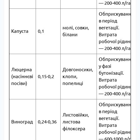
― 200-400 л/га
Обприскування
в період
молі, совки,
вегетації.
Капуста
0,1
2
білани
Витрата
робочої рідини
― 200-400 л/га
Обприскування
у фазі
Люцерна
Довгоносики,
бутонізації.
(насіннєві
0,15-0,2
клопи,
-
Витрата
посіви)
попелиці
робочої рідини
― 200-400 л/га
Обприскування
в період
Листовійки,
вегетації.
Виноград
0,24-0,36
листова
3
Витрата
філоксера
робочої рідини
― 600-1000 л/га