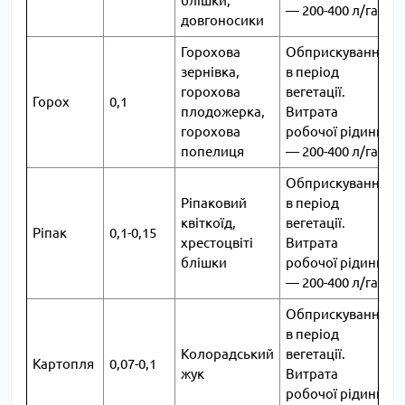
блішки,
― 200-400 л/га
довгоносики
Горохова
Обприскування
зернівка,
в період
горохова
вегетації.
Горох
0,1
2
плодожерка,
Витрата
горохова
робочої рідини
попелиця
― 200-400 л/га
Обприскування
Ріпаковий
в період
квіткоїд,
вегетації.
Ріпак
0,1-0,15
3
хрестоцвіті
Витрата
блішки
робочої рідини
― 200-400 л/га
Обприскування
в період
Колорадський
вегетації.
Картопля
0,07-0,1
2
жук
Витрата
робочої рідини