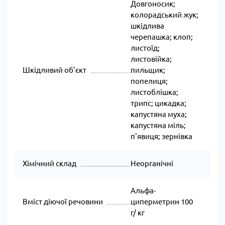
Довгоносик;
колорадський жук;
шкідлива
черепашка; клоп;
листоїд;
листовійка;
Шкідливий об'єкт
пильщик;
попелиця;
листоблішка;
трипс; цикадка;
капустяна муха;
капустяна міль;
п'явиця; зернівка
Хімічний склад
Неорганічні
Альфа-
Вміст діючої речовини
циперметрин 100
г/ кг