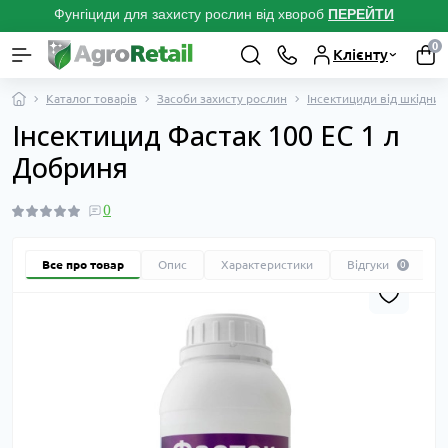
Фунгіциди для захисту рослин від хвороб
ПЕРЕЙТ
И
0
Клієнту
Каталог товарів
Засоби захисту рослин
Інсектициди від шкідник
Інсектицид Фастак 100 EC 1 л
Добриня
0
Все про товар
Опис
Характеристики
Відгуки
0