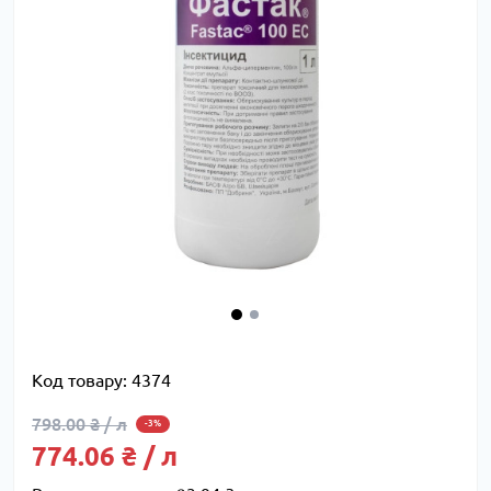
Код товару:
4374
798.00 ₴ / л
-3%
774.06 ₴ / л