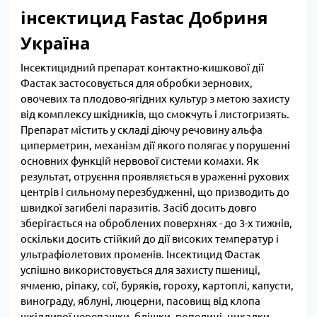
інсектицид Fastac Добриня
Україна
Інсектицидний препарат контактно-кишкової дії
Фастак застосовується для обробки зернових,
овочевих та плодово-ягідних культур з метою захисту
від комплексу шкідників, що смокчуть і листогризять.
Препарат містить у складі діючу речовину альфа
циперметрин, механізм дії якого полягає у порушенні
основних функцій нервової системи комахи. Як
результат, отруєння проявляється в ураженні рухових
центрів і сильному перезбудженні, що призводить до
швидкої загибелі паразитів. Засіб досить довго
зберігається на оброблених поверхнях - до 3-х тижнів,
оскільки досить стійкий до дії високих температур і
ультрафіолетових променів. Інсектицид Фастак
успішно використовується для захисту пшениці,
ячменю, ріпаку, сої, буряків, гороху, картоплі, капусти,
винограду, яблуні, люцерни, пасовищ від клопа
шкідливої ​​черепашки, блішки, попелиці, цикадки,