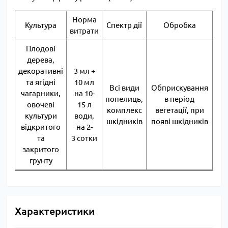
Норма
Культура
Спектр дії
Обробка
витрати
Плодові
дерева,
декоративні
3 мл +
та ягідні
10 мл
Всі види
Обприскування
чагарники,
на 10-
попелиць,
в період
овочеві
15 л
комплекс
вегетації, при
культури
води,
шкідників
появі шкідників
відкритого
на 2-
та
3 сотки
закритого
грунту
Характеристики