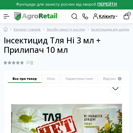
Фунгіциди для захисту рослин від хвороб
ПЕРЕЙТ
И
0
Клієнту
Каталог товарів
Засоби захисту рослин
Інсектициди від шкідник
Інсектицид Тля Ні 3 мл +
Прилипач 10 мл
0
Все про товар
Опис
Характеристики
Відгуки
0