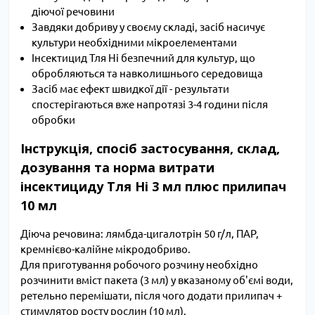
діючої речовини
Завдяки добриву у своєму складі, засіб насичує
культури необхідними мікроелементами
Інсектицид Тля Ні безпечний для культур, що
обробляються та навколишнього середовища
Засіб має ефект швидкої дії - результати
спостерігаються вже напротязі 3-4 години після
обробки
Інструкція, спосіб застосування, склад,
дозування та норма витрати
інсектициду Тля Ні 3 мл плюс прилипач
10 мл
Діюча речовина:
лямбда-цигалотрін 50 г/л, ПАР, 
кремнієво-калійне мікродобриво.
Для приготування робочого розчину необхідно
розчинити вміст пакета (3 мл) у вказаному об'ємі води,
ретельно перемішати, після чого додати прилипач +
стимулятор росту рослин (10 мл).