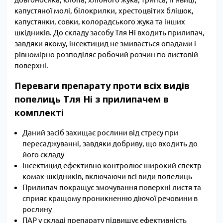
капустяної молі, білокрилки, хрестоцвітих блішок,
капустянки, совки, колорадського жука та інших
шкідників. До складу засобу Тля Ні входить прилипач,
завдяки якому, інсектицид не змивається опадами і
рівномірно розподіляє робочий розчин по листовій
поверхні.
Переваги препарату проти всіх видів
попелиць Тля Ні з прилипачем в
комплекті
Даний засіб захищає рослини від стресу при
пересаджуванні, завдяки добриву, що входить до
його складу
Інсектицид ефективно контролює широкий спектр
комах-шкідників, включаючи всі види попелиць
Прилипач покращує змочування поверхні листя та
сприяє кращому проникненню діючої речовини в
рослину
ПАР у складі препарату підвищує ефективність