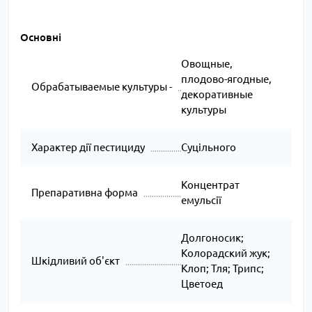
Основні
Овощные,
плодово-ягодные,
Обрабатываемые культуры -
декоративные
культуры
Характер дії пестициду
Суцільного
Концентрат
Препаративна форма
емульсії
Долгоносик;
Колорадский жук;
Шкідливий об'єкт
Клоп; Тля; Трипс;
Цветоед