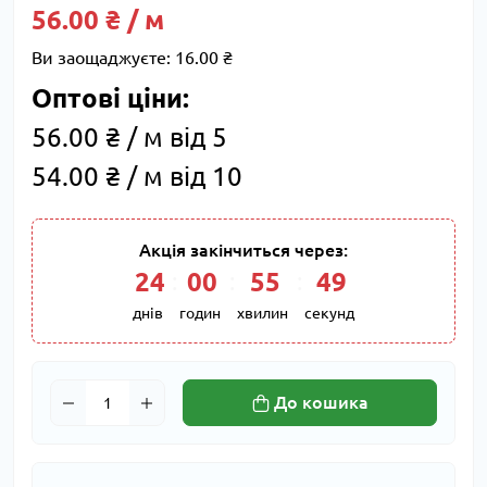
56.00 ₴ / м
Ви заощаджуєте:
16.00 ₴
Оптові ціни:
56.00 ₴ / м від 5
54.00 ₴ / м від 10
Акція закінчиться через:
24
:
00
:
55
:
48
днів
годин
хвилин
секунд
До кошика