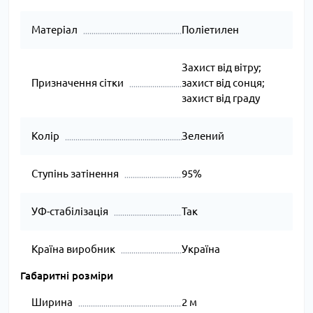
Матеріал
Поліетилен
Захист від вітру;
Призначення сітки
захист від сонця;
захист від граду
Колір
Зелений
Ступінь затінення
95%
УФ-стабілізація
Так
Країна виробник
Україна
Габаритні розміри
Ширина
2 м