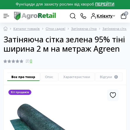
Фунгіциди для захисту рослин від хвороб
ПЕРЕЙТ
И
0
Клієнту
Каталог товарів
Сітки садові
Затіняюча сітка
Затіняюча сітка
Затіняюча сітка зелена 95% тіні
ширина 2 м на метраж Agreen
0
Все про товар
Опис
Характеристики
Відгуки
0
Хіт продажів