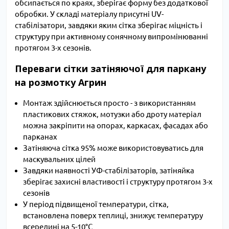
обсипається по краях, зберігає форму без додаткової
обробки. У складі матеріалу присутні UV-
стабілізатори, завдяки яким сітка зберігає міцність і
структуру при активному сонячному випромінюванні
протягом 3-х сезонів.
Переваги сітки затіняючої для паркану
на розмотку Агрин
Монтаж здійснюється просто - з використанням
пластикових стяжок, мотузки або дроту матеріал
можна закріпити на опорах, каркасах, фасадах або
парканах
Затіняюча сітка 95% може використовуватись для
маскувальних цілей
Завдяки наявності УФ-стабілізаторів, затіняйка
зберігає захисні властивості і структуру протягом 3-х
сезонів
У період підвищеної температури, сітка,
встановлена поверх теплиці, знижує температуру
всередині на 5-10°C