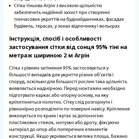
Сітка тіньова Агрін з високою щільністю
забезпечить надійний захист при створенні
тимчасових укриттів на будмайданчиках, фасадах
будівель, терасах, у зонах відпочинку і вольєрах
Інструкція, спосіб і особливості
застосування сітки від сонця 95% тіні на
метраж шириною 2 м Агрін
Сітка з рівнем затінення 95% застосовується у
більшості випадків для укриття різних об’єктів і
споруд, оскільки для більшості рослин така щільність
виявляється надмірною. Перед монтажем необхідно
підготувати каркас або опорну основу, на яку
кріпитиметься полотно. Сітку слід розгорнути і
рівномірно розподілити по поверхні навісу. Кріплення
виконується по краях і кутах за допомогою
пластикових стяжок, мотузки або дроту, фіксуючи
матеріал до опор або поперечних елементів
конструкції. Якщо укривається велика площа, бажано