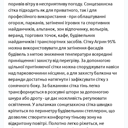
поривів вітру в несприятливу погоду. Сонцезахисна
сітка підходить як для приватного, так і для
професійного використання - при облаштуванні
огорож, парканів, затіненні ігрових та спортивних
майданчиків, альтанок, зон відпочинку, вольєрів,
веранд, торгових точок, кафе, будівельних
майданчиків і транспортних засобів. Сітку Агрин 95%
можна використовувати для затінення фасадів
будівель з метою зниження температури всередині
приміщення і захисту від перегріву. За допомогою
щільної притіняючої сітки можна споруджувати навіси
над парковочними місцями, а для захисту балкона чи
веранди достатньо натягнути і зафіксувати сітку з
сонячного боку. За бажанням сітка тінь легко
трансформується в розсувні штори за допомогою
шнура або дроту - це дає можливість регулювати
освітлення. У альтанках сонцезахисна сітка швидко
кріпиться по периметру будівельним степлером, що
дозволяє створити комфортну тіньову зону на
відкритому повітрі. Полотно легко ріжеться, не