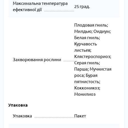
Максимальна температура
25 град.
ефективної дії
Плодовая гниль;
Милдью; Оидиум;
Белая гниль;
Курчавость
листьев;
Клястероспориоз;
Захворювання рослини
Серая гниль;
Парша; Муч­нис­тая
ро­са; Бурая
пятнистость;
Коккомикоз;
Монилиоз
Упаковка
Упаковка
Пакет