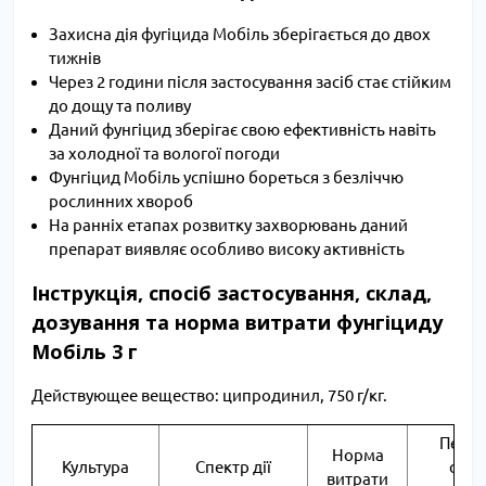
Захисна дія фугіцида Мобіль зберігається до двох
тижнів
Через 2 години після застосування засіб стає стійким
до дощу та поливу
Даний фунгіцид зберігає свою ефективність навіть
за холодної та вологої погоди
Фунгіцид Мобіль успішно бореться з безліччю
рослинних хвороб
На ранніх етапах розвитку захворювань даний
препарат виявляє особливо високу активність
Інструкція, спосіб застосування, склад,
дозування та норма витрати фунгіциду
Мобіль 3 г
Действующее вещество: ципродинил, 750 г/кг.
Періо
Норма
Культура
Спектр дії
стро
витрати