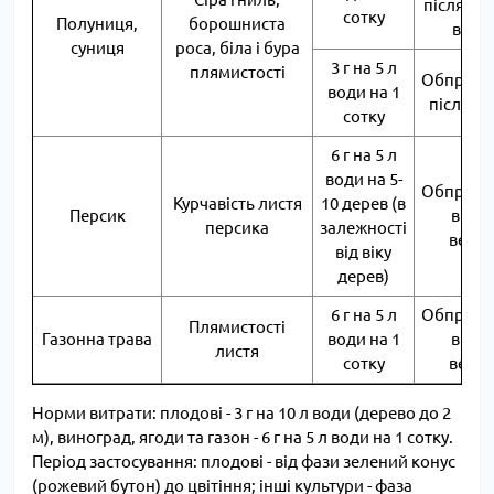
після зб
сотку
Полуниця,
борошниста
врож
суниця
роса, біла і бура
3 г на 5 л
плямистості
Обприск
води на 1
після цв
сотку
6 г на 5 л
води на 5-
Обприск
Курчавість листя
10 дерев (в
Персик
в пер
персика
залежності
вегет
від віку
дерев)
6 г на 5 л
Обприск
Плямистості
Газонна трава
води на 1
в пер
листя
сотку
вегет
Норми витрати: плодові - 3 г на 10 л води (дерево до 2
м), виноград, ягоди та газон - 6 г на 5 л води на 1 сотку.
Період застосування: плодові - від фази зелений конус
(рожевий бутон) до цвітіння; інші культури - фаза