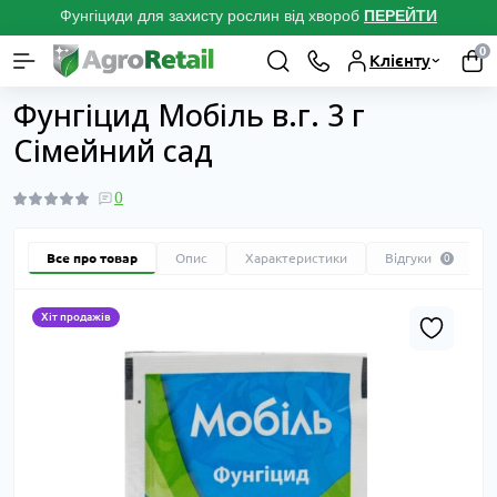
Фунгіциди для захисту рослин від хвороб
ПЕРЕЙТ
И
0
Клієнту
Каталог товарів
Засоби захисту рослин
Фунгіциди від хвороб р
Фунгіцид Мобіль в.г. 3 г
Сімейний сад
0
Все про товар
Опис
Характеристики
Відгуки
0
Хіт продажів