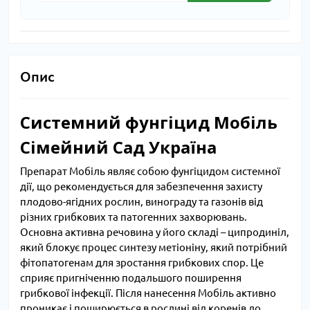
Опис
Системний фунгіцид Мобіль
Сімейний Сад Україна
Препарат Мобіль являє собою фунгіцидом системної
дії, що рекомендується для забезпечення захисту
плодово-ягідних рослин, винограду та газонів від
різних грибкових та патогенних захворювань.
Основна активна речовина у його складі – ципродиніл,
який блокує процес синтезу метіоніну, який потрібний
фітопатогенам для зростання грибкових спор. Це
сприяє пригніченню подальшого поширення
грибкової інфекції. Після нанесення Мобіль активно
проникає і поширюється в рослині від коренів до