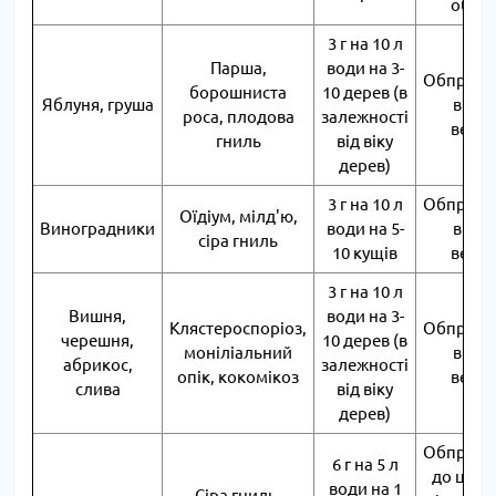
обро
3 г на 10 л
Парша,
води на 3-
Обприск
борошниста
10 дерев (в
Яблуня, груша
в пер
роса, плодова
залежності
вегет
гниль
від віку
дерев)
3 г на 10 л
Обприск
Оїдіум, мілд'ю,
Виноградники
води на 5-
в пер
сіра гниль
10 кущів
вегет
3 г на 10 л
Вишня,
води на 3-
Клястероспоріоз,
Обприск
черешня,
10 дерев (в
моніліальний
в пер
абрикос,
залежності
опік, кокомікоз
вегет
слива
від віку
дерев)
Обприск
6 г на 5 л
до цвіті
води на 1
Сіра гниль,