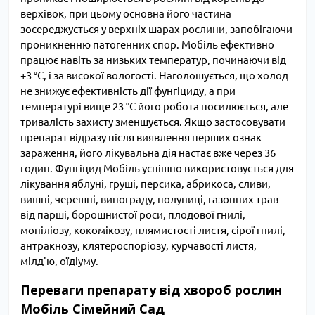
верхівок, при цьому основна його частина
зосереджується у верхніх шарах рослини, запобігаючи
проникненню патогенних спор. Мобіль ефективно
працює навіть за низьких температур, починаючи від
+3 °С, і за високої вологості. Наголошується, що холод
не знижує ефективність дії фунгіциду, а при
температурі вище 23 °С його робота посилюється, але
тривалість захисту зменшується. Якщо застосовувати
препарат відразу після виявлення перших ознак
зараження, його лікувальна дія настає вже через 36
годин. Фунгіцид Мобіль успішно використовується для
лікування яблуні, груші, персика, абрикоса, сливи,
вишні, черешні, винограду, полуниці, газонних трав
від парші, борошнистої роси, плодової гнилі,
моніліозу, кокомікозу, плямистості листя, сірої гнилі,
антракнозу, клятероспоріозу, курчавості листя,
мілд'ю, оїдіуму.
Переваги препарату від хвороб рослин
Мобіль Сімейний Сад