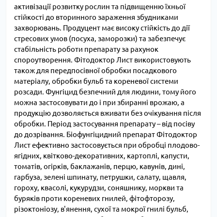
активізації розвитку рослин та підвищенню їхньої
стійкості до вторинного зараження збудниками
захворювань. Продуцент має високу стійкість до дії
стресових умов (посуха, заморозки) та забезпечує
стабільність роботи препарату за рахунок
спороутворення. Фітодоктор Лист використовують
також для передпосівної обробки посадкового
матеріалу, обробки бульб та кореневої системи
розсади. Фунгіцид безпечний для людини, тому його
можна застосовувати до і при збиранні врожаю, а
продукцію дозволяється вживати без очікування після
обробки. Період застосування препарату – від посіву
до дозрівання. Біофунгіцидний препарат Фітодоктор
Лист ефективно застосовується при обробці плодово-
ягідних, квітково-декоративних, картоплі, капусти,
томатів, огірків, баклажанів, перцю, кавунів, дині,
гарбуза, зелені шпинату, петрушки, салату, щавля,
гороху, квасолі, кукурудзи, соняшнику, моркви та
буряків проти кореневих гнилей, фітофторозу,
різоктоніозу, в'янення, сухої та мокрої гнилі бульб,