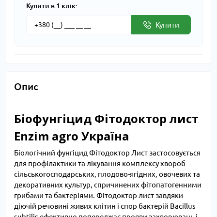
Купити в 1 клік:
Купити
Опис
Біофунгіцид Фітодоктор лист
Enzim agro Україна
Біологічний фунгіцид Фітодоктор Лист застосовується
для профілактики та лікування комплексу хвороб
сільськогосподарських, плодово-ягідних, овочевих та
декоративних культур, спричинених фітопатогенними
грибами та бактеріями. Фітодоктор лист завдяки
діючій речовині живих клітин і спор бактерій Bacillus
subtilis ефективно попереджає прояви захворювань і