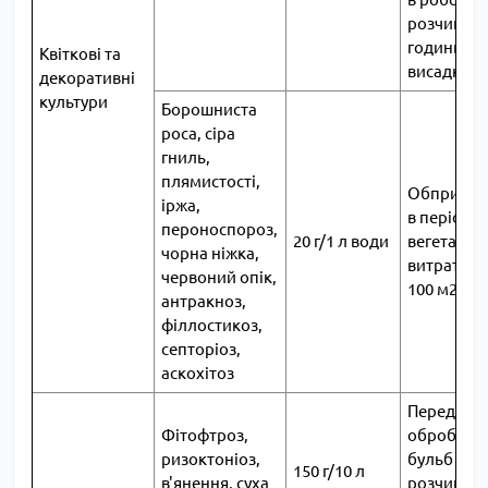
розчині на
години пе
Квіткові та
висадкою
декоративні
культури
Борошниста
роса, сіра
гниль,
плямистості,
Обприску
іржа,
в період
пероноспороз,
20 г/1 л води
вегетації.
чорна ніжка,
витрати 5 
червоний опік,
100 м2
антракноз,
філлостикоз,
септоріоз,
аскохітоз
Передпос
Фітофтроз,
обробка
ризоктоніоз,
бульб ро
150 г/10 л
в'янення, суха
розчином