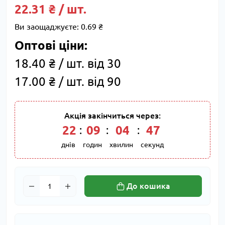
22.31 ₴ / шт.
Ви заощаджуєте:
0.69 ₴
Оптові ціни:
18.40 ₴ / шт. від 30
17.00 ₴ / шт. від 90
Акція закінчиться через:
22
:
09
:
04
:
46
днів
годин
хвилин
секунд
До кошика