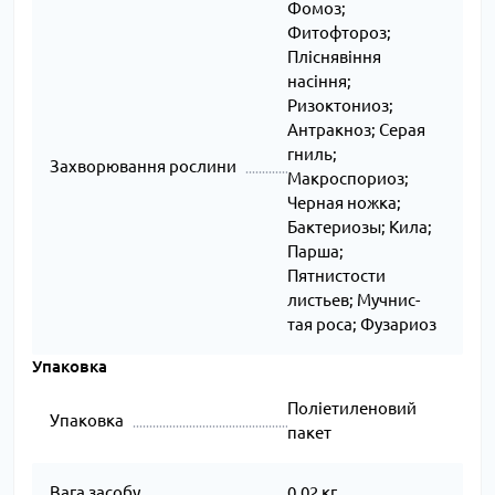
Фомоз;
Фитофтороз;
Пліснявіння
насіння;
Ризоктониоз;
Антракноз; Серая
гниль;
Захворювання рослини
Макроспориоз;
Черная ножка;
Бактериозы; Кила;
Парша;
Пятнистости
листьев; Муч­нис­
тая ро­са; Фузариоз
Упаковка
Поліетиленовий
Упаковка
пакет
Вага засобу
0.02 кг