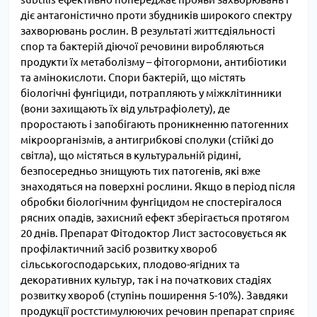
діє антагоністично проти збудників широкого спектру
захворювань рослин. В результаті життєдіяльності
спор та бактерій діючої речовини виробляються
продукти їх метаболізму – фітогормони, антибіотики
та амінокислоти. Спори бактерій, що містять
біологічні фунгіциди, потрапляють у міжклітинники
(вони захищають їх від ультрафіолету), де
проростають і запобігають проникненню патогенних
мікроорганізмів, а антигрибкові сполуки (стійкі до
світла), що містяться в культуральній рідині,
безпосередньо знищують тих патогенів, які вже
знаходяться на поверхні рослини. Якщо в період після
обробки біологічним фунгіцидом не спостерігалося
рясних опадів, захисний ефект зберігається протягом
20 днів. Препарат Фітодоктор Лист застосовується як
профілактичний засіб розвитку хвороб
сільськогосподарських, плодово-ягідних та
декоративних культур, так і на початкових стадіях
розвитку хвороб (ступінь поширення 5-10%). Завдяки
продукції ростстимулюючих речовин препарат сприяє