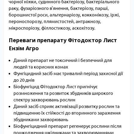
чорної ніжки, судинного бактеріозу, бактеріального
раку, фузаріозного в'янення, бактеріозу, парші,
борошнистої роси, альтернаріозу, коккомікозу, іржі,
пероноспорозу, плямистостей, антракнозу,
мікроспоріозу, філлостикозу, аскохітозу.
Переваги препарату Фітодоктор Лист
Ензім Агро
Даний препарат не токсичний і безпечний для
людей та корисних комах
Фунгіцидний засіб має тривалий період захисної дії
до 20 днів
Біофунгіцид Фітодоктор Лист пригнічує
розмноження та розвиток збудників широкого
спектру захворювань рослин
Даний засіб сприяє активізації розвитку рослин та
підвищенню їх стійкості до вторинного зараження
збудниками захворювань
Біофунгіцидний препарат регенерує рослини після
пошкодження шкідниками та захворюваннями