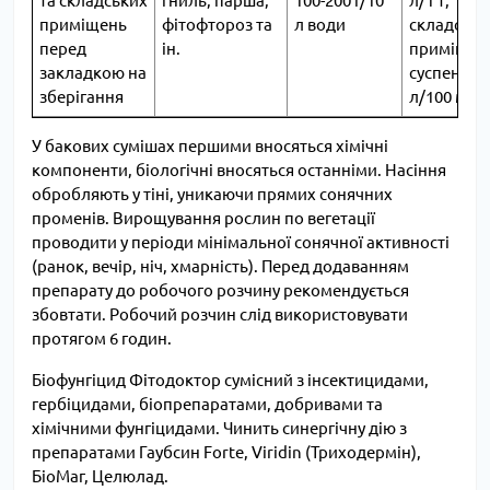
та складських
гниль, парша,
100-200 г/10
л/1 т;
приміщень
фітофтороз та
л води
складськи
перед
ін.
приміщен
закладкою на
суспензією
зберігання
л/100 м2
У бакових сумішах першими вносяться хімічні
компоненти, біологічні вносяться останніми. Насіння
обробляють у тіні, уникаючи прямих сонячних
променів. Вирощування рослин по вегетації
проводити у періоди мінімальної сонячної активності
(ранок, вечір, ніч, хмарність). Перед додаванням
препарату до робочого розчину рекомендується
збовтати. Робочий розчин слід використовувати
протягом 6 годин.
Біофунгіцид Фітодоктор сумісний з інсектицидами,
гербіцидами, біопрепаратами, добривами та
хімічними фунгіцидами. Чинить синергічну дію з
препаратами Гаубсин Forte, Viridin (Триходермін),
БіоМаг, Целюлад.