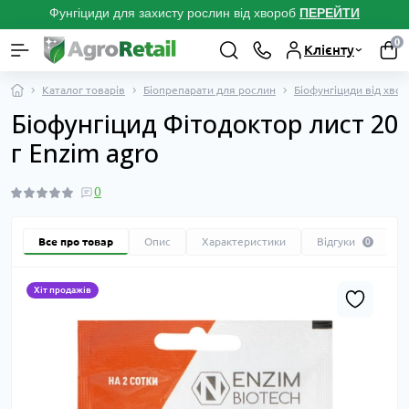
Фунгіциди для захисту рослин від хвороб
ПЕРЕЙТ
И
0
Клієнту
Каталог товарів
Біопрепарати для рослин
Біофунгіциди від хво
Біофунгіцид Фітодоктор лист 20
г Enzim agro
0
Все про товар
Опис
Характеристики
Відгуки
0
Хіт продажів