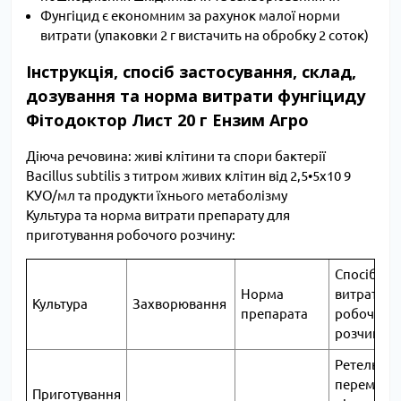
Фунгіцид є економним за рахунок малої норми
витрати (упаковки 2 г вистачить на обробку 2 соток)
Інструкція, спосіб застосування, склад,
дозування та норма витрати фунгіциду
Фітодоктор Лист 20 г Ензим Агро
Діюча речовина: живі клітини та спори бактерії
Bacillus subtilis з титром живих клітин від 2,5•5х10 9
КУО/мл та продукти їхнього метаболізму
Культура та норма витрати препарату для
приготування робочого розчину:
Спосіб об
Норма
витрата
Культура
Захворювання
препарата
робочого
розчину
Ретельно
перемішат
Приготування