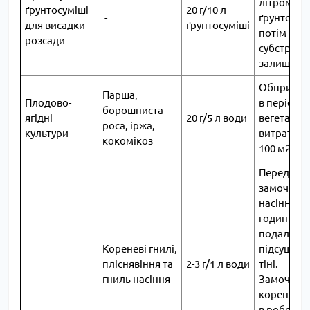
літром
ґрунтосуміші
20 г/10 л
-
ґрунтосумі
для висадки
ґрунтосуміші
потім дод
розсади
субстрату
залишивс
Обприску
Парша,
Плодово-
в період
борошниста
ягідні
20 г/5 л води
вегетації.
роса, іржа,
культури
витрати 4-
кокомікоз
100 м2
Передпос
замочува
насіння на
години з
подальш
Кореневі гнилі,
підсушува
пліснявіння та
2-3 г/1 л води
тіні.
гниль насіння
Замочува
коренів р
в робочом