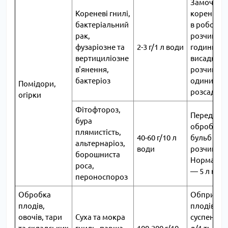
Замочува
Кореневі гнилі,
коренів р
бактеріальний
в робочом
рак,
розчині на
фузаріозне та
2-3 г/1 л води
години пе
вертициліозне
висадкою.
в'янення,
розчину н
бактеріоз
одиниць
Помідори,
розсади.
огірки
Фітофтороз,
Передпос
бура
обробка
плямистість,
40-60 г/10 л
бульб ро
альтернаріоз,
води
розчином
борошниста
Норма ви
роса,
— 5 л на 1
пероноспороз
Обробка
Обприску
плодів,
плодів і о
овочів, тари
Суха та мокра
суспензією