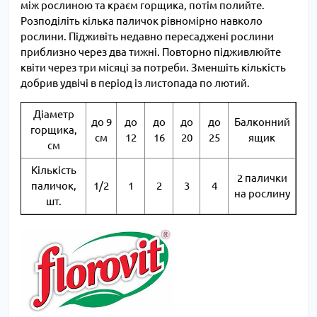
між рослиною та краєм горщика, потім полийте.
Розподіліть кілька паличок рівномірно навколо
рослини. Підживіть недавно пересаджені рослини
приблизно через два тижні. Повторно підживлюйте
квіти через три місяці за потреби. Зменшіть кількість
добрив удвічі в період із листопада по лютий.
Діаметр
до 9
до
до
до
до
Балконний
горщика,
см
12
16
20
25
ящик
см
Кількість
2 палички
паличок,
1/2
1
2
3
4
на рослину
шт.