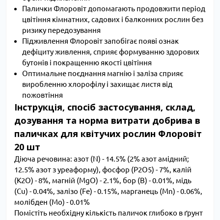
Палички Флоровіт допомагають продовжити період
цвітіння кімнатних, садових і балконних рослин без
ризику передозування
Підживлення Флоровіт запобігає появі ознак
дефіциту живлення, сприяє формуванню здорових
бутонів і покращенню якості цвітіння
Оптимальне поєднання магнію і заліза сприяє
виробленню хлорофілу і захищає листя від
пожовтіння
Інструкція, спосіб застосування, склад,
дозування та норма витрати добрива в
паличках для квітучих рослин Флоровіт
20 шт
Діюча речовина: азот (N) - 14.5% (2% азот амідний;
12.5% азот з уреаформу), фосфор (Р2О5) - 7%, калій
(К2О) - 8%, магній (MgO) - 2.1%, бор (B) - 0.01%, мідь
(Cu) - 0.04%, залізо (Fe) - 0.15%, марганець (Mn) - 0.06%,
молібден (Mo) - 0.01%
Помістіть необхідну кількість паличок глибоко в ґрунт