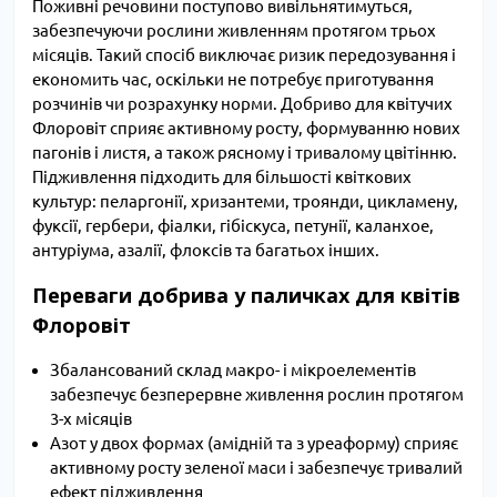
Поживні речовини поступово вивільнятимуться,
забезпечуючи рослини живленням протягом трьох
місяців. Такий спосіб виключає ризик передозування і
економить час, оскільки не потребує приготування
розчинів чи розрахунку норми. Добриво для квітучих
Флоровіт сприяє активному росту, формуванню нових
пагонів і листя, а також рясному і тривалому цвітінню.
Підживлення підходить для більшості квіткових
культур: пеларгонії, хризантеми, троянди, цикламену,
фуксії, гербери, фіалки, гібіскуса, петунії, каланхое,
антуріума, азалії, флоксів та багатьох інших.
Переваги добрива у паличках для квітів
Флоровіт
Збалансований склад макро- і мікроелементів
забезпечує безперервне живлення рослин протягом
3-х місяців
Азот у двох формах (амідній та з уреаформу) сприяє
активному росту зеленої маси і забезпечує тривалий
ефект підживлення