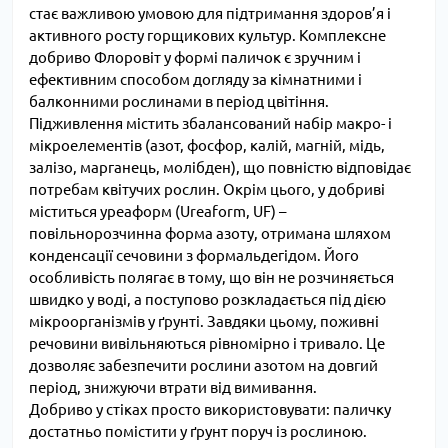
стає важливою умовою для підтримання здоров’я і
активного росту горщикових культур. Комплексне
добриво Флоровіт у формі паличок є зручним і
ефективним способом догляду за кімнатними і
балконними рослинами в період цвітіння.
Підживлення містить збалансований набір макро- і
мікроелементів (азот, фосфор, калій, магній, мідь,
залізо, марганець, молібден), що повністю відповідає
потребам квітучих рослин. Окрім цього, у добриві
міститься уреаформ (Ureaform, UF) –
повільнорозчинна форма азоту, отримана шляхом
конденсації сечовини з формальдегідом. Його
особливість полягає в тому, що він не розчиняється
швидко у воді, а поступово розкладається під дією
мікроорганізмів у ґрунті. Завдяки цьому, поживні
речовини вивільняються рівномірно і тривало. Це
дозволяє забезпечити рослини азотом на довгий
період, знижуючи втрати від вимивання.
Добриво у стіках просто використовувати: паличку
достатньо помістити у ґрунт поруч із рослиною.