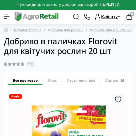
Фунгіциди для захисту рослин від хвороб
ПЕРЕЙТ
И
0
Клієнту
Каталог товарів
Добрива для рослин
Добрива для кімнатних та 
Добриво в паличках Florovit
для квітучих рослин 20 шт
0
Все про товар
Опис
Характеристики
Відгуки
0
Акція