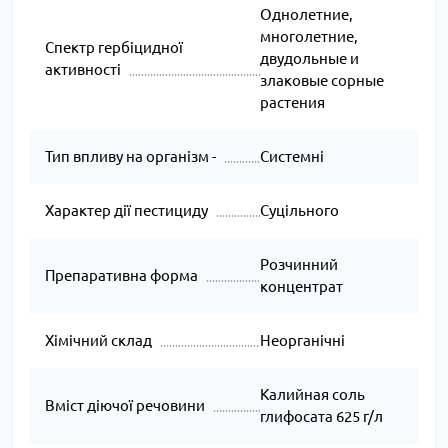
Однолетние,
многолетние,
Спектр гербіцидної
двудольные и
активності
злаковые сорные
растения
Тип впливу на організм -
Системні
Характер дії пестициду
Суцільного
Розчинний
Препаративна форма
концентрат
Хімічний склад
Неорганічні
Калийная соль
Вміст діючої речовини
глифосата 625 г/л