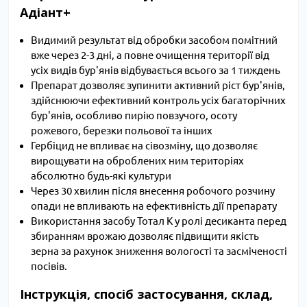
Адіант+
Видимий результат від обробки засобом помітний
вже через 2-3 дні, а повне очищення території від
усіх видів бур'янів відбувається всього за 1 тиждень
Препарат дозволяє зупинити активний ріст бур'янів,
здійснюючи ефективний контроль усіх багаторічних
бур'янів, особливо пирію повзучого, осоту
рожевого, березки польової та інших
Гербіцид не впливає на сівозміну, що дозволяє
вирощувати на оброблених ним територіях
абсолютно будь-які культури
Через 30 хвилин після внесення робочого розчину
опади не впливають на ефективність дії препарату
Використання засобу Тотал К у ролі десиканта перед
збиранням врожаю дозволяє підвищити якість
зерна за рахунок зниження вологості та засміченості
посівів.
Інструкція, спосіб застосування, склад,