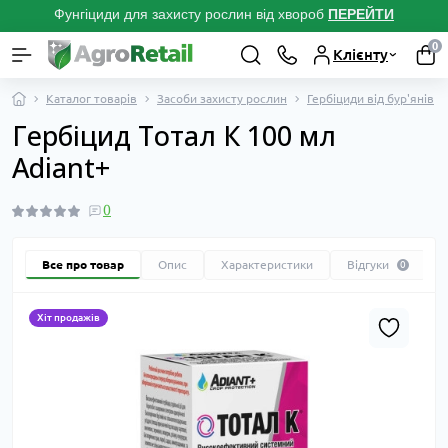
Фунгіциди для захисту рослин від хвороб
ПЕРЕЙТ
И
0
Клієнту
Каталог товарів
Засоби захисту рослин
Гербіциди від бур'янів
Гербіцид Тотал К 100 мл
Adiant+
0
Все про товар
Опис
Характеристики
Відгуки
0
Хіт продажів