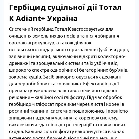
Гербіцид суцільної дії Тотал
К Adiant+ Україна
Системний гербіцид Тотал К застосовується для
очищення земельних до посівів та після збирання
врожаю агрокультур, а також ділянок
несільськогосподарського призначення (узбіччя доріг,
залізничні насипи), включаючи відкриті колекторно-
дренажні та зрошувальні системи та їх узбіччя від
широкого спектра однорічних і багаторічних бур'янів,
зокрема кущів. Засіб використовується як десикант
для зернобобових та соняшника. Ефективність дії
препарату зумовлена властивостями його діючої
речовини – калійної солі гліфосату. Під час обробок
гербіцидом гліфосат проникає через листя і корені в
рослинні тканини, системно поширюючись і повністю
знищуючи надземну частину та кореневу систему,
виключаючи здатність до регенерації та появи нових
сходів. Калійна сіль гліфосату накопичується в зонах
активного росту, блокує фізіологічні процеси, що