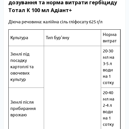
дозування та норма витрати гербіциду
Тотал К 100 мл Адіант+
Діюча речовина: калійна сіль гліфосату 625 г/л
Норма
Культура
Тип бур'яну
витрат
20-30
Землі під
мл на
посадку
3-5 л
картоплі та
води
овочевих
на 1
культур
сотку
20-40
мл на
Землі після
2-4 л
прибирання
води
врожаю
на 1
сотку