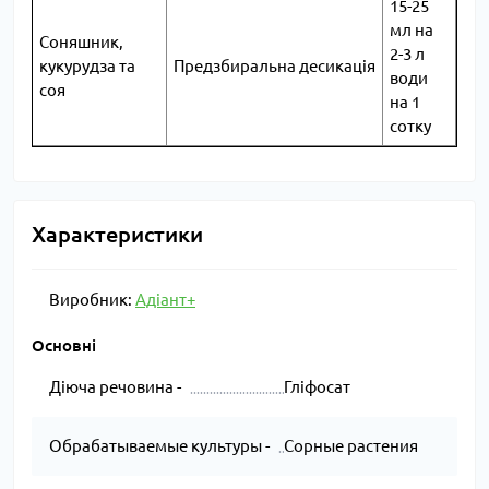
15-25
мл на
Соняшник,
2-3 л
кукурудза та
Предзбиральна десикація
води
соя
на 1
сотку
Характеристики
Виробник:
Адіант+
Основні
Діюча речовина -
Гліфосат
Обрабатываемые культуры -
Сорные растения