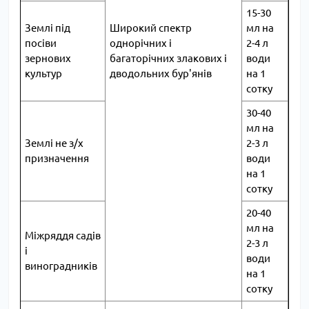
15-30
Землі під
Широкий спектр
мл на
посіви
однорічних і
2-4 л
зернових
багаторічних злакових і
води
культур
дводольних бур'янів
на 1
сотку
30-40
мл на
Землі не з/х
2-3 л
призначення
води
на 1
сотку
20-40
мл на
Міжряддя садів
2-3 л
і
води
виноградників
на 1
сотку