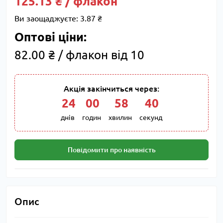
125.13 ₴ / флакон
Ви заощаджуєте:
3.87 ₴
Оптові ціни:
82.00 ₴ / флакон від 10
Акція закінчиться через:
24
:
00
:
58
:
39
днів
годин
хвилин
секунд
Повідомити про наявність
Опис