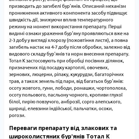
призводить до загибелі бур'янів. Описаний механізм
проникнення активного компонента засобу підвищує
швидкість дії, знижуючи вплив температурного
режиму на момент використання препарату. Перші
видимі ознаки ураження бур'яну проявляються вже на
2-3 добу у вигляді хлорозу (пожовтіння листя), а повна
загибель настає на 4-7 добу після обробки, залежно від
видового складу бур'янів та норм внесення препарату.
Тотал К застосовують при обробці посівних ділянок,
призначених під посадку картоплі, овочевих,
зернових, люцерни, ріпаку, кукурудзи, багаторічних
трав, а також земель під пари, від багатьох бур'янів:
осоту жовтого, гуми, лободи, ромашки, чортополоха,
осоту польового, пасльону чорного, кропиви глухої
білої, пирію повзучого, амброзії, сорго алепського,
щириці, елевзини індійської, пальчатки, осоки,
рогози.
Переваги препарату від злакових та
широколистяних бур'янів Тотал К