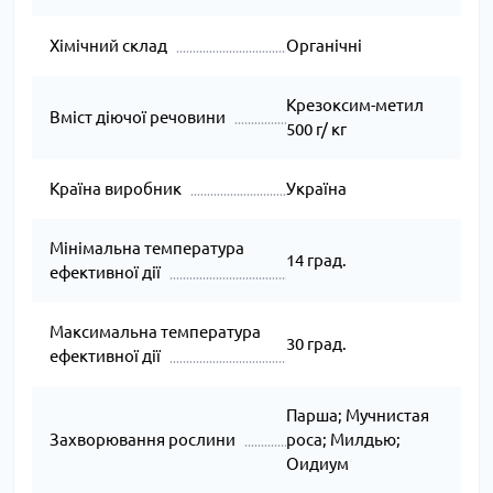
Хімічний склад
Органічні
Крезоксим-метил
Вміст діючої речовини
500 г/ кг
Країна виробник
Україна
Мінімальна температура
14 град.
ефективної дії
Максимальна температура
30 град.
ефективної дії
Парша; Муч­нис­тая
Захворювання рослини
ро­са; Милдью;
Оидиум