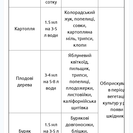
сотку
Колорадський
жук, попелиці,
1.5 мл
совки,
Картопля
на 3-5
картопляна
л води
міль, трипси,
клопи
Яблуневий
квіткоїд,
пильщик,
3-4 мл
трипси,
Плодові
на 5-8 л
попелиці,
Обприскуванн
дерева
води
плодожерки,
в період
листовійки,
вегетації
каліфорнійська
культур у разі
щитівка
появи
шкідників
Бурякові
1.5 мл
довгоносики,
Буряк
на 3-5 л
блішки,