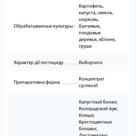
Картофель,
капуста, свекла,
морковь,
Обрабатываемые культуры -
бахчевые,
плодовые
деревья, яблоня,
груша
Характер дії пестициду
Виборчого
Концентрат
Препаративна форма
суспензії
Капустный билан;
Колорадский жук;
Клещи;
Крестоцветные
блошки;
Листовертки;