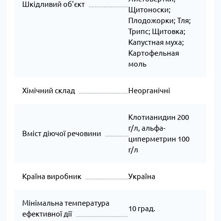
Шкідливий об'єкт
Щитоноски;
Плодожорки; Тля;
Трипс; Щитовка;
Капустная муха;
Картофельная
моль
Хімічний склад
Неорганічні
Клотианидин 200
г/л, альфа-
Вміст діючої речовини
циперметрин 100
г/л
Країна виробник
Україна
Мінімальна температура
10 град.
ефективної дії