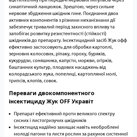
синаптичний ланцюжок. Зрештою, через сильне
нервове збудження шкідник гине. Поєднання двох
активних компонентів з різними механізмами дії
забезпечує тривалий період захисного впливу та
запобігає розвитку резистентності (стійкості)
шкідників до препарату. Інсектицидний засіб Жук офф
ефективно застосовують для обробки картоплі,
зернових колосових, ріпаку, гороху, буряків,
кукурудзи, соняшника, капусти, моркви, огірків,
баштанних культур, плодових насаджень від
колорадського жука, попелиці, картопляної молі,
трипсів, клопів, совок.
Переваги двокомпонентного
інсектициду Жук OFF Укравіт
Препарат ефективний проти великого спектру
сисних і листогризучих шкідників
Інсектицид надійно захищає навіть необроблені
молоді пагони та листя рослин за рахунок системної