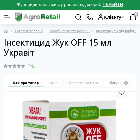
Фунгіциди для захисту рослин від хвороб
ПЕРЕЙТ
И
0
Клієнту
Каталог товарів
Засоби захисту рослин
Інсектициди від шкідник
Інсектицид Жук OFF 15 мл
Укравіт
0
Все про товар
Опис
Характеристики
Відгуки
0