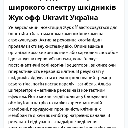
широкого спектру шкідників
Жук офф Ukravit Україна
Універсальний інсектицид Жук off застосовується для
боротьби з багатьма комахами-шкідниками на
агрокультурах. Активна речовина клотіанідин
проявляє активну системну дію. Опинившись в
організмі комахи контактним або харчовим способом
і досягнувши нервової системи, вона блокує
постсинаптичні холінергічні рецептори, викликаючи
гіперактивність нервових клітин. В результаті у
шкідників відбувається неконтрольований тремор
всього тіла, потім настає параліч і загибель. Альфа-
циперметрин – активна речовина із контактним
ефектом. Його механізм дії полягає у блокуванні
обміну іонів натрію та калію в пресинаптичній
мембрані, порушуючи проникність клітинних
мембран та діючи як інгібітор натрієвих каналів. В
результаті відбувається надмірне виділення
ацетилхоліну при передачі нервових імпульсів через