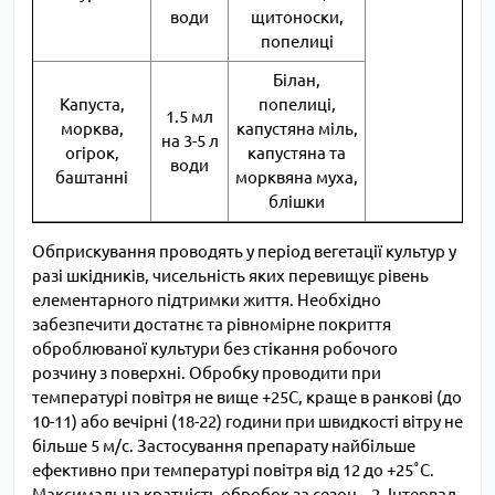
води
щитоноски,
попелиці
Білан,
Капуста,
попелиці,
1.5 мл
морква,
капустяна міль,
на 3-5 л
огірок,
капустяна та
води
баштанні
морквяна муха,
блішки
Обприскування проводять у період вегетації культур у
разі шкідників, чисельність яких перевищує рівень
елементарного підтримки життя. Необхідно
забезпечити достатнє та рівномірне покриття
оброблюваної культури без стікання робочого
розчину з поверхні. Обробку проводити при
температурі повітря не вище +25С, краще в ранкові (до
10-11) або вечірні (18-22) години при швидкості вітру не
більше 5 м/с. Застосування препарату найбільше
ефективно при температурі повітря від 12 до +25˚С.
Максимальна кратність обробок за сезон – 2. Інтервал