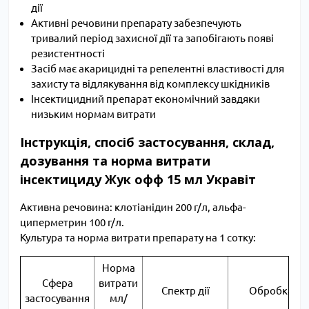
дії
Активні речовини препарату забезпечують
тривалий період захисної дії та запобігають появі
резистентності
Засіб має акарицидні та репелентні властивості для
захисту та відлякування від комплексу шкідників
Інсектицидний препарат економічний завдяки
низьким нормам витрати
Інструкція, спосіб застосування, склад,
дозування та норма витрати
інсектициду Жук офф 15 мл Укравіт
Активна речовина: клотіанідин 200 г/л, альфа-
циперметрин 100 г/л.
Культура та норма витрати препарату на 1 сотку:
Норма
Сфера
витрати
Спектр дії
Обробка
застосування
мл/