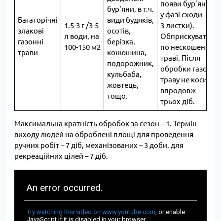
появи бур'янів
бур'яни, в т.ч.
у фазі сходи - 2-
Багаторічні
види будяків,
1.5-3 г /3-5
3 листки).
злакові
осотів,
л води, на
Обприскувати
газонні
берізка,
100-150 м2
по нескошеній
трави
конюшина,
траві. Після
подорожник,
обробки газону
кульбаба,
траву не косити
жовтець,
впродовж
тощо.
трьох діб.
Максимальна кратність обробок за сезон – 1. Термін
виходу людей на оброблені площі для проведення
ручних робіт – 7 діб, механізованих – 3 доби, для
рекреаційних цілей – 7 діб.