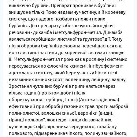
виключно бур'яни. Препарат проникає в бур'яни і
знищує не тільки їхню надземну частину, а й кореневу
систему, що надовго позбавить появи нових
бур'янів. Дію препарату забезпечують його діючі
речовини - дикамба і метсульфурон-метил. Дикамба
являється гербіцидом листяної та ґрунтової дії. Тому
після обробки бур'янів речовина переміщається від
його листяної частини до кореневої системи і знищує
її. Метсульфурон-метил проникає в рослину і системно
пересувається по флоемі та ксилемі, інгібує фермент
ацетолактатсинтазу, який бере участь у біосинтезі
незамінних амінокислот: ізолейцину, лейцину, валіну.
Зростання чутливих бур'янів припиняється через
кілька годин (протягом доби) після
обприскування. Гербіцид Гольф (Аптека садівника)
ефективний при обробці газонних трав проти амброзії
полинолистої, волошки синьої, вероніки (види),
гірчиці польової, жовтецю, грициків звичайних,
кучерявцю Софії, зірочника середнього, талабану
польового, підмаренника чіпкого, полину звичайного,