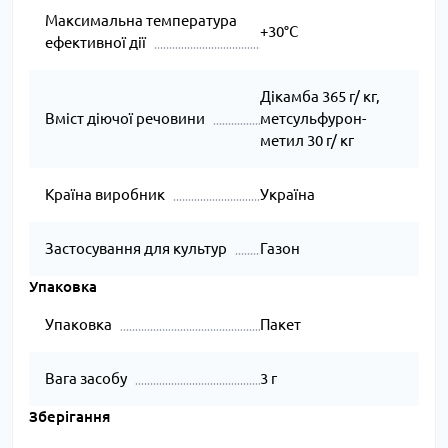
Максимальна температура
+30°C
ефективної дії
Дікамба 365 г/ кг,
Вміст діючої речовини
метсульфурон-
метил 30 г/ кг
Країна виробник
Україна
Застосування для культур
Газон
Упаковка
Упаковка
Пакет
Вага засобу
3 г
Зберігання