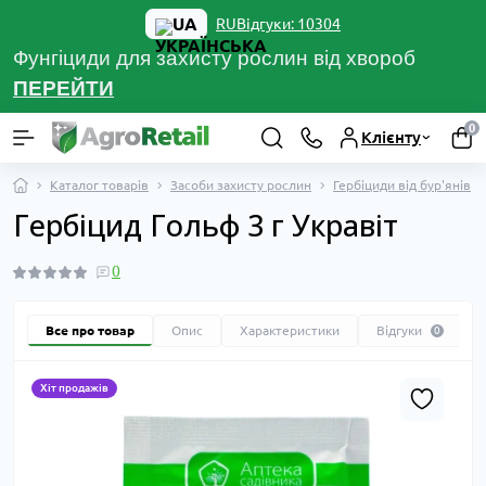
UA
Відгуки: 10304
RU
Фунгіциди для захисту рослин від хвороб
ПЕРЕЙТ
И
0
Клієнту
Каталог товарів
Засоби захисту рослин
Гербіциди від бур'янів
Гербіцид Гольф 3 г Укравіт
0
Все про товар
Опис
Характеристики
Відгуки
0
Хіт продажів