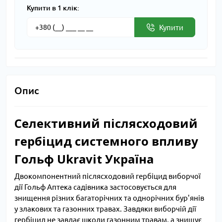
Купити в 1 клік:
Купити
Опис
Селективний післясходовий
гербіцид системного впливу
Гольф Ukravit Україна
Двокомпонентний післясходовий гербіцид виборчої
дії Гольф Аптека садівника застосовується для
знищення різних багаторічних та однорічних бур'янів
у злакових та газонних травах. Завдяки виборчій дії
гербіцид не завдає шкоди газонним травам, а знищує