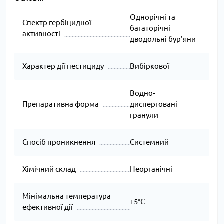
Однорічні та
Спектр гербіцидної
багаторічні
активності
дводольні бур'яни
Характер дії пестициду
Вибіркової
Водно-
Препаративна форма
дисперговані
гранули
Спосіб проникнення
Системний
Хімічний склад
Неорганічні
Мінімальна температура
+5°C
ефективної дії