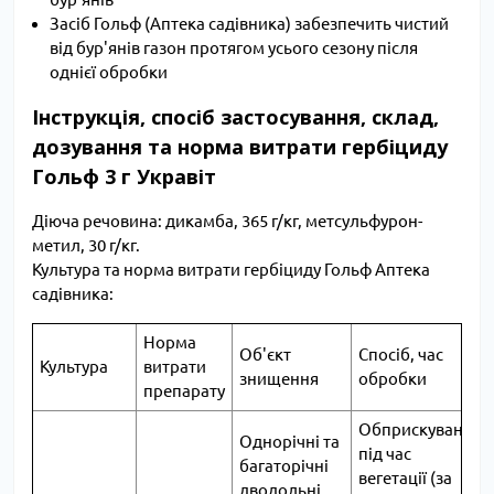
Засіб Гольф (Аптека садівника) забезпечить чистий
від бур'янів газон протягом усього сезону після
однієї обробки
Інструкція, спосіб застосування, склад,
дозування та норма витрати гербіциду
Гольф 3 г Укравіт
Діюча речовина: дикамба, 365 г/кг, метсульфурон-
метил, 30 г/кг.
Культура та норма витрати гербіциду Гольф Аптека
садівника:
Норма
Об'єкт
Спосіб, час
Культура
витрати
знищення
обробки
препарату
Обприскування
Однорічні та
під час
багаторічні
вегетації (за
дводольні