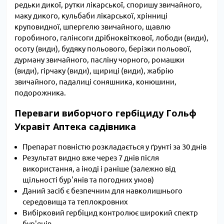
редьки дикої, рутки лікарської, споришу звичайного,
маку дикого, кульбаби лікарської, хрінниці
круповидної, шпергелю звичайного, щавлю
горобиного, галінсоги дрібноквіткової, лободи (види),
осоту (види), будяку польового, берізки польової,
дурману звичайного, пасліну чорного, ромашки
(види), гірчаку (види), щириці (види), жабрію
звичайного, падалиці соняшника, конюшини,
подорожника.
Переваги виборчого гербіциду Гольф
Укравіт Аптека садівника
Препарат повністю розкладається у ґрунті за 30 днів
Результат видно вже через 7 днів після
використання, а іноді і раніше (залежно від
щільності бур'янів та погодних умов)
Даний засіб є безпечним для навколишнього
середовища та теплокровних
Вибірковий гербіцид контролює широкий спектр
бур'янів