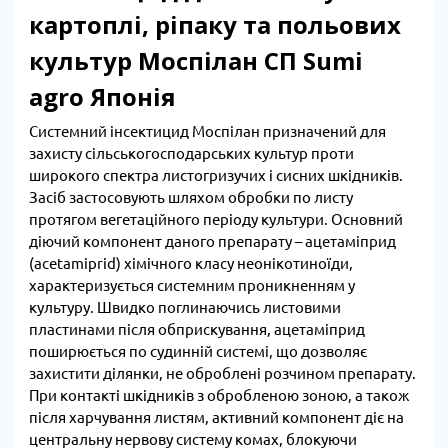
картоплі, ріпаку та польових
культур Моспілан СП Sumi
agro Японія
Системний інсектицид Моспілан призначений для
захисту сільськогосподарських культур проти
широкого спектра листогризучих і сисних шкідників.
Засіб застосовують шляхом обробки по листу
протягом вегетаційного періоду культури. Основний
діючий компонент даного препарату – ацетаміприд
(acetamiprid) хімічного класу неонікотиноїди,
характеризується системним проникненням у
культуру. Швидко поглинаючись листовими
пластинами після обприскування, ацетаміприд
поширюється по судинній системі, що дозволяє
захистити ділянки, не оброблені розчином препарату.
При контакті шкідників з обробленою зоною, а також
після харчування листям, активний компонент діє на
центральну нервову систему комах, блокуючи