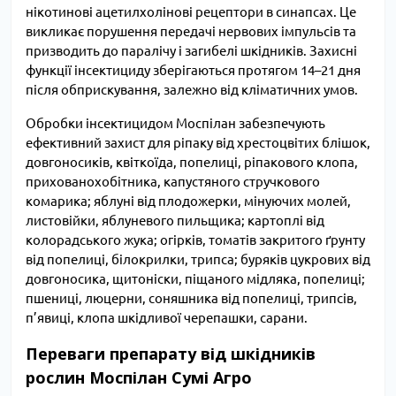
нікотинові ацетилхолінові рецептори в синапсах. Це
викликає порушення передачі нервових імпульсів та
призводить до паралічу і загибелі шкідників. Захисні
функції інсектициду зберігаються протягом 14–21 дня
після обприскування, залежно від кліматичних умов.
Обробки інсектицидом Моспілан забезпечують
ефективний захист для ріпаку від хрестоцвітих блішок,
довгоносиків, квіткоїда, попелиці, ріпакового клопа,
прихованохобітника, капустяного стручкового
комарика; яблуні від плодожерки, мінуючих молей,
листовійки, яблуневого пильщика; картоплі від
колорадського жука; огірків, томатів закритого ґрунту
від попелиці, білокрилки, трипса; буряків цукрових від
довгоносика, щитоніски, піщаного мідляка, попелиці;
пшениці, люцерни, соняшника від попелиці, трипсів,
п’явиці, клопа шкідливої черепашки, сарани.
Переваги препарату від шкідників
рослин Моспілан Сумі Агро