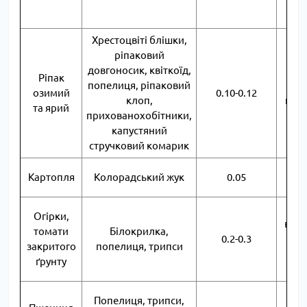
в
Хрестоцвіті блішки,
ріпаковий
довгоносик, квіткоїд,
Об
Ріпак
попелиця, ріпаковий
веге
озимий
0.10-0.12
клоп,
на п
та ярий
прихованохобітники,
піс
капустяний
стручковий комарик
Об
Картопля
Колорадський жук
0.05
Об
Огірки,
веге
томати
Білокрилка,
0.2-0.3
поя
закритого
попелиця, трипси
р
ґрунту
Об
Попелиця, трипси,