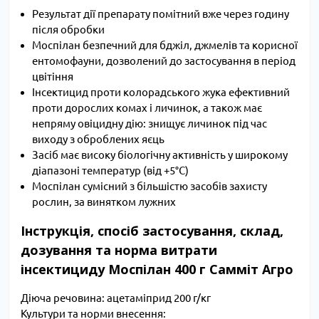
Результат дії препарату помітний вже через годину
після обробки
Моспілан безпечний для бджіл, джмелів та корисної
ентомофауни, дозволений до застосування в період
цвітіння
Інсектицид проти колорадського жука ефективний
проти дорослих комах і личинок, а також має
непряму овіцидну дію: знищує личинок під час
виходу з оброблених яєць
Засіб має високу біологічну активність у широкому
діапазоні температур (від +5°С)
Моспілан сумісний з більшістю засобів захисту
рослин, за винятком лужних
Інструкція, спосіб застосування, склад,
дозування та норма витрати
інсектициду Моспілан 400 г Самміт Агро
Діюча речовина: ацетаміприд 200 г/кг
Культури та норми внесення: