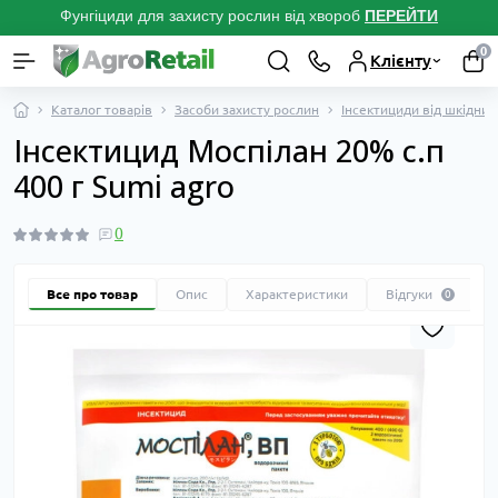
Фунгіциди для захисту рослин від хвороб
ПЕРЕЙТ
И
0
Клієнту
Каталог товарів
Засоби захисту рослин
Інсектициди від шкідник
Інсектицид Моспілан 20% с.п
400 г Sumi agro
0
Все про товар
Опис
Характеристики
Відгуки
0