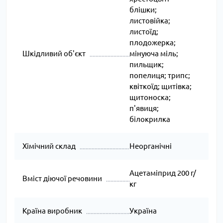
блішки;
листовійка;
листоїд;
плодожерка;
Шкідливий об'єкт
мінуюча міль;
пильщик;
попелиця; трипс;
квіткоїд; щитівка;
щитоноска;
п'явиця;
білокрилка
Хімічний склад
Неорганічні
Ацетаміприд 200 г/
Вміст діючої речовини
кг
Країна виробник
Україна