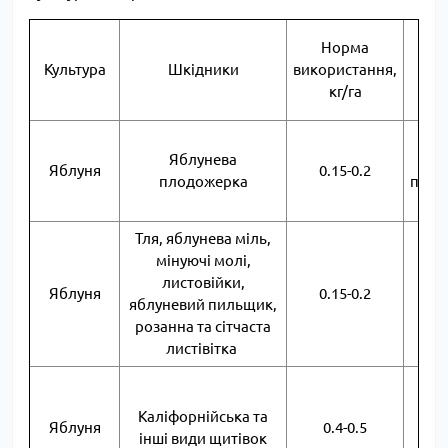
Норма
Культура
Шкідники
використання,
кг/га
Об
Яблунева
Яблуня
0.15-0.2
плодожерка
пері
Тля, яблунева міль,
мінуючі молі,
листовійки,
Об
Яблуня
0.15-0.2
яблуневий пильщик,
розанна та сітчаста
листівітка
Об
Каліфорнійська та
Яблуня
0.4-0.5
бр
інші види щитівок