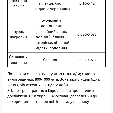
Пшениця
пе
п'явиця, клоп
0.10-0.12
озима
п
шкідлива черепашка
Буряковий
довгоносик
Буряк
(звичайний сірий,
Об
0.050-0.075
цукровий
чорний), блішки,
щитоніски, піщаний
мідляк, попелиця
Соняшник,
Об
Саранові
0.05-0.075
люцерна
Польові та овочеві культури: 200-400 л/га; сади та
виноградники: 800-1000 л/га. Зона захисту для бджіл:
2-3 км, обмеження льоту: 1-2 доби.
Згідно з реєстрацією в Євросоюзі та проведеним
дослідженням в Україні - Моспілан дозволений до
використання в період цвітіння саду та ріпаку