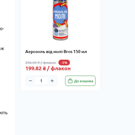
о-
ож
Аерозоль від молі Bros 150 мл
206.00 ₴ / флакон
-3%
199.82 ₴ / флакон
До кошика
ують