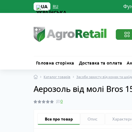
Фун
UA
RU
Головна сторінка
Доставка та оплата
Ак
Каталог товарів
Засоби захисту від комах та шкід
Аерозоль від молі Bros 1
0
Все про товар
Опис
Характер