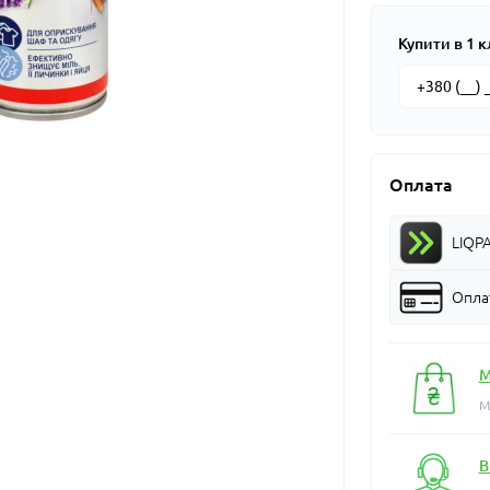
Купити в 1 к
Оплата
LIQP
Оплат
М
М
В