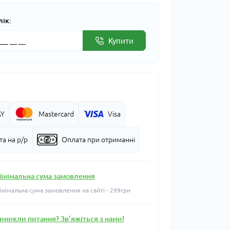
лік:
Купити
AY
Mastercard
Visa
а на р/р
Оплата при отриманні
інімальна сума замовлення
інімальна сума замовлення на сайті - 299грн
иникли питання? Зв'яжіться з нами!