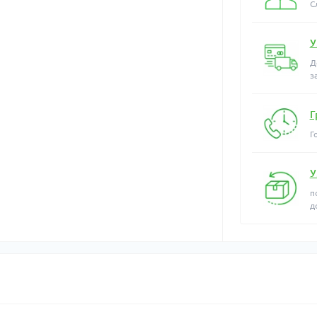
С
У
Д
з
Г
Г
У
п
д