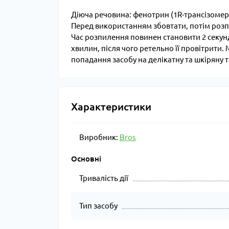
Діюча речовина: фенотрин (1R-трансізомер)
Перед використанням збовтати, потім розпо
Час розпилення повинен становити 2 секунд
хвилин, після чого ретельно її провітрити
попадання засобу на делікатну та шкіряну 
Характеристики
Виробник:
Bros
Основні
Тривалість дії
Тип засобу