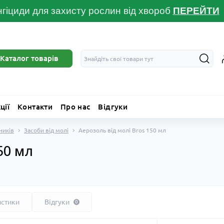
гіциди для захисту рослин від хвороб
ПЕРЕЙТ
И
Каталог товарів
ції
Контакти
Про нас
Відгуки
ників
Засоби від молі
Аерозоль від молі Bros 150 мл
50 мл
истики
Відгуки
0