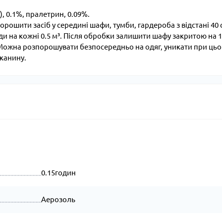
, 0.1%, пралетрин, 0.09%.
рошити засіб у середині шафи, тумби, гардероба з відстані 40 
и на кожні 0.5 м³. Після обробки залишити шафу закритою на 
. Можна розпорошувати безпосередньо на одяг, уникати при ць
тканину.
0.15годин
Аерозоль