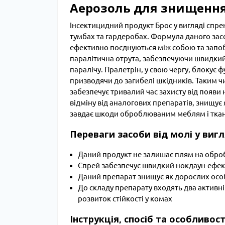
Аерозоль для знищення
Інсектицидний продукт Брос у вигляді спре
тумбах та гардеробах. Формула даного засо
ефективно поєднуються між собою та запоб
паралітична отрута, забезпечуючи швидкий 
паралічу. Пралетрін, у свою чергу, блокує 
призводячи до загибелі шкідників. Таким ч
забезпечує тривалий час захисту від появи
відміну від аналогових препаратів, знищує 
завдає шкоди оброблюваним меблям і тка
Переваги засоби від молі у вигл
Даний продукт не залишає плям на обро
Спрей забезпечує швидкий нокдаун-ефек
Даний препарат знищує як дорослих особин
До складу препарату входять два активн
розвиток стійкості у комах
Інструкція, спосіб та особливос