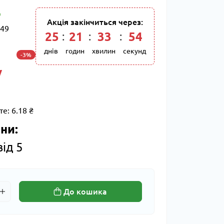
Акція закінчиться через:
49
25
21
33
54
днів
годин
хвилин
секунд
-3%
/
те:
6.18 ₴
ни:
від 5
До кошика